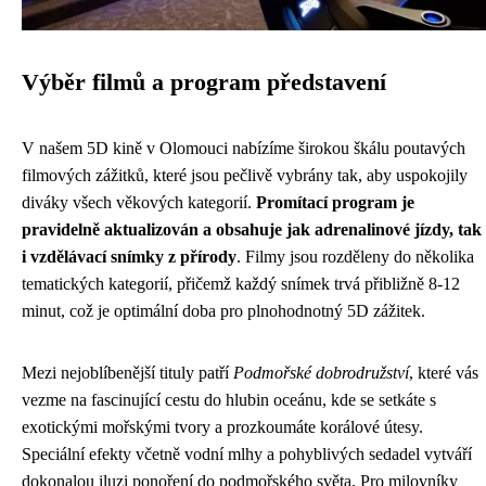
Výběr filmů a program představení
V našem 5D kině v Olomouci nabízíme širokou škálu poutavých
filmových zážitků, které jsou pečlivě vybrány tak, aby uspokojily
diváky všech věkových kategorií.
Promítací program je
pravidelně aktualizován a obsahuje jak adrenalinové jízdy, tak
i vzdělávací snímky z přírody
. Filmy jsou rozděleny do několika
tematických kategorií, přičemž každý snímek trvá přibližně 8-12
minut, což je optimální doba pro plnohodnotný 5D zážitek.
Mezi nejoblíbenější tituly patří
Podmořské dobrodružství
, které vás
vezme na fascinující cestu do hlubin oceánu, kde se setkáte s
exotickými mořskými tvory a prozkoumáte korálové útesy.
Speciální efekty včetně vodní mlhy a pohyblivých sedadel vytváří
dokonalou iluzi ponoření do podmořského světa. Pro milovníky