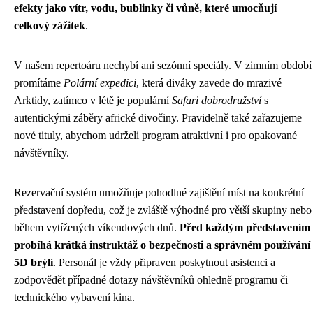
efekty jako vítr, vodu, bublinky či vůně, které umocňují
celkový zážitek
.
V našem repertoáru nechybí ani sezónní speciály. V zimním období
promítáme
Polární expedici
, která diváky zavede do mrazivé
Arktidy, zatímco v létě je populární
Safari dobrodružství
s
autentickými záběry africké divočiny. Pravidelně také zařazujeme
nové tituly, abychom udrželi program atraktivní i pro opakované
návštěvníky.
Rezervační systém umožňuje pohodlné zajištění míst na konkrétní
představení dopředu, což je zvláště výhodné pro větší skupiny nebo
během vytížených víkendových dnů.
Před každým představením
probíhá krátká instruktáž o bezpečnosti a správném používání
5D brýlí
. Personál je vždy připraven poskytnout asistenci a
zodpovědět případné dotazy návštěvníků ohledně programu či
technického vybavení kina.