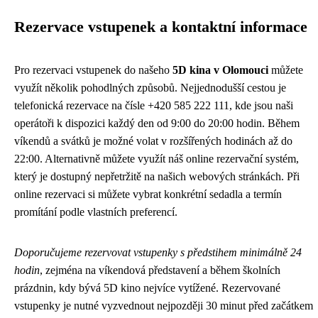
Rezervace vstupenek a kontaktní informace
Pro rezervaci vstupenek do našeho
5D kina v Olomouci
můžete
využít několik pohodlných způsobů. Nejjednodušší cestou je
telefonická rezervace na čísle +420 585 222 111, kde jsou naši
operátoři k dispozici každý den od 9:00 do 20:00 hodin. Během
víkendů a svátků je možné volat v rozšířených hodinách až do
22:00. Alternativně můžete využít náš online rezervační systém,
který je dostupný nepřetržitě na našich webových stránkách. Při
online rezervaci si můžete vybrat konkrétní sedadla a termín
promítání podle vlastních preferencí.
Doporučujeme rezervovat vstupenky s předstihem minimálně 24
hodin
, zejména na víkendová představení a během školních
prázdnin, kdy bývá 5D kino nejvíce vytížené. Rezervované
vstupenky je nutné vyzvednout nejpozději 30 minut před začátkem