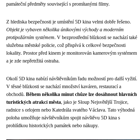
památeční předměty související s promítanými filmy.
Z hlediska bezpečnosti je umístění 5D kina velmi dobře řešeno.
Objekt je vybaven několika únikovými východy a moderním
protipožárním systémem
. V bezprostřední blízkosti se nachází také
služebna městské policie, což přispívá k celkové bezpečnosti
lokality. Prostor před kinem je monitorován kamerovým systémem
a je zde nepřetržitá ostraha.
Okolí 5D kina nabízí návštěvníkům řadu možností pro další vyžití.
V těsné blízkosti se nachází množství kaváren, restaurací a
obchodů.
Během několika minut chůze lze dosáhnout hlavních
turistických atrakcí města
, jako je Sloup Nejsvětější Trojice,
radnice s orlojem nebo Katedrála svatého Václava. Tato výhodná
poloha umožňuje návštěvníkům spojit návštěvu 5D kina s
prohlídkou historických památek nebo nákupy.