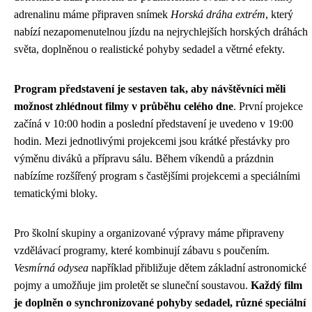
adrenalinu máme připraven snímek
Horská dráha extrém
, který
nabízí nezapomenutelnou jízdu na nejrychlejších horských dráhách
světa, doplněnou o realistické pohyby sedadel a větrné efekty.
Program představení je sestaven tak, aby návštěvníci měli
možnost zhlédnout filmy v průběhu celého dne
. První projekce
začíná v 10:00 hodin a poslední představení je uvedeno v 19:00
hodin. Mezi jednotlivými projekcemi jsou krátké přestávky pro
výměnu diváků a přípravu sálu. Během víkendů a prázdnin
nabízíme rozšířený program s častějšími projekcemi a speciálními
tematickými bloky.
Pro školní skupiny a organizované výpravy máme připraveny
vzdělávací programy, které kombinují zábavu s poučením.
Vesmírná odysea
například přibližuje dětem základní astronomické
pojmy a umožňuje jim proletět se sluneční soustavou.
Každý film
je doplněn o synchronizované pohyby sedadel, různé speciální