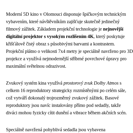
Moderní 5D kino v Olomouci disponuje špičkovým technickým
vybavením, které návštěvníkům zajišťuje skutečně jedinečný
filmový zážitek. Základem projekční technologie je
nejnovější
digitální projektor s vysokým rozlišením 4K
, který poskytuje
křišťálově čistý obraz s působivými barvami a kontrastem.
Projekční plátno o velikosti 7x4 metry je speciálně navrženo pro 3D
projekce a využívá nejmodernější stříbrné povrchové úpravy pro
maximální světelnou odrazivost.
Zvukový systém kina využívá
prostorový zvuk Dolby Atmos
s
celkem 16 reproduktory strategicky rozmístěnými po celém sále,
což vytváří dokonalý trojrozměrný zvukový zážitek. Basové
reproduktory jsou navíc instalovány přímo pod sedadly, takže
diváci mohou fyzicky cítit dunění a vibrace během akčních scén.
Speciálně navržená pohyblivá sedadla jsou vybavena