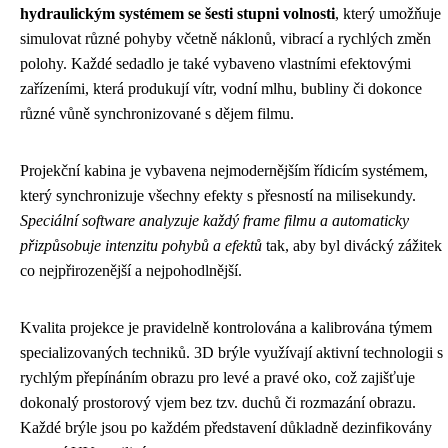
hydraulickým systémem se šesti stupni volnosti
, který umožňuje
simulovat různé pohyby včetně náklonů, vibrací a rychlých změn
polohy. Každé sedadlo je také vybaveno vlastními efektovými
zařízeními, která produkují vítr, vodní mlhu, bubliny či dokonce
různé vůně synchronizované s dějem filmu.
Projekční kabina je vybavena nejmodernějším řídicím systémem,
který synchronizuje všechny efekty s přesností na milisekundy.
Speciální software analyzuje každý frame filmu a automaticky
přizpůsobuje intenzitu pohybů a efektů
tak, aby byl divácký zážitek
co nejpřirozenější a nejpohodlnější.
Kvalita projekce je pravidelně kontrolována a kalibrována týmem
specializovaných techniků. 3D brýle využívají aktivní technologii s
rychlým přepínáním obrazu pro levé a pravé oko, což zajišťuje
dokonalý prostorový vjem bez tzv. duchů či rozmazání obrazu.
Každé brýle jsou po každém představení důkladně dezinfikovány