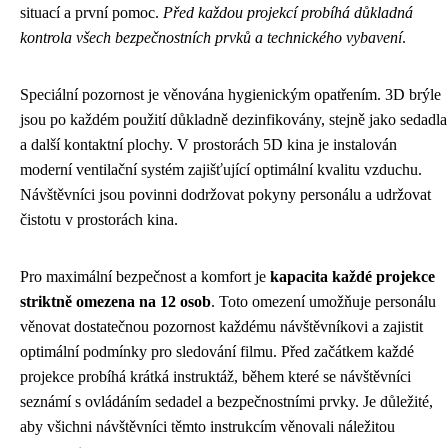
situací a první pomoc.
Před každou projekcí probíhá důkladná
kontrola všech bezpečnostních prvků a technického vybavení
.
Speciální pozornost je věnována hygienickým opatřením. 3D brýle
jsou po každém použití důkladně dezinfikovány, stejně jako sedadla
a další kontaktní plochy. V prostorách 5D kina je instalován
moderní ventilační systém zajišťující optimální kvalitu vzduchu.
Návštěvníci jsou povinni dodržovat pokyny personálu a udržovat
čistotu v prostorách kina.
Pro maximální bezpečnost a komfort je
kapacita každé projekce
striktně omezena na 12 osob
. Toto omezení umožňuje personálu
věnovat dostatečnou pozornost každému návštěvníkovi a zajistit
optimální podmínky pro sledování filmu. Před začátkem každé
projekce probíhá krátká instruktáž, během které se návštěvníci
seznámí s ovládáním sedadel a bezpečnostními prvky. Je důležité,
aby všichni návštěvníci těmto instrukcím věnovali náležitou