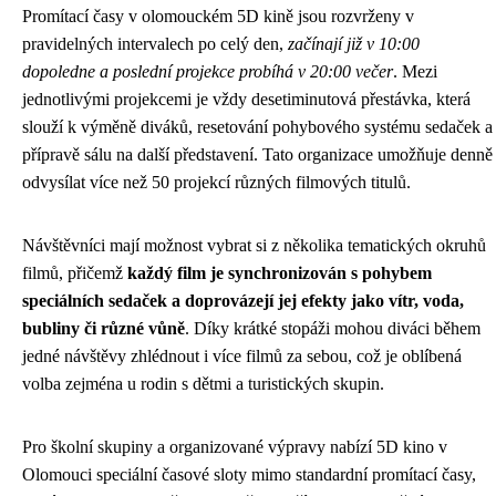
Promítací časy v olomouckém 5D kině jsou rozvrženy v
pravidelných intervalech po celý den,
začínají již v 10:00
dopoledne a poslední projekce probíhá v 20:00 večer
. Mezi
jednotlivými projekcemi je vždy desetiminutová přestávka, která
slouží k výměně diváků, resetování pohybového systému sedaček a
přípravě sálu na další představení. Tato organizace umožňuje denně
odvysílat více než 50 projekcí různých filmových titulů.
Návštěvníci mají možnost vybrat si z několika tematických okruhů
filmů, přičemž
každý film je synchronizován s pohybem
speciálních sedaček a doprovázejí jej efekty jako vítr, voda,
bubliny či různé vůně
. Díky krátké stopáži mohou diváci během
jedné návštěvy zhlédnout i více filmů za sebou, což je oblíbená
volba zejména u rodin s dětmi a turistických skupin.
Pro školní skupiny a organizované výpravy nabízí 5D kino v
Olomouci speciální časové sloty mimo standardní promítací časy,