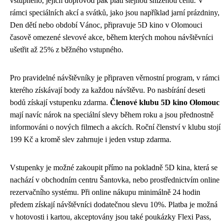
vstupného, jejich doprovod pak platí stejnou sníženou cenu. V
rámci speciálních akcí a svátků, jako jsou například jarní prázdniny,
Den dětí nebo období Vánoc, připravuje 5D kino v Olomouci
časově omezené slevové akce, během kterých mohou návštěvníci
ušetřit až 25% z běžného vstupného.
Pro pravidelné návštěvníky je připraven věrnostní program, v rámci
kterého získávají body za každou návštěvu. Po nasbírání deseti
bodů získají vstupenku zdarma.
Členové klubu 5D kino Olomouc
mají navíc nárok na speciální slevy během roku a jsou přednostně
informováni o nových filmech a akcích. Roční členství v klubu stojí
199 Kč a kromě slev zahrnuje i jeden vstup zdarma.
Vstupenky je možné zakoupit přímo na pokladně 5D kina, která se
nachází v obchodním centru Šantovka, nebo prostřednictvím online
rezervačního systému. Při online nákupu minimálně 24 hodin
předem získají návštěvníci dodatečnou slevu 10%. Platba je možná
v hotovosti i kartou, akceptovány jsou také poukázky Flexi Pass,