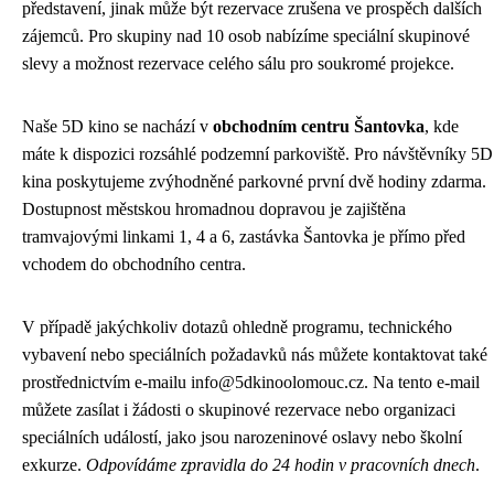
představení, jinak může být rezervace zrušena ve prospěch dalších
zájemců. Pro skupiny nad 10 osob nabízíme speciální skupinové
slevy a možnost rezervace celého sálu pro soukromé projekce.
Naše 5D kino se nachází v
obchodním centru Šantovka
, kde
máte k dispozici rozsáhlé podzemní parkoviště. Pro návštěvníky 5D
kina poskytujeme zvýhodněné parkovné první dvě hodiny zdarma.
Dostupnost městskou hromadnou dopravou je zajištěna
tramvajovými linkami 1, 4 a 6, zastávka Šantovka je přímo před
vchodem do obchodního centra.
V případě jakýchkoliv dotazů ohledně programu, technického
vybavení nebo speciálních požadavků nás můžete kontaktovat také
prostřednictvím e-mailu info@5dkinoolomouc.cz. Na tento e-mail
můžete zasílat i žádosti o skupinové rezervace nebo organizaci
speciálních událostí, jako jsou narozeninové oslavy nebo školní
exkurze.
Odpovídáme zpravidla do 24 hodin v pracovních dnech
.