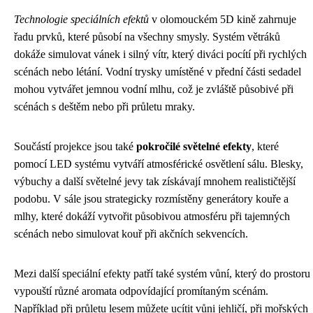
Technologie speciálních efektů
v olomouckém 5D kině zahrnuje
řadu prvků, které působí na všechny smysly. Systém větráků
dokáže simulovat vánek i silný vítr, který diváci pocítí při rychlých
scénách nebo létání. Vodní trysky umístěné v přední části sedadel
mohou vytvářet jemnou vodní mlhu, což je zvláště působivé při
scénách s deštěm nebo při průletu mraky.
Součástí projekce jsou také
pokročilé světelné efekty
, které
pomocí LED systému vytváří atmosférické osvětlení sálu. Blesky,
výbuchy a další světelné jevy tak získávají mnohem realističtější
podobu. V sále jsou strategicky rozmístěny generátory kouře a
mlhy, které dokáží vytvořit působivou atmosféru při tajemných
scénách nebo simulovat kouř při akčních sekvencích.
Mezi další speciální efekty patří také systém vůní, který do prostoru
vypouští různé aromata odpovídající promítaným scénám.
Například při průletu lesem můžete ucítit vůni jehličí, při mořských