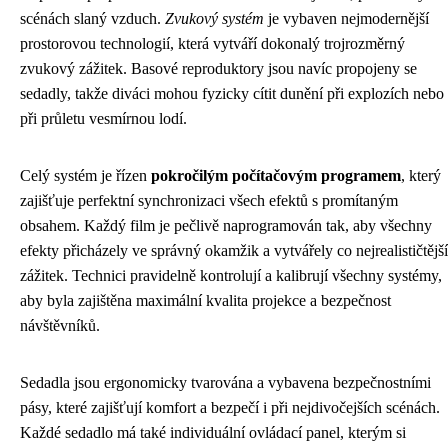
scénách slaný vzduch.
Zvukový systém
je vybaven nejmodernější
prostorovou technologií, která vytváří dokonalý trojrozměrný
zvukový zážitek. Basové reproduktory jsou navíc propojeny se
sedadly, takže diváci mohou fyzicky cítit dunění při explozích nebo
při průletu vesmírnou lodí.
Celý systém je řízen
pokročilým počítačovým programem
, který
zajišťuje perfektní synchronizaci všech efektů s promítaným
obsahem. Každý film je pečlivě naprogramován tak, aby všechny
efekty přicházely ve správný okamžik a vytvářely co nejrealističtější
zážitek. Technici pravidelně kontrolují a kalibrují všechny systémy,
aby byla zajištěna maximální kvalita projekce a bezpečnost
návštěvníků.
Sedadla jsou ergonomicky tvarována a vybavena bezpečnostními
pásy, které zajišťují komfort a bezpečí i při nejdivočejších scénách.
Každé sedadlo má také individuální ovládací panel, kterým si