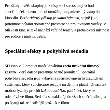
Pro školy a větší skupiny je k dispozici samostatný vchod a
speciální čekací zóna, která umožňuje organizovaný vstup do
kinosálu.
Bezbariérový přístup je samozřejmostí
, stejně jako
přítomnost výtahu dostatečně prostorného pro invalidní vozíky. V
blízkosti kina se také nachází veřejné toalety a přebalovací místnost
pro rodiče s malými dětmi.
Speciální efekty a pohyblivá sedadla
5D kino v Olomouci nabízí divákům
zcela unikátní filmový
zážitek
, který dalece přesahuje běžné promítání. Speciální
pohyblivá sedadla jsou vybavena sofistikovaným hydraulickým
systémem, který synchronně reaguje na dění na plátně. Diváci tak
mohou fyzicky procítit každou zatáčku, pád či let, který se
odehrává ve filmu. Sedadla se naklánějí do všech směrů, vibrují a
poskytují tak realističtější prožitek z filmu.