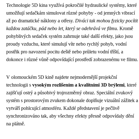
Technologie 5D kina využívá pokročilé hydraulické systémy, které
umožňují sedačkám simulovat různé pohyby - od jemných vibrací
až po dramatické náklony a otřesy.
Diváci tak mohou fyzicky pocítit
každou zatáčku, pád nebo let, který se odehrává ve filmu
. Kromě
pohyblivých sedaček systém zahrnuje také další efekty, jako jsou
proudy vzduchu, které simulují vítr nebo rychlý pohyb, vodní
postřik pro navození pocitu deště nebo průletu vodní tříští, a
dokonce i různé vůně odpovídající prostředí zobrazenému ve filmu.
V olomouckém 5D kině najdete nejmodernější projekční
technologii s
vysokým rozlišením a kvalitními 3D brýlemi
, které
zajišťují ostrý a působivý trojrozměrný obraz. Speciální zvukový
systém s prostorovým zvukem dokonale doplňuje vizuální zážitek a
vytváří pohlcující atmosféru. Každé představení je pečlivě
synchronizováno tak, aby všechny efekty přesně odpovídaly dění
na plátně.