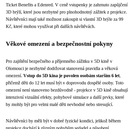
Ticket Benefits a Edenred. V ceně vstupenky je zahrnuto zapůjčení
3D brýlí, které jsou nezbytné pro plnohodnotný zážitek z projekce.
Návštěvníci mají také možnost zakoupit si vlastní 3D brýle za 99
Kč, které mohou využívat při dalších návštěvách.
Věkové omezení a bezpečnostní pokyny
Pro zajištění bezpečného a příjemného zážitku v 5D kině v
Olomouci je nezbytné dodržovat stanovená pravidla a věková
omezení.
Vstup do 5D kina je povolen osobám starším 6 let
,
přičemž děti do 12 let musí být v doprovodu dospělé osoby. Toto
omezení není stanoveno bezdůvodně - projekce v 5D kině obsahují
intenzivní vizuální efekty, pohybové simulace a další prvky, které
by mohly být pro velmi malé děti nevhodné nebo stresující.
Návštěvníci by měli být v dobré fyzické kondici, jelikož během
projekce dochází k různým pohybům sedadel a působení