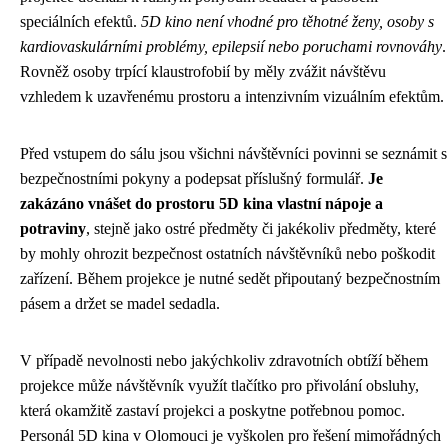
speciálních efektů.
5D kino není vhodné pro těhotné ženy, osoby s
kardiovaskulárními problémy, epilepsií nebo poruchami rovnováhy
.
Rovněž osoby trpící klaustrofobií by měly zvážit návštěvu
vzhledem k uzavřenému prostoru a intenzivním vizuálním efektům.
Před vstupem do sálu jsou všichni návštěvníci povinni se seznámit s
bezpečnostními pokyny a podepsat příslušný formulář.
Je
zakázáno vnášet do prostoru 5D kina vlastní nápoje a
potraviny
, stejně jako ostré předměty či jakékoliv předměty, které
by mohly ohrozit bezpečnost ostatních návštěvníků nebo poškodit
zařízení. Během projekce je nutné sedět připoutaný bezpečnostním
pásem a držet se madel sedadla.
V případě nevolnosti nebo jakýchkoliv zdravotních obtíží během
projekce může návštěvník využít tlačítko pro přivolání obsluhy,
která okamžitě zastaví projekci a poskytne potřebnou pomoc.
Personál 5D kina v Olomouci je vyškolen pro řešení mimořádných