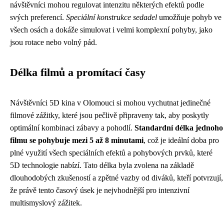
návštěvníci mohou regulovat intenzitu některých efektů podle
svých preferencí.
Speciální konstrukce sedadel
umožňuje pohyb ve
všech osách a dokáže simulovat i velmi komplexní pohyby, jako
jsou rotace nebo volný pád.
Délka filmů a promítací časy
Návštěvníci 5D kina v Olomouci si mohou vychutnat jedinečné
filmové zážitky, které jsou pečlivě připraveny tak, aby poskytly
optimální kombinaci zábavy a pohodlí.
Standardní délka jednoho
filmu se pohybuje mezi 5 až 8 minutami
, což je ideální doba pro
plné využití všech speciálních efektů a pohybových prvků, které
5D technologie nabízí. Tato délka byla zvolena na základě
dlouhodobých zkušeností a zpětné vazby od diváků, kteří potvrzují,
že právě tento časový úsek je nejvhodnější pro intenzivní
multismyslový zážitek.