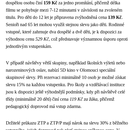
dospělou osobu činí
159 Kč
za jedno promítání, přičemž délka
filmu se pohybuje mezi 7-12 minutami v závislosti na zvoleném
titulu. Pro děti do 12 let je připravena zvýhodněná cena
139 Kč
.
Senioři nad 65 let mohou využít stejnou slevu jako děti. Rodinné
vstupné, které zahrnuje dva dospělé a dvě děti, je k dispozici za
výhodnou cenu
529 Kč
, což představuje významnou úsporu oproti
jednotlivým vstupenkám.
V případě návštěvy větší skupiny, například školních výletů nebo
narozeninových oslav, nabízí 5D kino v Olomouci speciální
skupinové slevy. Při rezervaci minimálně 10 osob je možné získat
slevu 15% na každou vstupenku. Pro školy a vzdělávací instituce
jsou k dispozici ještě výhodnější podmínky, kdy při návštěvě celé
třídy (minimálně 20 dětí) činí cena
119 Kč za žáka
, přičemž
pedagogický doprovod má vstup zdarma.
Držitelé průkazu ZTP a ZTP/P mají nárok na slevu 30% z běžného