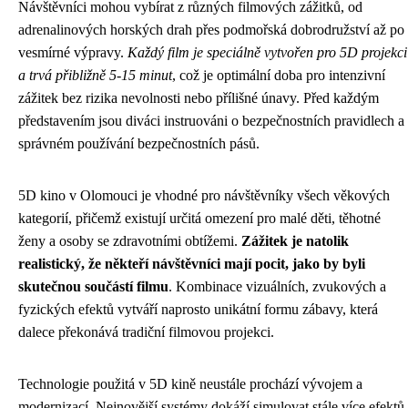
Návštěvníci mohou vybírat z různých filmových zážitků, od
adrenalinových horských drah přes podmořská dobrodružství až po
vesmírné výpravy.
Každý film je speciálně vytvořen pro 5D projekci
a trvá přibližně 5-15 minut
, což je optimální doba pro intenzivní
zážitek bez rizika nevolnosti nebo přílišné únavy. Před každým
představením jsou diváci instruováni o bezpečnostních pravidlech a
správném používání bezpečnostních pásů.
5D kino v Olomouci je vhodné pro návštěvníky všech věkových
kategorií, přičemž existují určitá omezení pro malé děti, těhotné
ženy a osoby se zdravotními obtížemi.
Zážitek je natolik
realistický, že někteří návštěvníci mají pocit, jako by byli
skutečnou součástí filmu
. Kombinace vizuálních, zvukových a
fyzických efektů vytváří naprosto unikátní formu zábavy, která
dalece překonává tradiční filmovou projekci.
Technologie použitá v 5D kině neustále prochází vývojem a
modernizací. Nejnovější systémy dokáží simulovat stále více efektů,