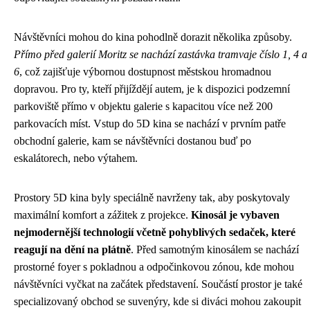
Návštěvníci mohou do kina pohodlně dorazit několika způsoby.
Přímo před galerií Moritz se nachází zastávka tramvaje číslo 1, 4 a
6
, což zajišťuje výbornou dostupnost městskou hromadnou
dopravou. Pro ty, kteří přijíždějí autem, je k dispozici podzemní
parkoviště přímo v objektu galerie s kapacitou více než 200
parkovacích míst. Vstup do 5D kina se nachází v prvním patře
obchodní galerie, kam se návštěvníci dostanou buď po
eskalátorech, nebo výtahem.
Prostory 5D kina byly speciálně navrženy tak, aby poskytovaly
maximální komfort a zážitek z projekce.
Kinosál je vybaven
nejmodernější technologií včetně pohyblivých sedaček, které
reagují na dění na plátně
. Před samotným kinosálem se nachází
prostorné foyer s pokladnou a odpočinkovou zónou, kde mohou
návštěvníci vyčkat na začátek představení. Součástí prostor je také
specializovaný obchod se suvenýry, kde si diváci mohou zakoupit