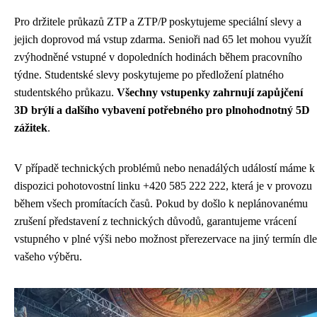
Pro držitele průkazů ZTP a ZTP/P poskytujeme speciální slevy a
jejich doprovod má vstup zdarma. Senioři nad 65 let mohou využít
zvýhodněné vstupné v dopoledních hodinách během pracovního
týdne. Studentské slevy poskytujeme po předložení platného
studentského průkazu.
Všechny vstupenky zahrnují zapůjčení
3D brýlí a dalšího vybavení potřebného pro plnohodnotný 5D
zážitek
.
V případě technických problémů nebo nenadálých událostí máme k
dispozici pohotovostní linku +420 585 222 222, která je v provozu
během všech promítacích časů. Pokud by došlo k neplánovanému
zrušení představení z technických důvodů, garantujeme vrácení
vstupného v plné výši nebo možnost přerezervace na jiný termín dle
vašeho výběru.