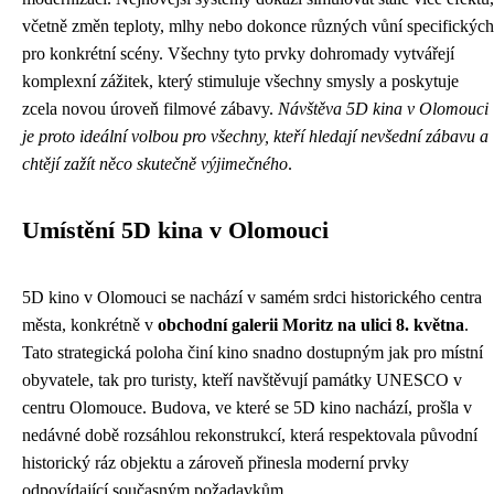
včetně změn teploty, mlhy nebo dokonce různých vůní specifických
pro konkrétní scény. Všechny tyto prvky dohromady vytvářejí
komplexní zážitek, který stimuluje všechny smysly a poskytuje
zcela novou úroveň filmové zábavy.
Návštěva 5D kina v Olomouci
je proto ideální volbou pro všechny, kteří hledají nevšední zábavu a
chtějí zažít něco skutečně výjimečného
.
Umístění 5D kina v Olomouci
5D kino v Olomouci se nachází v samém srdci historického centra
města, konkrétně v
obchodní galerii Moritz na ulici 8. května
.
Tato strategická poloha činí kino snadno dostupným jak pro místní
obyvatele, tak pro turisty, kteří navštěvují památky UNESCO v
centru Olomouce. Budova, ve které se 5D kino nachází, prošla v
nedávné době rozsáhlou rekonstrukcí, která respektovala původní
historický ráz objektu a zároveň přinesla moderní prvky
odpovídající současným požadavkům.