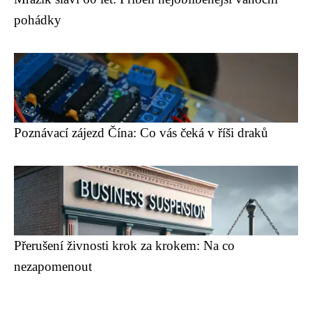
pohádky
Poznávací zájezd Čína: Co vás čeká v říši draků
Přerušení živnosti krok za krokem: Na co
nezapomenout