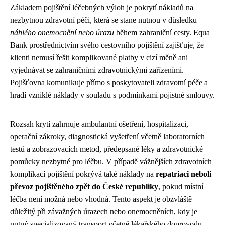
Základem pojištění léčebných výloh je pokrytí nákladů na
nezbytnou zdravotní péči, která se stane nutnou v důsledku
náhlého onemocnění nebo úrazu
během zahraniční cesty. Equa
Bank prostřednictvím svého cestovního pojištění zajišťuje, že
klienti nemusí řešit komplikované platby v cizí měně ani
vyjednávat se zahraničními zdravotnickými zařízeními.
Pojišťovna komunikuje přímo s poskytovateli zdravotní péče a
hradí vzniklé náklady v souladu s podmínkami pojistné smlouvy.
Rozsah krytí zahrnuje ambulantní ošetření, hospitalizaci,
operační zákroky, diagnostická vyšetření včetně laboratorních
testů a zobrazovacích metod, předepsané léky a zdravotnické
pomůcky nezbytné pro léčbu. V případě vážnějších zdravotních
komplikací pojištění pokrývá také náklady na
repatriaci neboli
převoz pojištěného zpět do České republiky
, pokud místní
léčba není možná nebo vhodná. Tento aspekt je obzvláště
důležitý při závažných úrazech nebo onemocněních, kdy je
nutný specializovaný transport včetně lékařského doprovodu.