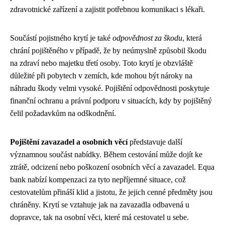
zdravotnické zařízení a zajistit potřebnou komunikaci s lékaři.
Součástí pojistného krytí je také
odpovědnost za škodu
, která
chrání pojištěného v případě, že by neúmyslně způsobil škodu
na zdraví nebo majetku třetí osoby. Toto krytí je obzvláště
důležité při pobytech v zemích, kde mohou být nároky na
náhradu škody velmi vysoké. Pojištění odpovědnosti poskytuje
finanční ochranu a právní podporu v situacích, kdy by pojištěný
čelil požadavkům na odškodnění.
Pojištění zavazadel a osobních věcí
představuje další
významnou součást nabídky. Během cestování může dojít ke
ztrátě, odcizení nebo poškození osobních věcí a zavazadel. Equa
bank nabízí kompenzaci za tyto nepříjemné situace, což
cestovatelům přináší klid a jistotu, že jejich cenné předměty jsou
chráněny. Krytí se vztahuje jak na zavazadla odbavená u
dopravce, tak na osobní věci, které má cestovatel u sebe.