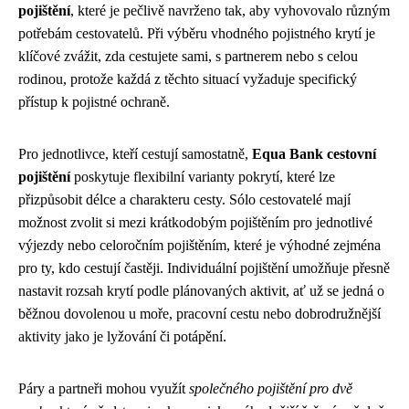
pojištění
, které je pečlivě navrženo tak, aby vyhovovalo různým
potřebám cestovatelů. Při výběru vhodného pojistného krytí je
klíčové zvážit, zda cestujete sami, s partnerem nebo s celou
rodinou, protože každá z těchto situací vyžaduje specifický
přístup k pojistné ochraně.
Pro jednotlivce, kteří cestují samostatně,
Equa Bank cestovní
pojištění
poskytuje flexibilní varianty pokrytí, které lze
přizpůsobit délce a charakteru cesty. Sólo cestovatelé mají
možnost zvolit si mezi krátkodobým pojištěním pro jednotlivé
výjezdy nebo celoročním pojištěním, které je výhodné zejména
pro ty, kdo cestují častěji. Individuální pojištění umožňuje přesně
nastavit rozsah krytí podle plánovaných aktivit, ať už se jedná o
běžnou dovolenou u moře, pracovní cestu nebo dobrodružnější
aktivity jako je lyžování či potápění.
Páry a partneři mohou využít
společného pojištění pro dvě