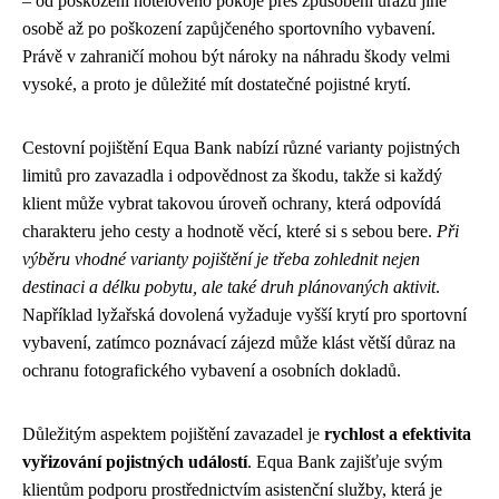
– od poškození hotelového pokoje přes způsobení úrazu jiné
osobě až po poškození zapůjčeného sportovního vybavení.
Právě v zahraničí mohou být nároky na náhradu škody velmi
vysoké, a proto je důležité mít dostatečné pojistné krytí.
Cestovní pojištění Equa Bank nabízí různé varianty pojistných
limitů pro zavazadla i odpovědnost za škodu, takže si každý
klient může vybrat takovou úroveň ochrany, která odpovídá
charakteru jeho cesty a hodnotě věcí, které si s sebou bere.
Při
výběru vhodné varianty pojištění je třeba zohlednit nejen
destinaci a délku pobytu, ale také druh plánovaných aktivit
.
Například lyžařská dovolená vyžaduje vyšší krytí pro sportovní
vybavení, zatímco poznávací zájezd může klást větší důraz na
ochranu fotografického vybavení a osobních dokladů.
Důležitým aspektem pojištění zavazadel je
rychlost a efektivita
vyřizování pojistných událostí
. Equa Bank zajišťuje svým
klientům podporu prostřednictvím asistenční služby, která je