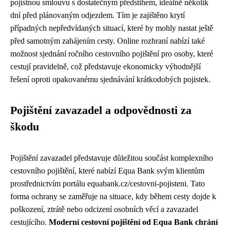
pojistnou smlouvu s dostatečným předstihem, ideálně několik
dní před plánovaným odjezdem. Tím je zajištěno krytí
případných nepředvídaných situací, které by mohly nastat ještě
před samotným zahájením cesty. Online rozhraní nabízí také
možnost sjednání ročního cestovního pojištění pro osoby, které
cestují pravidelně, což představuje ekonomicky výhodnější
řešení oproti opakovanému sjednávání krátkodobých pojistek.
Pojištění zavazadel a odpovědnosti za
škodu
Pojištění zavazadel představuje důležitou součást komplexního
cestovního pojištění, které nabízí Equa Bank svým klientům
prostřednictvím portálu equabank.cz/cestovni-pojisteni. Tato
forma ochrany se zaměřuje na situace, kdy během cesty dojde k
poškození, ztrátě nebo odcizení osobních věcí a zavazadel
cestujícího.
Moderní cestovní pojištění od Equa Bank chrání