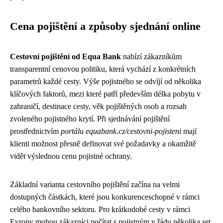
Cena pojištění a způsoby sjednání online
Cestovní pojištění od Equa Bank
nabízí zákazníkům
transparentní cenovou politiku, která vychází z konkrétních
parametrů každé cesty. Výše pojistného se odvíjí od několika
klíčových faktorů, mezi které patří především délka pobytu v
zahraničí, destinace cesty, věk pojištěných osob a rozsah
zvoleného pojistného krytí. Při sjednávání pojištění
prostřednictvím
portálu equabank.cz/cestovni-pojisteni
mají
klienti možnost přesně definovat své požadavky a okamžitě
vidět výslednou cenu pojistné ochrany.
Základní varianta cestovního pojištění začína na velmi
dostupných částkách, které jsou konkurenceschopné v rámci
celého bankovního sektoru. Pro krátkodobé cesty v rámci
Evropy mohou zákazníci počítat s pojistným v řádu několika set