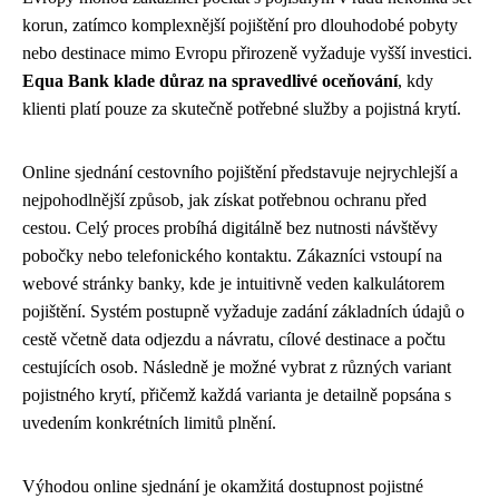
korun, zatímco komplexnější pojištění pro dlouhodobé pobyty
nebo destinace mimo Evropu přirozeně vyžaduje vyšší investici.
Equa Bank klade důraz na spravedlivé oceňování
, kdy
klienti platí pouze za skutečně potřebné služby a pojistná krytí.
Online sjednání cestovního pojištění představuje nejrychlejší a
nejpohodlnější způsob, jak získat potřebnou ochranu před
cestou. Celý proces probíhá digitálně bez nutnosti návštěvy
pobočky nebo telefonického kontaktu. Zákazníci vstoupí na
webové stránky banky, kde je intuitivně veden kalkulátorem
pojištění. Systém postupně vyžaduje zadání základních údajů o
cestě včetně data odjezdu a návratu, cílové destinace a počtu
cestujících osob. Následně je možné vybrat z různých variant
pojistného krytí, přičemž každá varianta je detailně popsána s
uvedením konkrétních limitů plnění.
Výhodou online sjednání je okamžitá dostupnost pojistné