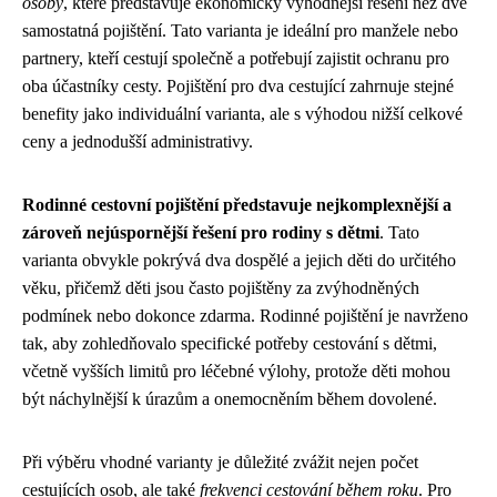
osoby
, které představuje ekonomicky výhodnější řešení než dvě
samostatná pojištění. Tato varianta je ideální pro manžele nebo
partnery, kteří cestují společně a potřebují zajistit ochranu pro
oba účastníky cesty. Pojištění pro dva cestující zahrnuje stejné
benefity jako individuální varianta, ale s výhodou nižší celkové
ceny a jednodušší administrativy.
Rodinné cestovní pojištění představuje nejkomplexnější a
zároveň nejúspornější řešení pro rodiny s dětmi
. Tato
varianta obvykle pokrývá dva dospělé a jejich děti do určitého
věku, přičemž děti jsou často pojištěny za zvýhodněných
podmínek nebo dokonce zdarma. Rodinné pojištění je navrženo
tak, aby zohledňovalo specifické potřeby cestování s dětmi,
včetně vyšších limitů pro léčebné výlohy, protože děti mohou
být náchylnější k úrazům a onemocněním během dovolené.
Při výběru vhodné varianty je důležité zvážit nejen počet
cestujících osob, ale také
frekvenci cestování během roku
. Pro