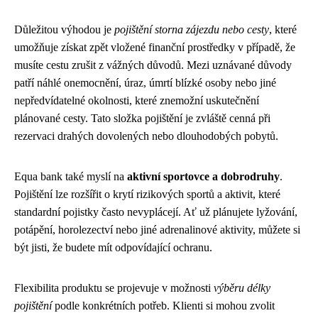
Důležitou výhodou je
pojištění storna zájezdu nebo cesty
, které
umožňuje získat zpět vložené finanční prostředky v případě, že
musíte cestu zrušit z vážných důvodů. Mezi uznávané důvody
patří náhlé onemocnění, úraz, úmrtí blízké osoby nebo jiné
nepředvídatelné okolnosti, které znemožní uskutečnění
plánované cesty. Tato složka pojištění je zvláště cenná při
rezervaci drahých dovolených nebo dlouhodobých pobytů.
Equa bank také myslí na
aktivní sportovce a dobrodruhy
.
Pojištění lze rozšířit o krytí rizikových sportů a aktivit, které
standardní pojistky často nevyplácejí. Ať už plánujete lyžování,
potápění, horolezectví nebo jiné adrenalinové aktivity, můžete si
být jisti, že budete mít odpovídající ochranu.
Flexibilita produktu se projevuje v možnosti
výběru délky
pojištění
podle konkrétních potřeb. Klienti si mohou zvolit