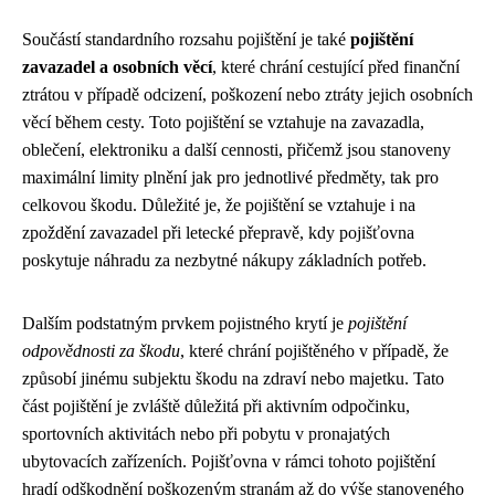
Součástí standardního rozsahu pojištění je také
pojištění
zavazadel a osobních věcí
, které chrání cestující před finanční
ztrátou v případě odcizení, poškození nebo ztráty jejich osobních
věcí během cesty. Toto pojištění se vztahuje na zavazadla,
oblečení, elektroniku a další cennosti, přičemž jsou stanoveny
maximální limity plnění jak pro jednotlivé předměty, tak pro
celkovou škodu. Důležité je, že pojištění se vztahuje i na
zpoždění zavazadel při letecké přepravě, kdy pojišťovna
poskytuje náhradu za nezbytné nákupy základních potřeb.
Dalším podstatným prvkem pojistného krytí je
pojištění
odpovědnosti za škodu
, které chrání pojištěného v případě, že
způsobí jinému subjektu škodu na zdraví nebo majetku. Tato
část pojištění je zvláště důležitá při aktivním odpočinku,
sportovních aktivitách nebo při pobytu v pronajatých
ubytovacích zařízeních. Pojišťovna v rámci tohoto pojištění
hradí odškodnění poškozeným stranám až do výše stanoveného