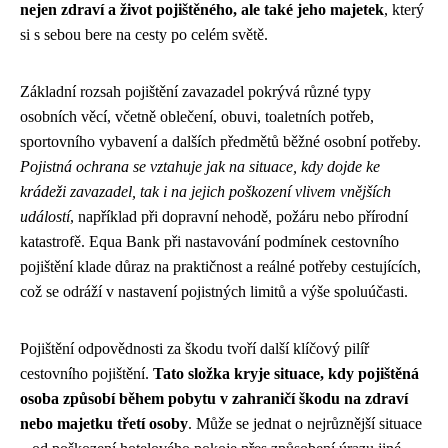
nejen zdraví a život pojištěného, ale také jeho majetek
, který
si s sebou bere na cesty po celém světě.
Základní rozsah pojištění zavazadel pokrývá různé typy
osobních věcí, včetně oblečení, obuvi, toaletních potřeb,
sportovního vybavení a dalších předmětů běžné osobní potřeby.
Pojistná ochrana se vztahuje jak na situace, kdy dojde ke
krádeži zavazadel, tak i na jejich poškození vlivem vnějších
událostí
, například při dopravní nehodě, požáru nebo přírodní
katastrofě. Equa Bank při nastavování podmínek cestovního
pojištění klade důraz na praktičnost a reálné potřeby cestujících,
což se odráží v nastavení pojistných limitů a výše spoluúčasti.
Pojištění odpovědnosti za škodu tvoří další klíčový pilíř
cestovního pojištění.
Tato složka kryje situace, kdy pojištěná
osoba způsobí během pobytu v zahraničí škodu na zdraví
nebo majetku třetí osoby
. Může se jednat o nejrůznější situace