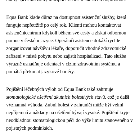
Equa Bank klade důraz na dostupnost asistenční služby, která
funguje nepřetržitě po celý rok. Klienti mohou kontaktovat
asistenčnícentrum kdykoli během své cesty a získat odbornou
pomoc v českém jazyce. Operátoři asistence dokáží rychle
zorganizovat návštěvu lékaře, doporučit vhodné zdravotnické
zařízení v místě pobytu nebo zajistit hospitalizaci. Tato služba
výrazně usnadňuje orientaci v cizím zdravotním systému a
pomáhá překonat jazykové bariéry.
Pojištění léčebných výloh od Equa Bank také zahrnuje
stomatologické ošetření akutních bolestivých stavů
, což je další
významná výhoda. Zubní bolest v zahraničí může být velmi
nepříjemná a náklady na ošetření bývají vysoké. Pojištění kryje
neodkladnou stomatologickou péči do výše limitu stanoveného v
pojistných podmínkách.