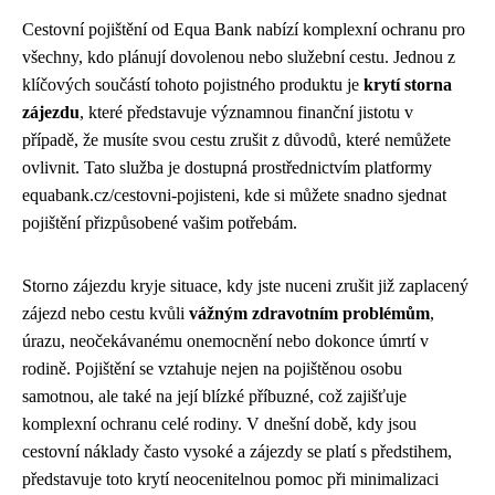
Cestovní pojištění od Equa Bank nabízí komplexní ochranu pro
všechny, kdo plánují dovolenou nebo služební cestu. Jednou z
klíčových součástí tohoto pojistného produktu je
krytí storna
zájezdu
, které představuje významnou finanční jistotu v
případě, že musíte svou cestu zrušit z důvodů, které nemůžete
ovlivnit. Tato služba je dostupná prostřednictvím platformy
equabank.cz/cestovni-pojisteni, kde si můžete snadno sjednat
pojištění přizpůsobené vašim potřebám.
Storno zájezdu kryje situace, kdy jste nuceni zrušit již zaplacený
zájezd nebo cestu kvůli
vážným zdravotním problémům
,
úrazu, neočekávanému onemocnění nebo dokonce úmrtí v
rodině. Pojištění se vztahuje nejen na pojištěnou osobu
samotnou, ale také na její blízké příbuzné, což zajišťuje
komplexní ochranu celé rodiny. V dnešní době, kdy jsou
cestovní náklady často vysoké a zájezdy se platí s předstihem,
představuje toto krytí neocenitelnou pomoc při minimalizaci