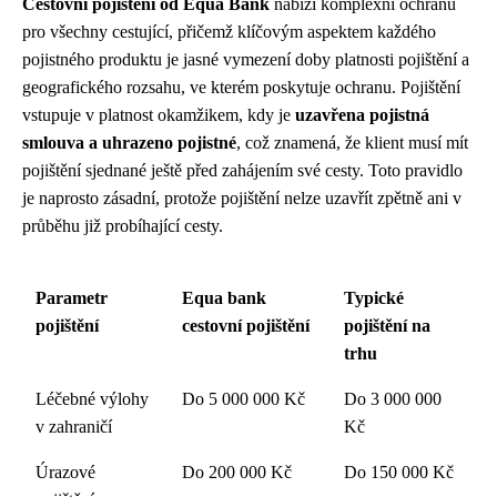
Cestovní pojištění od Equa Bank
nabízí komplexní ochranu
pro všechny cestující, přičemž klíčovým aspektem každého
pojistného produktu je jasné vymezení doby platnosti pojištění a
geografického rozsahu, ve kterém poskytuje ochranu. Pojištění
vstupuje v platnost okamžikem, kdy je
uzavřena pojistná
smlouva a uhrazeno pojistné
, což znamená, že klient musí mít
pojištění sjednané ještě před zahájením své cesty. Toto pravidlo
je naprosto zásadní, protože pojištění nelze uzavřít zpětně ani v
průběhu již probíhající cesty.
Parametr
Equa bank
Typické
pojištění
cestovní pojištění
pojištění na
trhu
Léčebné výlohy
Do 5 000 000 Kč
Do 3 000 000
v zahraničí
Kč
Úrazové
Do 200 000 Kč
Do 150 000 Kč