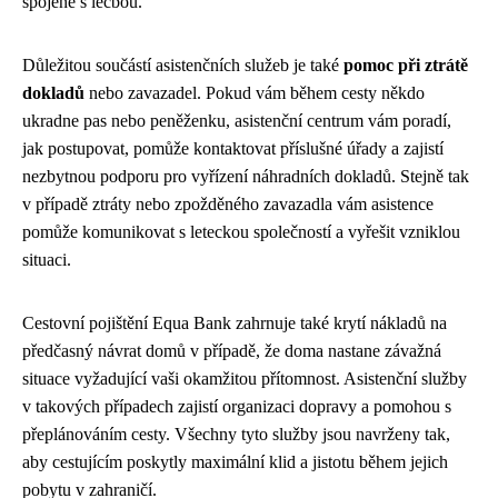
spojené s léčbou.
Důležitou součástí asistenčních služeb je také
pomoc při ztrátě
dokladů
nebo zavazadel. Pokud vám během cesty někdo
ukradne pas nebo peněženku, asistenční centrum vám poradí,
jak postupovat, pomůže kontaktovat příslušné úřady a zajistí
nezbytnou podporu pro vyřízení náhradních dokladů. Stejně tak
v případě ztráty nebo zpožděného zavazadla vám asistence
pomůže komunikovat s leteckou společností a vyřešit vzniklou
situaci.
Cestovní pojištění Equa Bank zahrnuje také krytí nákladů na
předčasný návrat domů v případě, že doma nastane závažná
situace vyžadující vaši okamžitou přítomnost. Asistenční služby
v takových případech zajistí organizaci dopravy a pomohou s
přeplánováním cesty. Všechny tyto služby jsou navrženy tak,
aby cestujícím poskytly maximální klid a jistotu během jejich
pobytu v zahraničí.