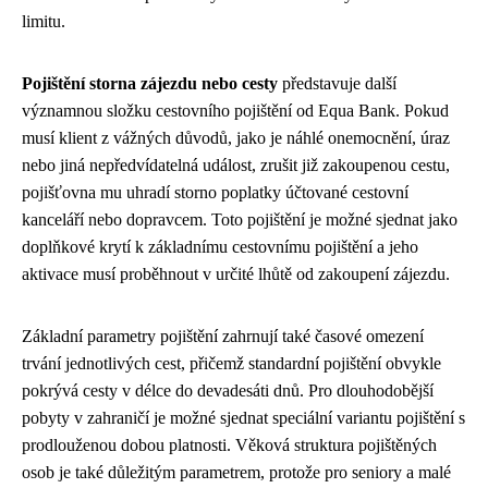
limitu.
Pojištění storna zájezdu nebo cesty
představuje další
významnou složku cestovního pojištění od Equa Bank. Pokud
musí klient z vážných důvodů, jako je náhlé onemocnění, úraz
nebo jiná nepředvídatelná událost, zrušit již zakoupenou cestu,
pojišťovna mu uhradí storno poplatky účtované cestovní
kanceláří nebo dopravcem. Toto pojištění je možné sjednat jako
doplňkové krytí k základnímu cestovnímu pojištění a jeho
aktivace musí proběhnout v určité lhůtě od zakoupení zájezdu.
Základní parametry pojištění zahrnují také časové omezení
trvání jednotlivých cest, přičemž standardní pojištění obvykle
pokrývá cesty v délce do devadesáti dnů. Pro dlouhodobější
pobyty v zahraničí je možné sjednat speciální variantu pojištění s
prodlouženou dobou platnosti. Věková struktura pojištěných
osob je také důležitým parametrem, protože pro seniory a malé