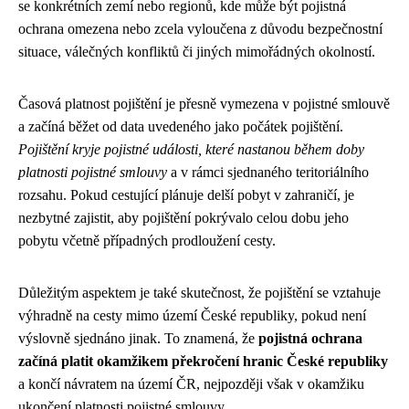
se konkrétních zemí nebo regionů, kde může být pojistná
ochrana omezena nebo zcela vyloučena z důvodu bezpečnostní
situace, válečných konfliktů či jiných mimořádných okolností.
Časová platnost pojištění je přesně vymezena v pojistné smlouvě
a začíná běžet od data uvedeného jako počátek pojištění.
Pojištění kryje pojistné události, které nastanou během doby
platnosti pojistné smlouvy
a v rámci sjednaného teritoriálního
rozsahu. Pokud cestující plánuje delší pobyt v zahraničí, je
nezbytné zajistit, aby pojištění pokrývalo celou dobu jeho
pobytu včetně případných prodloužení cesty.
Důležitým aspektem je také skutečnost, že pojištění se vztahuje
výhradně na cesty mimo území České republiky, pokud není
výslovně sjednáno jinak. To znamená, že
pojistná ochrana
začíná platit okamžikem překročení hranic České republiky
a končí návratem na území ČR, nejpozději však v okamžiku
ukončení platnosti pojistné smlouvy.