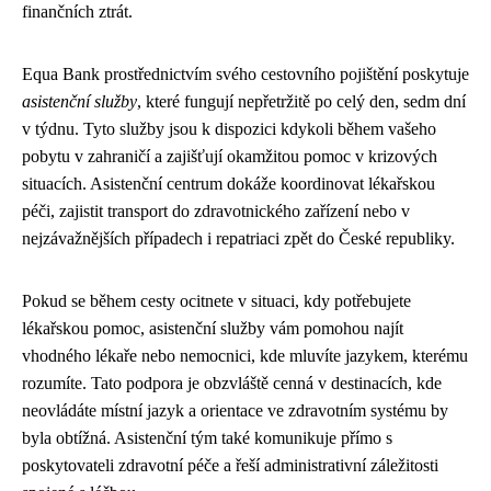
finančních ztrát.
Equa Bank prostřednictvím svého cestovního pojištění poskytuje
asistenční služby
, které fungují nepřetržitě po celý den, sedm dní
v týdnu. Tyto služby jsou k dispozici kdykoli během vašeho
pobytu v zahraničí a zajišťují okamžitou pomoc v krizových
situacích. Asistenční centrum dokáže koordinovat lékařskou
péči, zajistit transport do zdravotnického zařízení nebo v
nejzávažnějších případech i repatriaci zpět do České republiky.
Pokud se během cesty ocitnete v situaci, kdy potřebujete
lékařskou pomoc, asistenční služby vám pomohou najít
vhodného lékaře nebo nemocnici, kde mluvíte jazykem, kterému
rozumíte. Tato podpora je obzvláště cenná v destinacích, kde
neovládáte místní jazyk a orientace ve zdravotním systému by
byla obtížná. Asistenční tým také komunikuje přímo s
poskytovateli zdravotní péče a řeší administrativní záležitosti