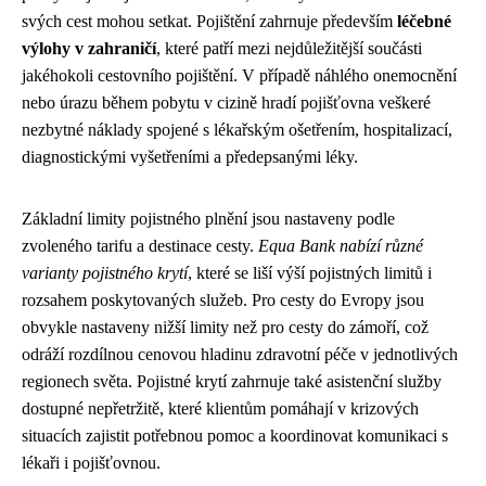
svých cest mohou setkat. Pojištění zahrnuje především
léčebné
výlohy v zahraničí
, které patří mezi nejdůležitější součásti
jakéhokoli cestovního pojištění. V případě náhlého onemocnění
nebo úrazu během pobytu v cizině hradí pojišťovna veškeré
nezbytné náklady spojené s lékařským ošetřením, hospitalizací,
diagnostickými vyšetřeními a předepsanými léky.
Základní limity pojistného plnění jsou nastaveny podle
zvoleného tarifu a destinace cesty.
Equa Bank nabízí různé
varianty pojistného krytí
, které se liší výší pojistných limitů i
rozsahem poskytovaných služeb. Pro cesty do Evropy jsou
obvykle nastaveny nižší limity než pro cesty do zámoří, což
odráží rozdílnou cenovou hladinu zdravotní péče v jednotlivých
regionech světa. Pojistné krytí zahrnuje také asistenční služby
dostupné nepřetržitě, které klientům pomáhají v krizových
situacích zajistit potřebnou pomoc a koordinovat komunikaci s
lékaři i pojišťovnou.