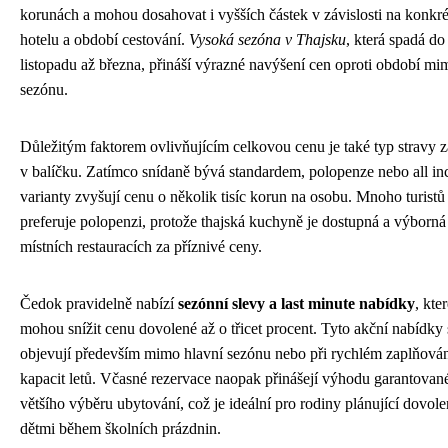
korunách a mohou dosahovat i vyšších částek v závislosti na konkr
hotelu a období cestování.
Vysoká sezóna v Thajsku
, která spadá d
listopadu až března, přináší výrazné navýšení cen oproti období mi
sezónu.
Důležitým faktorem ovlivňujícím celkovou cenu je také typ stravy 
v balíčku. Zatímco snídaně bývá standardem, polopenze nebo all in
varianty zvyšují cenu o několik tisíc korun na osobu. Mnoho turistů
preferuje polopenzi, protože thajská kuchyně je dostupná a výborná
místních restauracích za příznivé ceny.
Čedok pravidelně nabízí
sezónní slevy a last minute nabídky
, kte
mohou snížit cenu dovolené až o třicet procent. Tyto akční nabídky 
objevují především mimo hlavní sezónu nebo při rychlém zaplňová
kapacit letů. Včasné rezervace naopak přinášejí výhodu garantovan
většího výběru ubytování, což je ideální pro rodiny plánující dovol
dětmi během školních prázdnin.