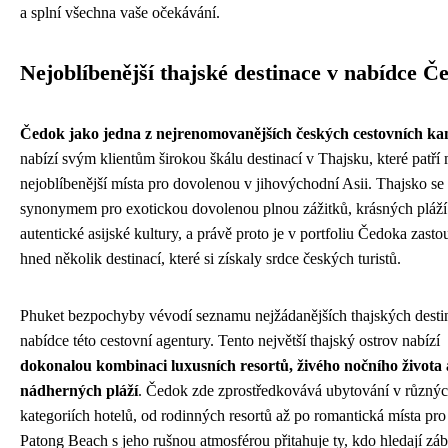
a splní všechna vaše očekávání.
Nejoblíbenější thajské destinace v nabídce Č
Čedok jako jedna z nejrenomovanějších českých cestovních kan
nabízí svým klientům širokou škálu destinací v Thajsku, které patří
nejoblíbenější místa pro dovolenou v jihovýchodní Asii. Thajsko se 
synonymem pro exotickou dovolenou plnou zážitků, krásných pláží
autentické asijské kultury, a právě proto je v portfoliu Čedoka zast
hned několik destinací, které si získaly srdce českých turistů.
Phuket bezpochyby vévodí seznamu nejžádanějších thajských desti
nabídce této cestovní agentury. Tento největší thajský ostrov nabízí
dokonalou kombinaci luxusních resortů, živého nočního života 
nádherných pláží
. Čedok zde zprostředkovává ubytování v různý
kategoriích hotelů, od rodinných resortů až po romantická místa pro
Patong Beach s jeho rušnou atmosférou přitahuje ty, kdo hledají zá