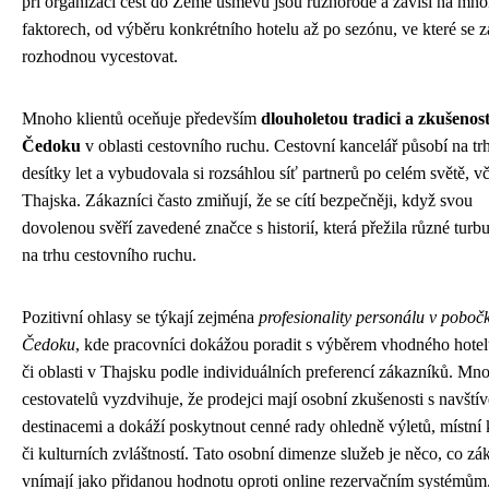
při organizaci cest do Země úsměvů jsou různorodé a závisí na mn
faktorech, od výběru konkrétního hotelu až po sezónu, ve které se z
rozhodnou vycestovat.
Mnoho klientů oceňuje především
dlouholetou tradici a zkušenost
Čedoku
v oblasti cestovního ruchu. Cestovní kancelář působí na trh
desítky let a vybudovala si rozsáhlou síť partnerů po celém světě, v
Thajska. Zákazníci často zmiňují, že se cítí bezpečněji, když svou
dovolenou svěří zavedené značce s historií, která přežila různé turb
na trhu cestovního ruchu.
Pozitivní ohlasy se týkají zejména
profesionality personálu v poboč
Čedoku
, kde pracovníci dokážou poradit s výběrem vhodného hotel
či oblasti v Thajsku podle individuálních preferencí zákazníků. Mn
cestovatelů vyzdvihuje, že prodejci mají osobní zkušenosti s navští
destinacemi a dokáží poskytnout cenné rady ohledně výletů, místní
či kulturních zvláštností. Tato osobní dimenze služeb je něco, co zá
vnímají jako přidanou hodnotu oproti online rezervačním systémům