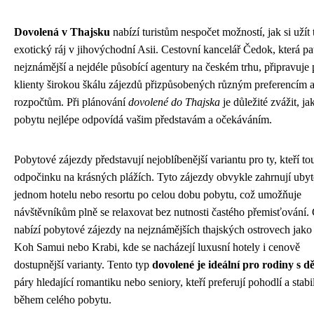
Dovolená v Thajsku
nabízí turistům nespočet možností, jak si užít 
exotický ráj v jihovýchodní Asii. Cestovní kancelář Čedok, která pa
nejznámější a nejdéle působící agentury na českém trhu, připravuje 
klienty širokou škálu zájezdů přizpůsobených různým preferencím 
rozpočtům. Při plánování
dovolené do Thajska
je důležité zvážit, ja
pobytu nejlépe odpovídá vašim představám a očekáváním.
Pobytové zájezdy představují nejoblíbenější variantu pro ty, kteří to
odpočinku na krásných plážích. Tyto zájezdy obvykle zahrnují ubyt
jednom hotelu nebo resortu po celou dobu pobytu, což umožňuje
návštěvníkům plně se relaxovat bez nutnosti častého přemisťování.
nabízí pobytové zájezdy na nejznámějších thajských ostrovech jako
Koh Samui nebo Krabi, kde se nacházejí luxusní hotely i cenově
dostupnější varianty. Tento typ
dovolené je ideální pro rodiny s d
páry hledající romantiku nebo seniory, kteří preferují pohodlí a stabil
během celého pobytu.