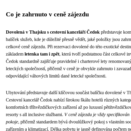
Co je zahrnuto v ceně zájezdu
Dovolená v Thajsku s cestovní kanceláří Čedok
představuje kom
balíček služeb, kde je důležité přesně vědět, jaké položky jsou zahr
celkové ceně zájezdu. Při rezervaci dovolené do této exotické destin
základem
letenka tam i zpět
, která tvoří podstatnou část celkové in
Čedok standardně zajišťuje pravidelné i charterové lety renomovan
leteckých společností, přičemž v ceně je obvykle zahrnuto i zavaza
odpovídající váhových limitů dané letecké společnosti.
Ubytování představuje další klíčovou součást balíčku dovolené v T
Cestovní kancelář Čedok nabízí širokou škálu hotelů různých katego
komfortních tříhvězdičkových zařízení až po luxusní pětihvězdičko
resorty s all inclusive službami.
V ceně zájezdu je vždy specifikován 
pokoje
, přičemž standardem bývá dvoulůžkový pokoj s vlastním so
zařízením a klimatizací. Délka pobytu je jasně definována počtem n