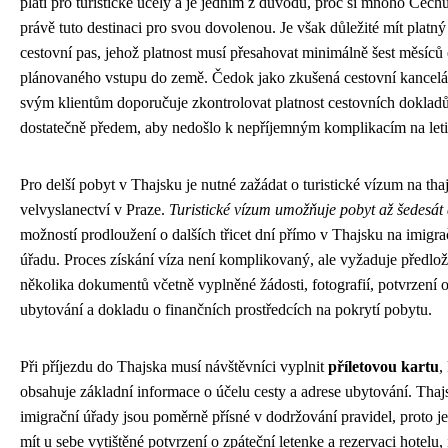
platí pro turistické účely a je jedním z důvodů, proč si mnoho Čech
právě tuto destinaci pro svou dovolenou. Je však důležité mít platný
cestovní pas, jehož platnost musí přesahovat minimálně šest měsíců
plánovaného vstupu do země. Čedok jako zkušená cestovní kancelá
svým klientům doporučuje zkontrolovat platnost cestovních doklad
dostatečně předem, aby nedošlo k nepříjemným komplikacím na letiš
Pro delší pobyt v Thajsku je nutné zažádat o turistické vízum na th
velvyslanectví v Praze.
Turistické vízum umožňuje pobyt až šedesát 
možností prodloužení o dalších třicet dní přímo v Thajsku na imigr
úřadu. Proces získání víza není komplikovaný, ale vyžaduje předlož
několika dokumentů včetně vyplněné žádosti, fotografií, potvrzení 
ubytování a dokladu o finančních prostředcích na pokrytí pobytu.
Při příjezdu do Thajska musí návštěvníci vyplnit
příletovou kartu
,
obsahuje základní informace o účelu cesty a adrese ubytování. Thaj
imigrační úřady jsou poměrně přísné v dodržování pravidel, proto j
mít u sebe vytištěné potvrzení o zpáteční letenke a rezervaci hotelu,