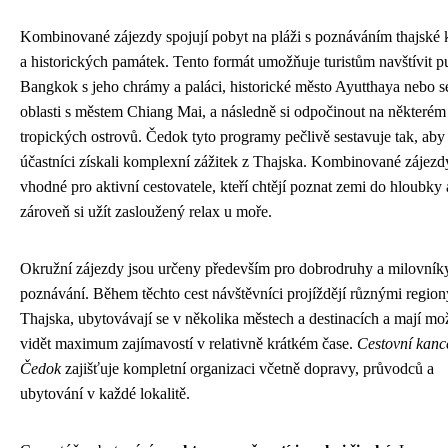
Kombinované zájezdy spojují pobyt na pláži s poznáváním thajské 
a historických památek. Tento formát umožňuje turistům navštívit pu
Bangkok s jeho chrámy a paláci, historické město Ayutthaya nebo s
oblasti s městem Chiang Mai, a následně si odpočinout na některém
tropických ostrovů. Čedok tyto programy pečlivě sestavuje tak, aby
účastníci získali komplexní zážitek z Thajska. Kombinované zájezd
vhodné pro aktivní cestovatele, kteří chtějí poznat zemi do hloubky 
zároveň si užít zasloužený relax u moře.
Okružní zájezdy jsou určeny především pro dobrodruhy a milovník
poznávání. Během těchto cest návštěvníci projíždějí různými region
Thajska, ubytovávají se v několika městech a destinacích a mají mo
vidět maximum zajímavostí v relativně krátkém čase.
Cestovní kanc
Čedok
zajišťuje kompletní organizaci včetně dopravy, průvodců a
ubytování v každé lokalitě.