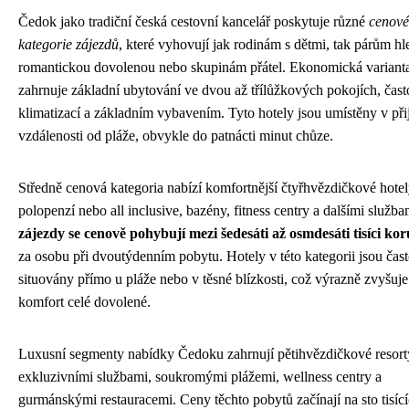
Čedok jako tradiční česká cestovní kancelář poskytuje různé
cenové
kategorie zájezdů
, které vyhovují jak rodinám s dětmi, tak párům hl
romantickou dovolenou nebo skupinám přátel. Ekonomická variant
zahrnuje základní ubytování ve dvou až třílůžkových pokojích, čast
klimatizací a základním vybavením. Tyto hotely jsou umístěny v při
vzdálenosti od pláže, obvykle do patnácti minut chůze.
Středně cenová kategoria nabízí komfortnější čtyřhvězdičkové hotel
polopenzí nebo all inclusive, bazény, fitness centry a dalšími služb
zájezdy se cenově pohybují mezi šedesáti až osmdesáti tisíci ko
za osobu při dvoutýdenním pobytu. Hotely v této kategorii jsou čas
situovány přímo u pláže nebo v těsné blízkosti, což výrazně zvyšuje
komfort celé dovolené.
Luxusní segmenty nabídky Čedoku zahrnují pětihvězdičkové resort
exkluzivními službami, soukromými plážemi, wellness centry a
gurmánskými restauracemi. Ceny těchto pobytů začínají na sto tisíc