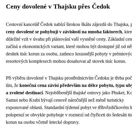
Ceny dovolené v Thajsku přes Čedok
Cestovní kancelář Čedok nabízí širokou škálu zájezdů do Thajska, 
ceny dovolené se pohybují v závislosti na mnoha faktorech
, kter
důležité vzít v úvahu při plánování vaší vysněné cesty. Základní cen
začíná u ekonomických variant, které mohou být dostupné již od ně
desítek tisíc korun za osobu, zatímco luxusnější pobyty v prémiový
resortových komplexech mohou dosahovat až stovek tisíc korun.
Při výběru dovolené v Thajsku prostřednictvím Čedoku je třeba počí
tím, že
konečná cena závisí především na délce pobytu, typu ub
a zvolené destinaci
. Nejoblíbenější thajské ostrovy jako Phuket, K
Samui nebo Krabi bývají cenově náročnější než méně turisticky
exponované oblasti. Standardní týdenní pobyt ve tříhvězdičkovém h
polopenzí se obvykle pohybuje v rozmezí od čtyřiceti do šedesáti tis
korun na osobu včetně letecké dopravy.