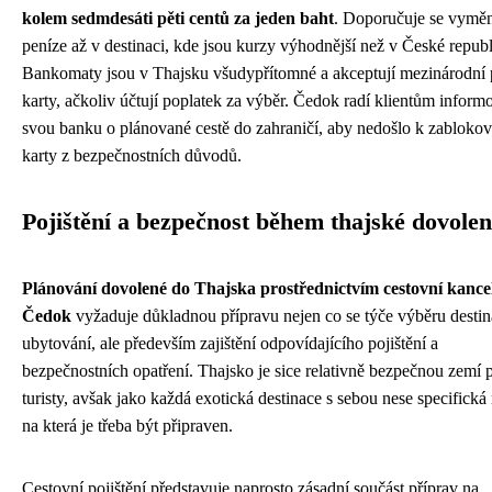
kolem sedmdesáti pěti centů za jeden baht
. Doporučuje se vyměn
peníze až v destinaci, kde jsou kurzy výhodnější než v České republ
Bankomaty jsou v Thajsku všudypřítomné a akceptují mezinárodní 
karty, ačkoliv účtují poplatek za výběr. Čedok radí klientům inform
svou banku o plánované cestě do zahraničí, aby nedošlo k zablokov
karty z bezpečnostních důvodů.
Pojištění a bezpečnost během thajské dovole
Plánování dovolené do Thajska prostřednictvím cestovní kance
Čedok
vyžaduje důkladnou přípravu nejen co se týče výběru destin
ubytování, ale především zajištění odpovídajícího pojištění a
bezpečnostních opatření. Thajsko je sice relativně bezpečnou zemí 
turisty, avšak jako každá exotická destinace s sebou nese specifická 
na která je třeba být připraven.
Cestovní pojištění představuje naprosto zásadní součást příprav na