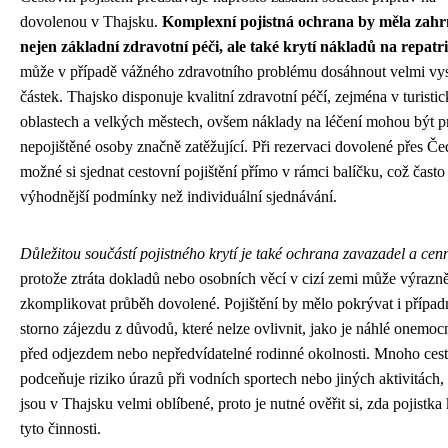
dovolenou v Thajsku.
Komplexní pojistná ochrana by měla zahr
nejen základní zdravotní péči, ale také krytí nákladů na repatri
může v případě vážného zdravotního problému dosáhnout velmi v
částek. Thajsko disponuje kvalitní zdravotní péčí, zejména v turisti
oblastech a velkých městech, ovšem náklady na léčení mohou být p
nepojiště­né osoby značně zatěžující. Při rezervaci dovolené přes Če
možné si sjednat cestovní pojištění přímo v rámci balíčku, což často 
výhodnější podmínky než individuální sjednávání.
Důležitou součástí pojistného krytí je také ochrana zavazadel a cenn
protože ztráta dokladů nebo osobních věcí v cizí zemi může výrazn
zkomplikovat průběh dovolené. Pojištění by mělo pokrývat i případ
storno zájezdu z důvodů, které nelze ovlivnit, jako je náhlé onemoc
před odjezdem nebo nepředvídatelné rodinné okolnosti. Mnoho cest
podceňuje riziko úrazů při vodních sportech nebo jiných aktivitách, 
jsou v Thajsku velmi oblíbené, proto je nutné ověřit si, zda pojistka 
tyto činnosti.