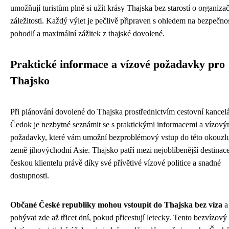
umožňují turistům plně si užít krásy Thajska bez starostí o organiza
záležitosti. Každý výlet je pečlivě připraven s ohledem na bezpečnos
pohodlí a maximální zážitek z thajské dovolené.
Praktické informace a vízové požadavky pro
Thajsko
Při plánování dovolené do Thajska prostřednictvím cestovní kancel
Čedok je nezbytné seznámit se s praktickými informacemi a vízový
požadavky, které vám umožní bezproblémový vstup do této okouzlu
země jihovýchodní Asie. Thajsko patří mezi nejoblíbenější destinac
českou klientelu právě díky své přívětivé vízové politice a snadné
dostupnosti.
Občané České republiky mohou vstoupit do Thajska bez víza
a
pobývat zde až třicet dní, pokud přicestují letecky. Tento bezvízový