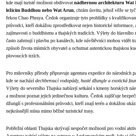
kde mají turisté možnost obdivovat
nádhernou architekturu Wat 
ležícím Buddhou nebo Wat Arun
, chrám úsvitu, jehož věže se tyč
řekou Chao Phraya. Čedok organizuje tyto prohlídky s kvalifikova
průvodci, kteří dokážou zprostředkovat nejen historické informace, a
zajímavosti o buddhismu a thajských tradicích. Výlety do hlavního 
často zahrnují i plavbu po kanálech, kde návštěvníci mohou vidět tr
způsob života místních obyvatel a ochutnat autentickou thajskou ku
plovoucích trzích.
Pro milovníky přírody připravuje agentura expedice do národních p
kde se nachází
dechberoucí vodopády, husté džungle a exotická fau
Výlety do severního Thajska nabízejí setkání s kmeny horských nár
a možnost poznat jejich jedinečnou kulturu. Čedok zajišťuje bezpeč
džunglí s profesionálními průvodci, kteří znají terén a dokážou ukáz
nejkrásnější místa mimo běžné turistické trasy.
Pobřežní oblasti Thajska skrývají nespočet možností pro vodní aktiv
Agentura nabízí výlety na ostrovy v Andamanském moři, kde si úča