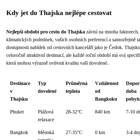
Kdy jet do Thajska nejlépe cestovat
Nejlepší období pro cestu do Thajska
závisí na mnoha faktorech,
klimatických podmínek, vašich osobních preferencí a samozřejmě t
dostupnosti nabídek od cestovních kanceláří jako je Čedok. Thajsko
celoročně atraktivní destinací, ale každé roční období má svá specifi
která mohou výrazně ovlivnit kvalitu vaší dovolené.
Destinace
Typ
Průměrná
Vzdálenost
Dopor
v
dovolené
teplota
od
doba
Thajsku
Bangkoku
pobyt
Phuket
Plážová
28-32°C
840 km
7-10 d
relaxace
Bangkok
Městská
27-35°C
0 km
3-4 dn