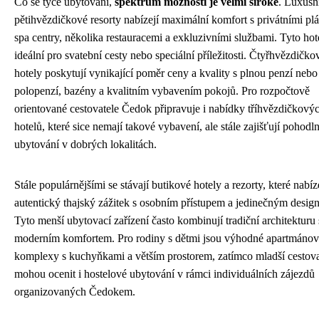
Co se týče ubytování,
spektrum možností je velmi široké
. Luxusn
pětihvězdičkové resorty nabízejí maximální komfort s privátními pl
spa centry, několika restauracemi a exkluzivními službami. Tyto hot
ideální pro svatební cesty nebo speciální příležitosti. Čtyřhvězdičko
hotely poskytují vynikající poměr ceny a kvality s plnou penzí nebo
polopenzí, bazény a kvalitním vybavením pokojů. Pro rozpočtově
orientované cestovatele Čedok připravuje i nabídky tříhvězdičkový
hotelů, které sice nemají takové vybavení, ale stále zajišťují pohodln
ubytování v dobrých lokalitách.
Stále populárnějšími se stávají butikové hotely a rezorty, které nabíz
autentický thajský zážitek s osobním přístupem a jedinečným desig
Tyto menší ubytovací zařízení často kombinují tradiční architekturu 
moderním komfortem. Pro rodiny s dětmi jsou výhodné apartmáno
komplexy s kuchyňkami a větším prostorem, zatímco mladší cestova
mohou ocenit i hostelové ubytování v rámci individuálních zájezdů
organizovaných Čedokem.