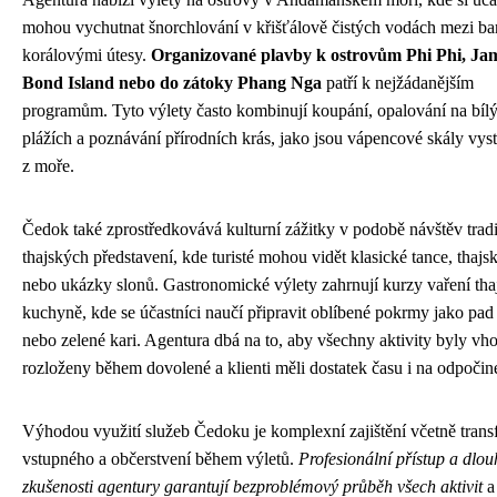
mohou vychutnat šnorchlování v křišťálově čistých vodách mezi b
korálovými útesy.
Organizované plavby k ostrovům Phi Phi, Ja
Bond Island nebo do zátoky Phang Nga
patří k nejžádanějším
programům. Tyto výlety často kombinují koupání, opalování na bíl
plážích a poznávání přírodních krás, jako jsou vápencové skály vyst
z moře.
Čedok také zprostředkovává kulturní zážitky v podobě návštěv trad
thajských představení, kde turisté mohou vidět klasické tance, thajs
nebo ukázky slonů. Gastronomické výlety zahrnují kurzy vaření tha
kuchyně, kde se účastníci naučí připravit oblíbené pokrmy jako pad 
nebo zelené kari. Agentura dbá na to, aby všechny aktivity byly vh
rozloženy během dovolené a klienti měli dostatek času i na odpočin
Výhodou využití služeb Čedoku je komplexní zajištění včetně trans
vstupného a občerstvení během výletů.
Profesionální přístup a dlou
zkušenosti agentury garantují bezproblémový průběh všech aktivit
a