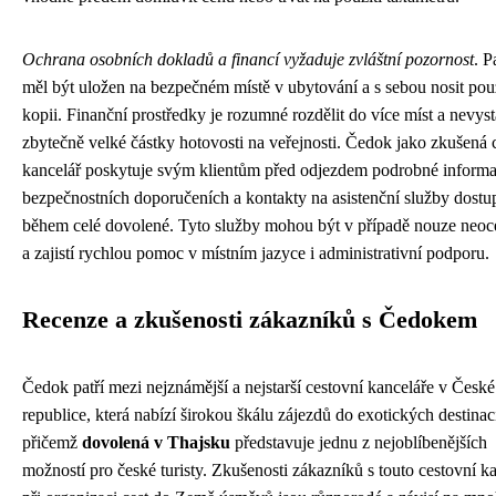
Ochrana osobních dokladů a financí vyžaduje zvláštní pozornost
. P
měl být uložen na bezpečném místě v ubytování a s sebou nosit pou
kopii. Finanční prostředky je rozumné rozdělit do více míst a nevys
zbytečně velké částky hotovosti na veřejnosti. Čedok jako zkušená 
kancelář poskytuje svým klientům před odjezdem podrobné informa
bezpečnostních doporučeních a kontakty na asistenční služby dostu
během celé dovolené. Tyto služby mohou být v případě nouze neoc
a zajistí rychlou pomoc v místním jazyce i administrativní podporu.
Recenze a zkušenosti zákazníků s Čedokem
Čedok patří mezi nejznámější a nejstarší cestovní kanceláře v České
republice, která nabízí širokou škálu zájezdů do exotických destinac
přičemž
dovolená v Thajsku
představuje jednu z nejoblíbenějších
možností pro české turisty. Zkušenosti zákazníků s touto cestovní ka