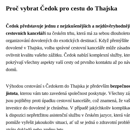
Proč vybrat Čedok pro cestu do Thajska
Čedok představuje jednu z nejzkušenějších a nejdůvěryhodněj
cestovních kanceláří
na českém trhu, která má za sebou dlouholetou
organizování dovolených do exotických destinací. Když přemýšlíte
dovolené v Thajsku, volba správné cestovní kanceláře může zásadn
ovlivnit kvalitu vašeho zážitku. Čedok nabízí komplexní služby, kte
pokrývají všechny aspekty vaší cesty od prvního kontaktu až po náv
domů.
Výhodou cestování s Čedokem do Thajska je především
bezpečnos
jistota
, kterou vám tato zavedená společnost poskytuje. Všechny z
jsou pojištěny proti úpadku cestovní kanceláře, což znamená, že va
investice do dovolené je chráněna. V případě jakýchkoliv komplika
k dispozici nepřetržitou asistenční službu v českém jazyce, která vá
pomůže vyřešit jakoukoliv situaci, ať už se jedná o zdravotní probl
ztrátu dokladů nebo změnu letu.