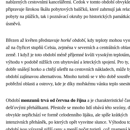
nabízených cestovními kancelářemi. Čedok v tomto období obvykl
připravuje širokou škálu pobytových balíčků, které zahrnují jak rela
pobyty na plážích, tak i poznávací okruhy po historických památká
úsměvů.
Březen až květen představuje
horké období
, kdy teploty mohou vys
až na čtyřicet stupňů Celsia, zejména v severních a centrálních obla
země. I když je toto období méně příjemné kvůli vysokým teplotám,
výhodu v podobě nižších cen ubytování a leteckých spojení. Pro ty, 
dobře snášejí horko a chtějí ušetřit na cestovních nákladech, může b
období zajímavou alternativou. Mnoho turistů se v této době soustře
pobřežní oblasti a ostrovy, kde je díky mořskému vánku teplo snesite
Období
monzunů trvá od června do října
a je charakteristické ča
dešťovými přeháňkami. Přestože se mnoho lidí obává této sezóny, 
obvykle nepřichází ve formě celodenního lijáku, ale spíše krátkých
intenzivních přeháněk, po kterých opět vysvitne slunce. Výhodou t
období jsou výrazně nižší ceny a menší počet turistů, což znamená k