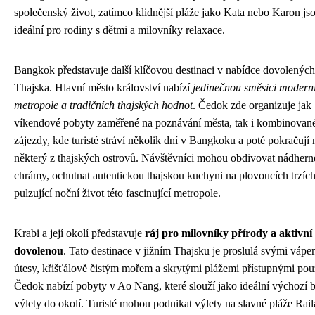
společenský život, zatímco klidnější pláže jako Kata nebo Karon js
ideální pro rodiny s dětmi a milovníky relaxace.
Bangkok představuje další klíčovou destinaci v nabídce dovolenýc
Thajska. Hlavní město království nabízí
jedinečnou směsici modern
metropole a tradičních thajských hodnot
. Čedok zde organizuje jak
víkendové pobyty zaměřené na poznávání města, tak i kombinovan
zájezdy, kde turisté stráví několik dní v Bangkoku a poté pokračují 
některý z thajských ostrovů. Návštěvníci mohou obdivovat nádhern
chrámy, ochutnat autentickou thajskou kuchyni na plovoucích trzích
pulzující noční život této fascinující metropole.
Krabi a její okolí představuje
ráj pro milovníky přírody a aktivní
dovolenou
. Tato destinace v jižním Thajsku je proslulá svými váp
útesy, křišťálově čistým mořem a skrytými plážemi přístupnými pouz
Čedok nabízí pobyty v Ao Nang, které slouží jako ideální výchozí 
výlety do okolí. Turisté mohou podnikat výlety na slavné pláže Rail