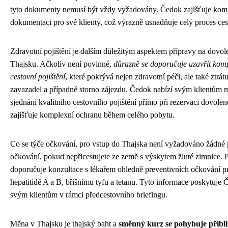
tyto dokumenty nemusí být vždy vyžadovány. Čedok zajišťuje kom
dokumentaci pro své klienty, což výrazně usnadňuje celý proces ces
Zdravotní pojištění je dalším důležitým aspektem přípravy na dovo
Thajsku. Ačkoliv není povinné,
důrazně se doporučuje uzavřít kom
cestovní pojištění
, které pokrývá nejen zdravotní péči, ale také ztrát
zavazadel a případné storno zájezdu. Čedok nabízí svým klientům 
sjednání kvalitního cestovního pojištění přímo při rezervaci dovolen
zajišťuje komplexní ochranu během celého pobytu.
Co se týče očkování, pro vstup do Thajska není vyžadováno žádné
očkování, pokud nepřicestujete ze země s výskytem žluté zimnice. P
doporučuje konzultace s lékařem ohledně preventivních očkování pr
hepatitidě A a B, břišnímu tyfu a tetanu. Tyto informace poskytuje
svým klientům v rámci předcestovního briefingu.
Měna v Thajsku je thajský baht a
směnný kurz se pohybuje přibl