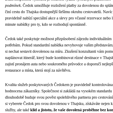
podmínek
. Čedok umožňuje rozložení platby za dovolenou do splát
činí cestu do Thajska dostupnější širšímu okruhu cestovatelů. Navíc
pravidelně nabízí speciální akce a slevy pro včasné rezervace nebo l
minute nabídky pro ty, kdo se rozhodují spontánně.
Čedok také poskytuje možnost přizpůsobení zájezdu individuálním
potřebám. Pokud standardní nabídka nevyhovuje vašim představám
si nechat sestavit dovolenou na míru. Zkušení konzultanti vám po
naplánovat itinerář, který bude kombinovat různé destinace v Thajs
zajistí pronájem auta nebo soukromého průvodce a doporučí nejlepš
restaurace a místa, která stojí za návštěvu.
Kvalita služeb poskytovaných Čedokem je pravidelně kontrolována
hodnocena zákazníky. Společnost si zakládá na vysokém standardu
dlouhodobě buduje svou pověst spolehlivého partnera pro cestován
si vyberete Čedok pro svou dovolenou v Thajsku, získáváte nejen kv
služby, ale také
klid a jistotu, že vaše dovolená proběhne bez ko