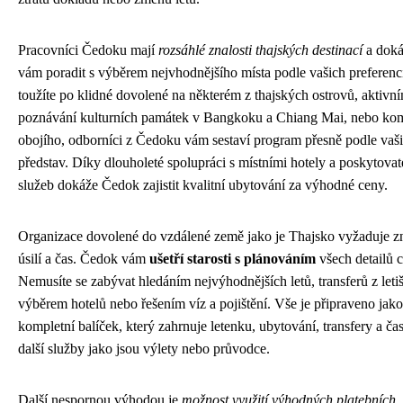
Pracovníci Čedoku mají
rozsáhlé znalosti thajských destinací
a dok
vám poradit s výběrem nejvhodnějšího místa podle vašich preferenc
toužíte po klidné dovolené na některém z thajských ostrovů, aktivn
poznávání kulturních památek v Bangkoku a Chiang Mai, nebo ko
obojího, odborníci z Čedoku vám sestaví program přesně podle vaš
představ. Díky dlouholeté spolupráci s místními hotely a poskytovat
služeb dokáže Čedok zajistit kvalitní ubytování za výhodné ceny.
Organizace dovolené do vzdálené země jako je Thajsko vyžaduje z
úsilí a čas. Čedok vám
ušetří starosti s plánováním
všech detailů c
Nemusíte se zabývat hledáním nejvýhodnějších letů, transferů z letiš
výběrem hotelů nebo řešením víz a pojištění. Vše je připraveno jako
kompletní balíček, který zahrnuje letenku, ubytování, transfery a čas
další služby jako jsou výlety nebo průvodce.
Další nespornou výhodou je
možnost využití výhodných platebních