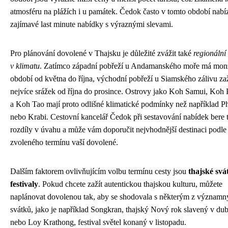
atmosféru na plážích i u památek. Čedok často v tomto období nabí
zajímavé last minute nabídky s výraznými slevami.
Pro plánování dovolené v Thajsku je důležité zvážit také
regionální 
v klimatu
. Zatímco západní pobřeží u Andamanského moře má mo
období od května do října, východní pobřeží u Siamského zálivu za
nejvíce srážek od října do prosince. Ostrovy jako Koh Samui, Koh
a Koh Tao mají proto odlišné klimatické podmínky než například P
nebo Krabi. Cestovní kancelář Čedok při sestavování nabídek bere 
rozdíly v úvahu a může vám doporučit nejvhodnější destinaci podle
zvoleného termínu vaší dovolené.
Dalším faktorem ovlivňujícím volbu termínu cesty jsou
thajské svá
festivaly
. Pokud chcete zažít autentickou thajskou kulturu, můžete
naplánovat dovolenou tak, aby se shodovala s některým z významn
svátků, jako je například Songkran, thajský Nový rok slavený v du
nebo Loy Krathong, festival světel konaný v listopadu.