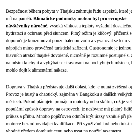
Bezpečnost během pobytu v Thajsku zahrnuje řadu aspektů, které je
mít na paměti.
Klimatické podmínky mohou být pro evropské
návštěvníky náročné
, vysoká vlhkost a teploty vyžadují dostatečn
hydrataci a ochranu před sluncem. Pitný režim je klíčový, přičemž s
doporučuje konzumovat pouze balenou vodu a vyvarovat se ledu v
nápojích mimo prověřená turistická zařízení. Gastronomie je jednou
hlavních atrakcí thajské dovolené, nicméně je rozumné postupně si 
na místní kuchyni a vyhýbat se stravování na pochybných místech,
mohlo dojít k alimentární nákaze.
Doprava v Thajsku představuje další oblast, kde je nutná zvýšená op
Provoz je hustý a chaotický, zejména v Bangkoku a dalších velkýc
městech. Pokud plánujete pronájem motorky nebo skútru, což je ve
populární způsob dopravy na ostrovech, je nezbytné mít platný řidi
průkaz a přilbu. Mnoho pojišťoven odmítá krýt úrazy vzniklé při jí
motorce bez odpovídající kvalifikace. Při využívání taxi nebo tuk-tu
vhodné předem domluvit cenu nebo trvat na použití taxametru.