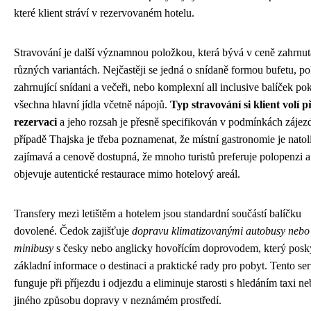
které klient stráví v rezervovaném hotelu.
Stravování je další významnou položkou, která bývá v ceně zahrnut
různých variantách. Nejčastěji se jedná o snídaně formou bufetu, p
zahrnující snídani a večeři, nebo komplexní all inclusive balíček pok
všechna hlavní jídla včetně nápojů.
Typ stravování si klient volí p
rezervaci
a jeho rozsah je přesně specifikován v podmínkách zájez
případě Thajska je třeba poznamenat, že místní gastronomie je natol
zajímavá a cenově dostupná, že mnoho turistů preferuje polopenzi a
objevuje autentické restaurace mimo hotelový areál.
Transfery mezi letištěm a hotelem jsou standardní součástí balíčku
dovolené. Čedok zajišťuje
dopravu klimatizovanými autobusy nebo
minibusy
s česky nebo anglicky hovořícím doprovodem, který posk
základní informace o destinaci a praktické rady pro pobyt. Tento ser
funguje při příjezdu i odjezdu a eliminuje starosti s hledáním taxi n
jiného způsobu dopravy v neznámém prostředí.