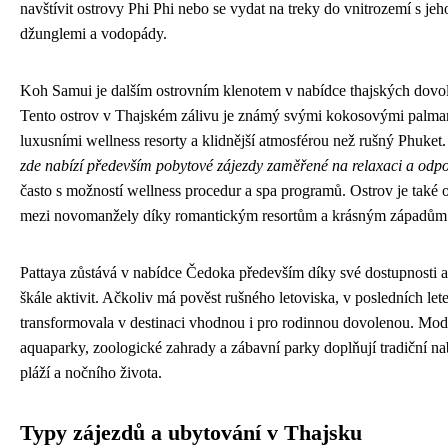
navštívit ostrovy Phi Phi nebo se vydat na treky do vnitrozemí s jeh
džunglemi a vodopády.
Koh Samui je dalším ostrovním klenotem v nabídce thajských dovo
Tento ostrov v Thajském zálivu je známý svými kokosovými palma
luxusními wellness resorty a klidnější atmosférou než rušný Phuket
zde nabízí především pobytové zájezdy zaměřené na relaxaci a odp
často s možností wellness procedur a spa programů. Ostrov je také 
mezi novomanžely díky romantickým resortům a krásným západům 
Pattaya zůstává v nabídce Čedoka především díky své dostupnosti a
škále aktivit. Ačkoliv má pověst rušného letoviska, v posledních let
transformovala v destinaci vhodnou i pro rodinnou dovolenou. Mod
aquaparky, zoologické zahrady a zábavní parky doplňují tradiční n
pláží a nočního života.
Typy zájezdů a ubytování v Thajsku