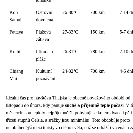
turistika
Koh
Ostrovní
26-30°C
700 km
7-14 d
Samui
dovolená
Pattaya
Plážová
27-33°C
150 km
5-7 dní
zábava
Krabi
Příroda a
26-31°C
780 km
7-10 d
pláže
Chiang
Kulturní
24-32°C
700 km
4-6 dní
Mai
poznávání
Ideální čas pro návštěvu Thajska je obecně považováno období od
listopadu do února, kdy panuje
suché a příjemně teplé počasí
. V t
měsících jsou teploty nejpříjemnější, pohybují se kolem dvaceti pěti
třiceti stupňů Celsia, a srážky jsou minimální. Toto období je proto
nejoblíbenější mezi turisty z celého světa, což se odráží i v cenách 