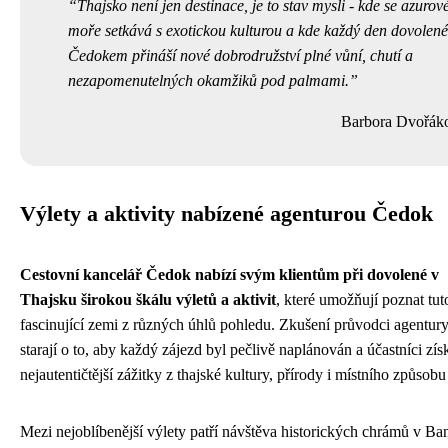
Thajsko není jen destinace, je to stav mysli - kde se azurov
moře setkává s exotickou kulturou a kde každý den dovolené
Čedokem přináší nové dobrodružství plné vůní, chutí a
nezapomenutelných okamžiků pod palmami.
Barbora Dvořák
Výlety a aktivity nabízené agenturou Čedok
Cestovní kancelář Čedok nabízí svým klientům při dovolené v
Thajsku širokou škálu výletů a aktivit
, které umožňují poznat tut
fascinující zemi z různých úhlů pohledu. Zkušení průvodci agentury
starají o to, aby každý zájezd byl pečlivě naplánován a účastníci zís
nejautentičtější zážitky z thajské kultury, přírody i místního způsobu
Mezi nejoblíbenější výlety patří návštěva historických chrámů v B