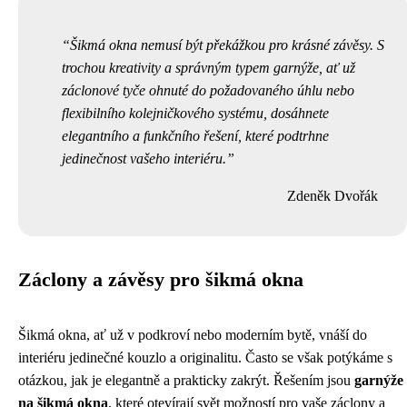
Šikmá okna nemusí být překážkou pro krásné závěsy. S
trochou kreativity a správným typem garnýže, ať už
záclonové tyče ohnuté do požadovaného úhlu nebo
flexibilního kolejničkového systému, dosáhnete
elegantního a funkčního řešení, které podtrhne
jedinečnost vašeho interiéru.
Zdeněk Dvořák
Záclony a závěsy pro šikmá okna
Šikmá okna, ať už v podkroví nebo moderním bytě, vnáší do
interiéru jedinečné kouzlo a originalitu. Často se však potýkáme s
otázkou, jak je elegantně a prakticky zakrýt. Řešením jsou
garnýže
na šikmá okna
, které otevírají svět možností pro vaše záclony a