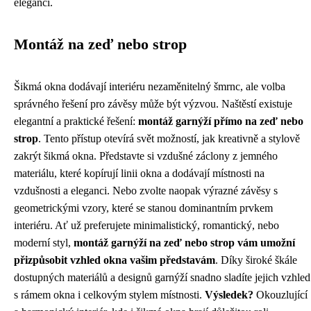
eleganci.
Montáž na zeď nebo strop
Šikmá okna dodávají interiéru nezaměnitelný šmrnc, ale volba
správného řešení pro závěsy může být výzvou. Naštěstí existuje
elegantní a praktické řešení:
montáž garnýží přímo na zeď nebo
strop
. Tento přístup otevírá svět možností, jak kreativně a stylově
zakrýt šikmá okna. Představte si vzdušné záclony z jemného
materiálu, které kopírují linii okna a dodávají místnosti na
vzdušnosti a eleganci. Nebo zvolte naopak výrazné závěsy s
geometrickými vzory, které se stanou dominantním prvkem
interiéru. Ať už preferujete minimalistický, romantický, nebo
moderní styl,
montáž garnýží na zeď nebo strop vám umožní
přizpůsobit vzhled okna vašim představám
. Díky široké škále
dostupných materiálů a designů garnýží snadno sladíte jejich vzhled
s rámem okna i celkovým stylem místnosti.
Výsledek?
Okouzlující