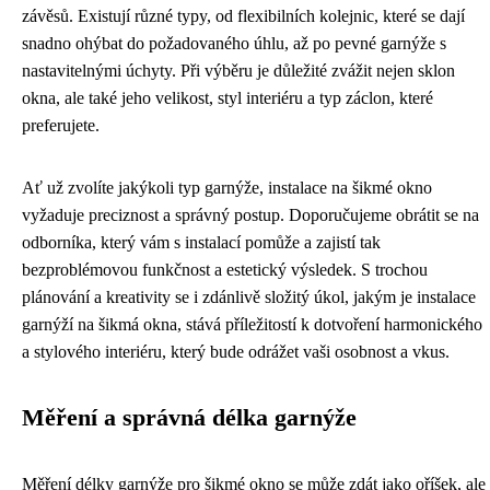
závěsů. Existují různé typy, od flexibilních kolejnic, které se dají
snadno ohýbat do požadovaného úhlu, až po pevné garnýže s
nastavitelnými úchyty. Při výběru je důležité zvážit nejen sklon
okna, ale také jeho velikost, styl interiéru a typ záclon, které
preferujete.
Ať už zvolíte jakýkoli typ garnýže, instalace na šikmé okno
vyžaduje preciznost a správný postup. Doporučujeme obrátit se na
odborníka, který vám s instalací pomůže a zajistí tak
bezproblémovou funkčnost a estetický výsledek. S trochou
plánování a kreativity se i zdánlivě složitý úkol, jakým je instalace
garnýží na šikmá okna, stává příležitostí k dotvoření harmonického
a stylového interiéru, který bude odrážet vaši osobnost a vkus.
Měření a správná délka garnýže
Měření délky garnýže pro šikmé okno se může zdát jako oříšek, ale