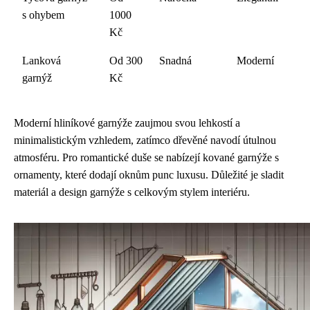
s ohybem
1000
Kč
Lanková
Od 300
Snadná
Moderní
garnýž
Kč
Moderní hliníkové garnýže zaujmou svou lehkostí a
minimalistickým vzhledem, zatímco dřevěné navodí útulnou
atmosféru. Pro romantické duše se nabízejí kované garnýže s
ornamenty, které dodají oknům punc luxusu. Důležité je sladit
materiál a design garnýže s celkovým stylem interiéru.