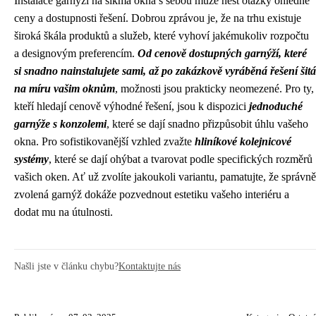
Instalace garnýží na šikmá okna s sebou může nést otázky ohledně
ceny a dostupnosti řešení. Dobrou zprávou je, že na trhu existuje
široká škála produktů a služeb, které vyhoví jakémukoliv rozpočtu
a designovým preferencím.
Od cenově dostupných garnýží, které
si snadno nainstalujete sami, až po zakázkově vyráběná řešení šitá
na míru vašim oknům
, možnosti jsou prakticky neomezené. Pro ty,
kteří hledají cenově výhodné řešení, jsou k dispozici
jednoduché
garnýže s konzolemi
, které se dají snadno přizpůsobit úhlu vašeho
okna. Pro sofistikovanější vzhled zvažte
hliníkové kolejnicové
systémy
, které se dají ohýbat a tvarovat podle specifických rozměrů
vašich oken. Ať už zvolíte jakoukoli variantu, pamatujte, že správně
zvolená garnýž dokáže pozvednout estetiku vašeho interiéru a
dodat mu na útulnosti.
Našli jste v článku chybu?
Kontaktujte nás