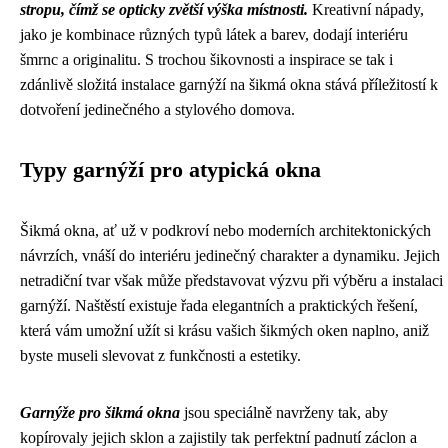
stropu, čímž se opticky zvětší výška místnosti.
Kreativní nápady,
jako je kombinace různých typů látek a barev, dodají interiéru
šmrnc a originalitu. S trochou šikovnosti a inspirace se tak i
zdánlivě složitá instalace garnýží na šikmá okna stává příležitostí k
dotvoření jedinečného a stylového domova.
Typy garnýží pro atypická okna
Šikmá okna, ať už v podkroví nebo moderních architektonických
návrzích, vnáší do interiéru jedinečný charakter a dynamiku. Jejich
netradiční tvar však může představovat výzvu při výběru a instalaci
garnýží. Naštěstí existuje řada elegantních a praktických řešení,
která vám umožní užít si krásu vašich šikmých oken naplno, aniž
byste museli slevovat z funkčnosti a estetiky.
Garnýže pro šikmá okna
jsou speciálně navrženy tak, aby
kopírovaly jejich sklon a zajistily tak perfektní padnutí záclon a