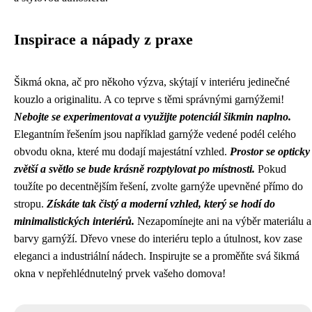
Inspirace a nápady z praxe
Šikmá okna, ač pro někoho výzva, skýtají v interiéru jedinečné
kouzlo a originalitu. A co teprve s těmi správnými garnýžemi!
Nebojte se experimentovat a využijte potenciál šikmin naplno.
Elegantním řešením jsou například garnýže vedené podél celého
obvodu okna, které mu dodají majestátní vzhled.
Prostor se opticky
zvětší a světlo se bude krásně rozptylovat po místnosti.
Pokud
toužíte po decentnějším řešení, zvolte garnýže upevněné přímo do
stropu.
Získáte tak čistý a moderní vzhled, který se hodí do
minimalistických interiérů.
Nezapomínejte ani na výběr materiálu a
barvy garnýží. Dřevo vnese do interiéru teplo a útulnost, kov zase
eleganci a industriální nádech. Inspirujte se a proměňte svá šikmá
okna v nepřehlédnutelný prvek vašeho domova!