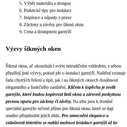
Výběr materiálu a designu
Praktické tipy pro instalaci
Inspirace a nápady z praxe
Záclony a závěsy pro šikmá okna
Cena a dostupnost garnýží
Výzvy šikmých oken
Šikmá okna, ač okouzlující svým netradičním vzhledem, s sebou
přinášejí jisté výzvy, pokud jde o instalaci garnýží. Naštěstí existuje
řada chytrých řešení a tipů, jak i na šikmých oknech dosáhnout
elegantního a funkčního zastínění.
Klíčem k úspěchu je zvolit
garnýže, které budou kopírovat linii okna a zároveň poskytnou
pevnou oporu pro záclony či závěsy.
Na trhu jsou k dostání
speciální garnýže určené přímo pro šikmá okna, které se dají
snadno přizpůsobit jejich úhlu.
Pro umocnění elegance a
vzdušnosti interiéru se nabízí možnost instalace garnýží až ke