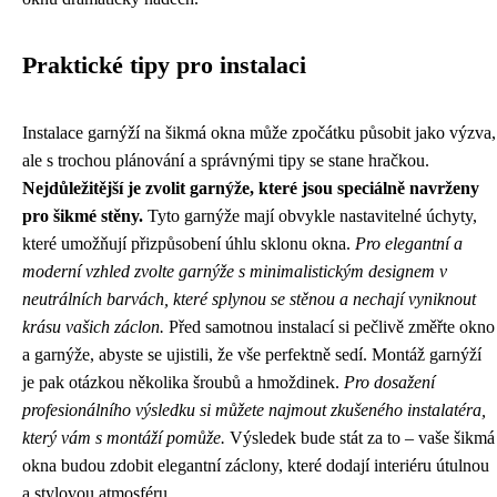
Praktické tipy pro instalaci
Instalace garnýží na šikmá okna může zpočátku působit jako výzva,
ale s trochou plánování a správnými tipy se stane hračkou.
Nejdůležitější je zvolit garnýže, které jsou speciálně navrženy
pro šikmé stěny.
Tyto garnýže mají obvykle nastavitelné úchyty,
které umožňují přizpůsobení úhlu sklonu okna.
Pro elegantní a
moderní vzhled zvolte garnýže s minimalistickým designem v
neutrálních barvách, které splynou se stěnou a nechají vyniknout
krásu vašich záclon.
Před samotnou instalací si pečlivě změřte okno
a garnýže, abyste se ujistili, že vše perfektně sedí. Montáž garnýží
je pak otázkou několika šroubů a hmoždinek.
Pro dosažení
profesionálního výsledku si můžete najmout zkušeného instalatéra,
který vám s montáží pomůže.
Výsledek bude stát za to – vaše šikmá
okna budou zdobit elegantní záclony, které dodají interiéru útulnou
a stylovou atmosféru.