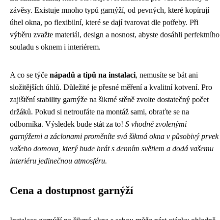
závěsy. Existuje mnoho typů garnýží, od pevných, které kopírují
úhel okna, po flexibilní, které se dají tvarovat dle potřeby. Při
výběru zvažte materiál, design a nosnost, abyste dosáhli perfektního
souladu s oknem i interiérem.
A co se týče
nápadů a tipů na instalaci
, nemusíte se bát ani
složitějších úhlů. Důležité je přesné měření a kvalitní kotvení. Pro
zajištění stability garnýže na šikmé stěně zvolte dostatečný počet
držáků. Pokud si netroufáte na montáž sami, obraťte se na
odborníka. Výsledek bude stát za to!
S vhodně zvolenými
garnýžemi a záclonami proměníte svá šikmá okna v působivý prvek
vašeho domova, který bude hrát s denním světlem a dodá vašemu
interiéru jedinečnou atmosféru.
Cena a dostupnost garnýží