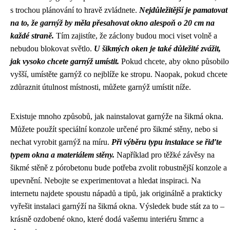
s trochou plánování to hravě zvládnete.
Nejdůležitější je pamatovat
na to, že garnýž by měla přesahovat okno alespoň o 20 cm na
každé straně.
Tím zajistíte, že záclony budou moci viset volně a
nebudou blokovat světlo.
U šikmých oken je také důležité zvážit,
jak vysoko chcete garnýž umístit.
Pokud chcete, aby okno působilo
vyšší, umístěte garnýž co nejblíže ke stropu. Naopak, pokud chcete
zdůraznit útulnost místnosti, můžete garnýž umístit níže.
Existuje mnoho způsobů, jak nainstalovat garnýže na šikmá okna.
Můžete použít speciální konzole určené pro šikmé stěny, nebo si
nechat vyrobit garnýž na míru.
Při výběru typu instalace se řiďte
typem okna a materiálem stěny.
Například pro těžké závěsy na
šikmé stěně z pórobetonu bude potřeba zvolit robustnější konzole a
upevnění. Nebojte se experimentovat a hledat inspiraci. Na
internetu najdete spoustu nápadů a tipů, jak originálně a prakticky
vyřešit instalaci garnýží na šikmá okna. Výsledek bude stát za to –
krásně ozdobené okno, které dodá vašemu interiéru šmrnc a