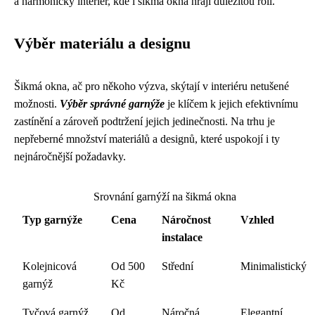
a harmonický interiér, kde i šikmá okna hrají důležitou roli.
Výběr materiálu a designu
Šikmá okna, ač pro někoho výzva, skýtají v interiéru netušené
možnosti.
Výběr správné garnýže
je klíčem k jejich efektivnímu
zastínění a zároveň podtržení jejich jedinečnosti. Na trhu je
nepřeberné množství materiálů a designů, které uspokojí i ty
nejnáročnější požadavky.
Srovnání garnýží na šikmá okna
Typ garnýže
Cena
Náročnost
Vzhled
instalace
Kolejnicová
Od 500
Střední
Minimalistický
garnýž
Kč
Tyčová garnýž
Od
Náročná
Elegantní