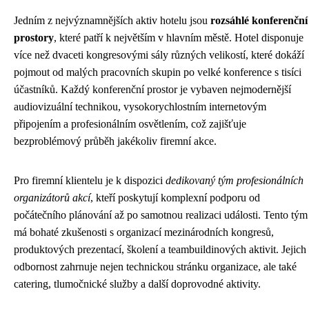
Jedním z nejvýznamnějších aktiv hotelu jsou
rozsáhlé konferenční
prostory
, které patří k největším v hlavním městě. Hotel disponuje
více než dvaceti kongresovými sály různých velikostí, které dokáží
pojmout od malých pracovních skupin po velké konference s tisíci
účastníků. Každý konferenční prostor je vybaven nejmodernější
audiovizuální technikou, vysokorychlostním internetovým
připojením a profesionálním osvětlením, což zajišťuje
bezproblémový průběh jakékoliv firemní akce.
Pro firemní klientelu je k dispozici
dedikovaný tým profesionálních
organizátorů akcí
, kteří poskytují komplexní podporu od
počátečního plánování až po samotnou realizaci události. Tento tým
má bohaté zkušenosti s organizací mezinárodních kongresů,
produktových prezentací, školení a teambuildinových aktivit. Jejich
odbornost zahrnuje nejen technickou stránku organizace, ale také
catering, tlumočnické služby a další doprovodné aktivity.