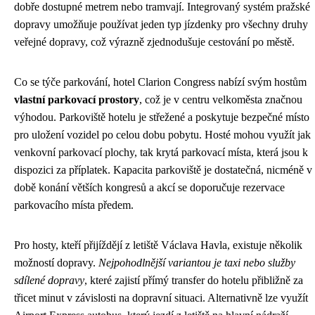
dobře dostupné metrem nebo tramvají. Integrovaný systém pražské
dopravy umožňuje používat jeden typ jízdenky pro všechny druhy
veřejné dopravy, což výrazně zjednodušuje cestování po městě.
Co se týče parkování, hotel Clarion Congress nabízí svým hostům
vlastní parkovací prostory
, což je v centru velkoměsta značnou
výhodou. Parkoviště hotelu je střežené a poskytuje bezpečné místo
pro uložení vozidel po celou dobu pobytu. Hosté mohou využít jak
venkovní parkovací plochy, tak krytá parkovací místa, která jsou k
dispozici za příplatek. Kapacita parkoviště je dostatečná, nicméně v
době konání větších kongresů a akcí se doporučuje rezervace
parkovacího místa předem.
Pro hosty, kteří přijíždějí z letiště Václava Havla, existuje několik
možností dopravy.
Nejpohodlnější variantou je taxi nebo služby
sdílené dopravy
, které zajistí přímý transfer do hotelu přibližně za
třicet minut v závislosti na dopravní situaci. Alternativně lze využít