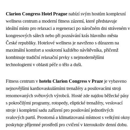
Clarion Congress Hotel Prague
nabízí svým hostům komplexní
wellness centrum a moderní fitness zázemí, které představuje
ideální místo pro relaxaci a regeneraci po náročném dni stráveném v
kongresových sálech nebo při poznávání krás hlavního města
České republiky. Hotelové wellness je navrženo s důrazem na
maximální komfort a soukromí každého návštěvníka, přičemž
kombinuje tradiční relaxační prvky s nejmodernějšími
technologiemi v oblasti péče o tělo a duši.
Fitness centrum v
hotelu Clarion Congress v Praze
je vybaveno
nejnovějšími kardiovaskulárními trenažéry a posilovacími stroji
renomovaných světových výrobců. Hosté zde najdou běžecké pásy
s pokročilými programy, rotopedy, eliptické trenažéry, veslovací
stroje i kompletní sadu zařízení pro posilování jednotlivých
svalových partií. Prostorná a klimatizovaná místnost s velkými okny
poskytuje příjemné prostředí pro cvičení v kteroukoliv denní dobu.