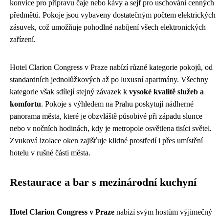
konvice pro přípravu čaje nebo kávy a sejf pro uschování cenných
předmětů. Pokoje jsou vybaveny dostatečným počtem elektrických
zásuvek, což umožňuje pohodlné nabíjení všech elektronických
zařízení.
Hotel Clarion Congress v Praze nabízí různé kategorie pokojů, od
standardních jednolůžkových až po luxusní apartmány. Všechny
kategorie však sdílejí stejný závazek k
vysoké kvalitě služeb a
komfortu
. Pokoje s výhledem na Prahu poskytují nádherné
panorama města, které je obzvláště působivé při západu slunce
nebo v nočních hodinách, kdy je metropole osvětlena tisíci světel.
Zvuková izolace oken zajišťuje klidné prostředí i přes umístění
hotelu v rušné části města.
Restaurace a bar s mezinárodní kuchyní
Hotel Clarion Congress v Praze
nabízí svým hostům výjimečný