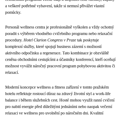
a veškeré potřebné vybavení, takže si nemusí přivážet vlastní
pomůcky.
Personál wellness centra je profesionálně vyškolen a vždy ochotný
poradit s výběrem vhodného cvičebního programu nebo relaxační
procedury.
Hotel Clarion Congress v Praze
tak poskytuje
komplexní služby, které spojují business zázemí s možností
aktivního odpočinku a regenerace. Tato kombinace je obzvláště
ceněna obchodními cestujícími a účastníky konferencí, kteří oceňují
možnost vyvážit náročný pracovní program pohybovou aktivitou či
relaxací.
Moderní koncepce wellness a fitness zařízení v tomto pražském
hotelu reflektuje rostoucí důraz na zdravý životní styl a work-life
balance i během služebních cest. Hosté mohou využít ranní cvičení
pro nabití energie před důležitými jednáními nebo naopak večerní
relaxaci ve wellness pro uvolnění po náročném dni. Kvalitní