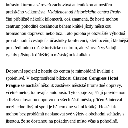
infrastrukturou a zároveň zachovává autentickou atmosféru
pražského velkoměsta.
Vzdálenost od historického centra Prahy
činí přibližně několik kilometrů, což znamená, že hosté mohou
centrum pohodlně dosáhnout během krátké jízdy městskou
hromadnou dopravou nebo taxi. Tato poloha je obzvláště výhodná
pro obchodní cestující a účastníky konferencí, kteří oceňují klidnější
prostředí mimo rušné turistické centrum, ale zároveň vyžadují
rychlý přístup k důležitým městským lokalitám.
Dopravní spojení z hotelu do centra je mimořádně kvalitní a
spolehlivé. V bezprostřední blízkosti
Clarion Congress Hotel
Prague
se nachází několik zastávek městské hromadné dopravy,
včetně metra, tramvají a autobusů. Tyto spoje zajišťují pravidelnou
a frekventovanou dopravu do všech částí města, přičemž interval
mezi jednotlivými spoji je během dne velmi krátký. Hosté tak
mohou bez problémů naplánovat své výlety a obchodní schůzky s
jistotou, že se dostanou na požadované místo včas a pohodlně.