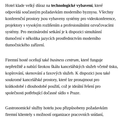
Hotel klade velký důraz na
technologické vybavení
, které
odpovídá současným požadavkům moderního byznysu. Všechny
konferenční prostory jsou vybaveny systémy pro videokonference,
projektory s vysokým rozlišením a profesionálními ozvučovacími
systémy. Pro mezinárodní setkání je k dispozici simultánní
tlumočení v několika jazycích prostřednictvím moderního
tlumočnického zařízení.
Firemní hosté oceňují také
business centrum
, které funguje
nepřetržitě a nabízí širokou škálu kancelářských služeb včetně tisku,
kopírování, skenování a faxových služeb. K dispozici jsou také
soukromé kancelářské prostory, které lze pronajmout pro
krátkodobé i dlouhodobé použití, což je ideální řešení pro
společnosti potřebující dočasné sídlo v Praze.
Gastronomické služby hotelu jsou přizpůsobeny požadavkům
firemní klientely s možností organizace pracovních snídaní,