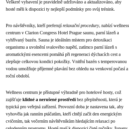
Veškeré vybavení je pravidelně udržováno a aktualizováno, aby
hosté měli k dispozici ty nejlepší podmínky pro svůj trénink.
Pro návštěvníky, kteří preferují
relaxační procedury
, nabízí wellness
centrum v Clarion Congress Hotel Prague saunu, parní lázeň a
vyhřívaný bazén. Sauna je ideálním místem pro detoxikaci
organismu a uvolnění svalového napětí, zatímco parní lázeň s
aromatickými esencemi pomáhá při regeneraci dýchacích cest a
zlepšuje celkovou kondici pokožky. Vnitřní bazén s temperovanou
vodou umožňuje příjemné plavání bez ohledu na venkovní počasí a
roční období.
Wellness centrum je přístupné výhradně pro hotelové hosty, což
zajišťuje
klidné a nerušené prostředí
bez přeplněnosti, která je
typická pro veřejná zařízení. Provozní doba je nastavena tak, aby
vyhověla jak ranním ptáčatům, kteří chtějí začít den energickým
cvičením, tak večerním návštěvníkům hledajícím relaxaci po
celodenním programu. Hosté mají k dispozici čisté ručníky, župany