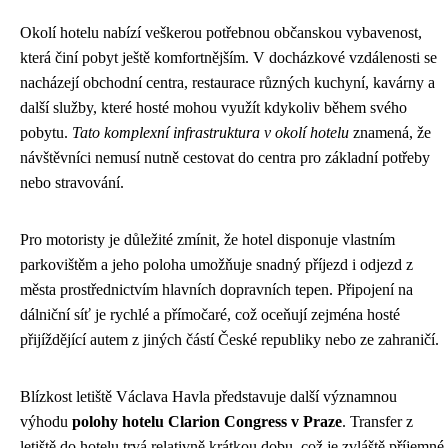
Okolí hotelu nabízí veškerou potřebnou občanskou vybavenost,
která činí pobyt ještě komfortnějším. V docházkové vzdálenosti se
nacházejí obchodní centra, restaurace různých kuchyní, kavárny a
další služby, které hosté mohou využít kdykoliv během svého
pobytu.
Tato komplexní infrastruktura v okolí hotelu
znamená, že
návštěvníci nemusí nutně cestovat do centra pro základní potřeby
nebo stravování.
Pro motoristy je důležité zmínit, že hotel disponuje vlastním
parkovištěm a jeho poloha umožňuje snadný příjezd i odjezd z
města prostřednictvím hlavních dopravních tepen. Připojení na
dálniční síť je rychlé a přímočaré, což oceňují zejména hosté
přijíždějící autem z jiných částí České republiky nebo ze zahraničí.
Blízkost letiště Václava Havla představuje další významnou
výhodu
polohy hotelu Clarion Congress v Praze
. Transfer z
letiště do hotelu trvá relativně krátkou dobu, což je zvláště příjemné