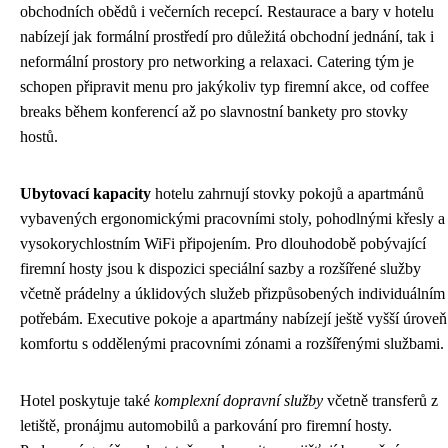
obchodních obědů i večerních recepcí. Restaurace a bary v hotelu
nabízejí jak formální prostředí pro důležitá obchodní jednání, tak i
neformální prostory pro networking a relaxaci. Catering tým je
schopen připravit menu pro jakýkoliv typ firemní akce, od coffee
breaks během konferencí až po slavnostní bankety pro stovky
hostů.
Ubytovací kapacity
hotelu zahrnují stovky pokojů a apartmánů
vybavených ergonomickými pracovními stoly, pohodlnými křesly a
vysokorychlostním WiFi připojením. Pro dlouhodobě pobývající
firemní hosty jsou k dispozici speciální sazby a rozšířené služby
včetně prádelny a úklidových služeb přizpůsobených individuálním
potřebám. Executive pokoje a apartmány nabízejí ještě vyšší úroveň
komfortu s oddělenými pracovními zónami a rozšířenými službami.
Hotel poskytuje také
komplexní dopravní služby
včetně transferů z
letiště, pronájmu automobilů a parkování pro firemní hosty.