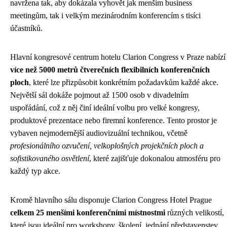
navržena tak, aby dokázala vyhovět jak menším business
meetingům, tak i velkým mezinárodním konferencím s tisíci
účastníků.
Hlavní kongresové centrum hotelu Clarion Congress v Praze nabízí
více než 5000 metrů čtverečních flexibilních konferenčních
ploch
, které lze přizpůsobit konkrétním požadavkům každé akce.
Největší sál dokáže pojmout až 1500 osob v divadelním
uspořádání, což z něj činí ideální volbu pro velké kongresy,
produktové prezentace nebo firemní konference. Tento prostor je
vybaven nejmodernější audiovizuální technikou, včetně
profesionálního ozvučení, velkoplošných projekčních ploch a
sofistikovaného osvětlení
, které zajišťuje dokonalou atmosféru pro
každý typ akce.
Kromě hlavního sálu disponuje Clarion Congress Hotel Prague
celkem 25 menšími konferenčními místnostmi
různých velikostí,
které jsou ideální pro workshopy, školení, jednání představenstev