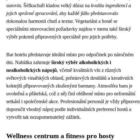
surovin. Šéfkuchaři kladou velký důraz na
kvalitu ingrediencí a
jejich správné zpracování
, aby každé jídlo představovalo
dokonalou harmonii chutí a textur. Vegetariáni a hosté se
speciálními stravovacími požadavky najdou v menu také široký
výběr pokrmů připravených speciálně pro jejich potřeby.
Bar hotelu představuje ideální místo pro odpočinek po náročném
dni. Nabídka zahrnuje
široký výběr alkoholických i
nealkoholických nápojů
, včetně kvalitních vín z různých
světových vinařských oblastí, prémiových destilátů a kreativních
koktejlů připravovaných zkušenými barmany. Atmosféra baru je
uvolněná a přátelská, což z něj činí oblíbené místo pro neformální
setkání i společenské akce. Profesionální personál je vždy připraven
doporučit vhodný nápoj podle individuálních preferencí hostů a
vytvořit tak nezapomenutelný zážitek.
Wellness centrum a fitness pro hosty