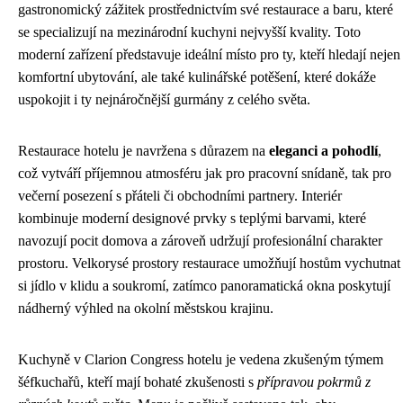
gastronomický zážitek prostřednictvím své restaurace a baru, které
se specializují na mezinárodní kuchyni nejvyšší kvality. Toto
moderní zařízení představuje ideální místo pro ty, kteří hledají nejen
komfortní ubytování, ale také kulinářské potěšení, které dokáže
uspokojit i ty nejnáročnější gurmány z celého světa.
Restaurace hotelu je navržena s důrazem na
eleganci a pohodlí
,
což vytváří příjemnou atmosféru jak pro pracovní snídaně, tak pro
večerní posezení s přáteli či obchodními partnery. Interiér
kombinuje moderní designové prvky s teplými barvami, které
navozují pocit domova a zároveň udržují profesionální charakter
prostoru. Velkorysé prostory restaurace umožňují hostům vychutnat
si jídlo v klidu a soukromí, zatímco panoramatická okna poskytují
nádherný výhled na okolní městskou krajinu.
Kuchyně v Clarion Congress hotelu je vedena zkušeným týmem
šéfkuchařů, kteří mají bohaté zkušenosti s
přípravou pokrmů z