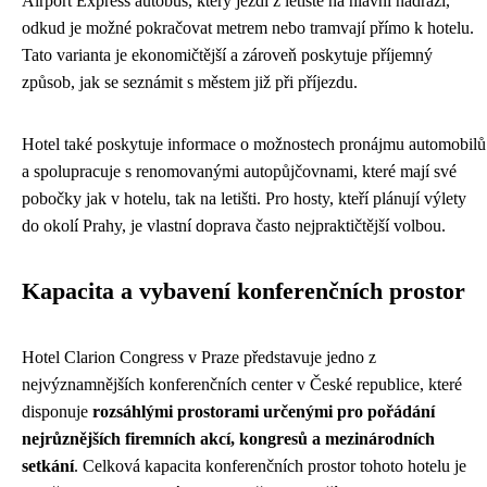
Airport Express autobus, který jezdí z letiště na hlavní nádraží,
odkud je možné pokračovat metrem nebo tramvají přímo k hotelu.
Tato varianta je ekonomičtější a zároveň poskytuje příjemný
způsob, jak se seznámit s městem již při příjezdu.
Hotel také poskytuje informace o možnostech pronájmu automobilů
a spolupracuje s renomovanými autopůjčovnami, které mají své
pobočky jak v hotelu, tak na letišti. Pro hosty, kteří plánují výlety
do okolí Prahy, je vlastní doprava často nejpraktičtější volbou.
Kapacita a vybavení konferenčních prostor
Hotel Clarion Congress v Praze představuje jedno z
nejvýznamnějších konferenčních center v České republice, které
disponuje
rozsáhlými prostorami určenými pro pořádání
nejrůznějších firemních akcí, kongresů a mezinárodních
setkání
. Celková kapacita konferenčních prostor tohoto hotelu je