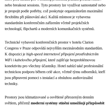
nebo breakout sessions. Tyto prostory lze využívat samostatně nebo
je propojit podle potřeby, což poskytuje organizátorům maximální
flexibilitu při plánování akcí. Každá místnost je vybavena
standardním konferenčním zařízením včetně projekčních
technologií, flipchartů a moderních komunikačních systémů.
Technické vybavení konferenčních prostor v hotelu Clarion
Congress v Praze odpovídá nejvyšším mezinárodním standardům.
K dispozici je
high-speed internetové připojení prostřednictvím
WiFi i kabelového připojení
, které zajišťuje bezproblémovou
konektivitu pro všechny účastníky. Hotel nabízí také profesionální
technickou podporu během celé akce, včetně týmu odborníků, kteří
jsou připraveni pomoci s instalací a obsluhou audiovizuální
techniky.
Prostory jsou klimatizované a osvětlené přirozeným denním
světlem, přičemž
moderní systémy stínění umožňují přizpůsobit