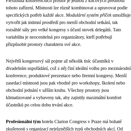
Flexibilita konferenčních prostor je jednou z klíčových předností
tohoto zařízení. Místnosti lze různě kombinovat a upravovat podle
specifických potřeb každé akce.
Modulární systém příček
umožňuje
vytvořit jak intimní prostředí pro menší obchodní setkání, tak
rozsáhlé sály pro velké kongresy s účastí stovek delegátů. Tato
variabilita je neocenitelná pro organizátory, kteří potřebují
přizpůsobit prostory charakteru své akce.
Největší kongresový sál pojme až několik tisíc účastníků v
divadelním uspořádání, což z něj činí ideální volbu pro mezinárodní
konference, produktové prezentace nebo firemní kongresy. Menší
zasedací místnosti jsou pak vhodné pro workshopy, školení nebo
obchodní jednání v užším kruhu. Všechny prostory jsou
klimatizované a vybaveny tak, aby zajistily maximální komfort
účastníků po celou dobu trvání akce.
Profesionální tým
hotelu Clarion Congress v Praze má bohaté
zkušenosti s organizací nejrůznějších typů obchodních akcí. Od