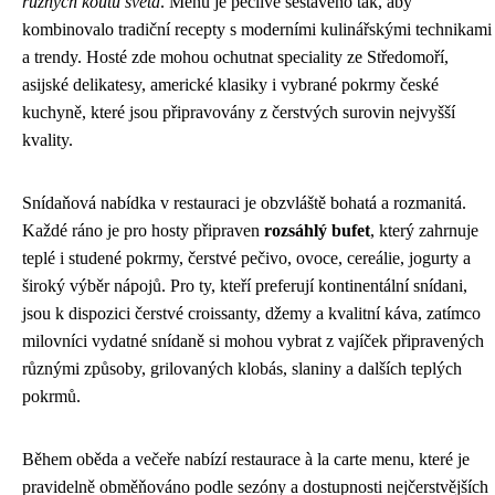
různých koutů světa
. Menu je pečlivě sestaveno tak, aby
kombinovalo tradiční recepty s moderními kulinářskými technikami
a trendy. Hosté zde mohou ochutnat speciality ze Středomoří,
asijské delikatesy, americké klasiky i vybrané pokrmy české
kuchyně, které jsou připravovány z čerstvých surovin nejvyšší
kvality.
Snídaňová nabídka v restauraci je obzvláště bohatá a rozmanitá.
Každé ráno je pro hosty připraven
rozsáhlý bufet
, který zahrnuje
teplé i studené pokrmy, čerstvé pečivo, ovoce, cereálie, jogurty a
široký výběr nápojů. Pro ty, kteří preferují kontinentální snídani,
jsou k dispozici čerstvé croissanty, džemy a kvalitní káva, zatímco
milovníci vydatné snídaně si mohou vybrat z vajíček připravených
různými způsoby, grilovaných klobás, slaniny a dalších teplých
pokrmů.
Během oběda a večeře nabízí restaurace à la carte menu, které je
pravidelně obměňováno podle sezóny a dostupnosti nejčerstvějších