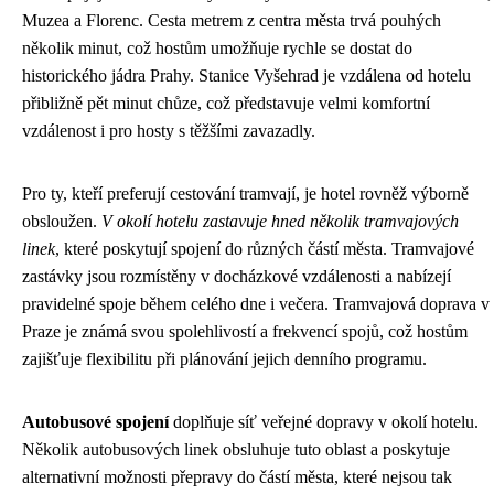
Muzea a Florenc. Cesta metrem z centra města trvá pouhých
několik minut, což hostům umožňuje rychle se dostat do
historického jádra Prahy. Stanice Vyšehrad je vzdálena od hotelu
přibližně pět minut chůze, což představuje velmi komfortní
vzdálenost i pro hosty s těžšími zavazadly.
Pro ty, kteří preferují cestování tramvají, je hotel rovněž výborně
obsloužen.
V okolí hotelu zastavuje hned několik tramvajových
linek
, které poskytují spojení do různých částí města. Tramvajové
zastávky jsou rozmístěny v docházkové vzdálenosti a nabízejí
pravidelné spoje během celého dne i večera. Tramvajová doprava v
Praze je známá svou spolehlivostí a frekvencí spojů, což hostům
zajišťuje flexibilitu při plánování jejich denního programu.
Autobusové spojení
doplňuje síť veřejné dopravy v okolí hotelu.
Několik autobusových linek obsluhuje tuto oblast a poskytuje
alternativní možnosti přepravy do částí města, které nejsou tak