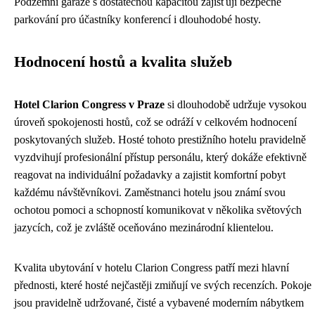
Podzemní garáže s dostatečnou kapacitou zajišťují bezpečné
parkování pro účastníky konferencí i dlouhodobé hosty.
Hodnocení hostů a kvalita služeb
Hotel Clarion Congress v Praze
si dlouhodobě udržuje vysokou
úroveň spokojenosti hostů, což se odráží v celkovém hodnocení
poskytovaných služeb. Hosté tohoto prestižního hotelu pravidelně
vyzdvihují profesionální přístup personálu, který dokáže efektivně
reagovat na individuální požadavky a zajistit komfortní pobyt
každému návštěvníkovi. Zaměstnanci hotelu jsou známí svou
ochotou pomoci a schopností komunikovat v několika světových
jazycích, což je zvláště oceňováno mezinárodní klientelou.
Kvalita ubytování v hotelu Clarion Congress patří mezi hlavní
přednosti, které hosté nejčastěji zmiňují ve svých recenzích. Pokoje
jsou pravidelně udržované, čisté a vybavené moderním nábytkem