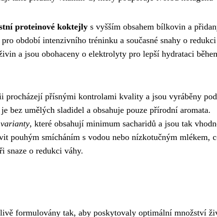
tní proteinové koktejly
s vyšším obsahem bílkovin a přida
pro období intenzivního tréninku a současné snahy o redukci
ivin a jsou obohaceny o elektrolyty pro lepší hydrataci běhe
 procházejí přísnými kontrolami kvality a jsou vyráběny pod
 je bez umělých sladidel a obsahuje pouze přírodní aromata.
 varianty
, které obsahují minimum sacharidů a jsou tak vhodn
ipravit pouhým smícháním s vodou nebo nízkotučným mlékem, c
ři snaze o redukci váhy.
livě formulovány tak, aby poskytovaly optimální množství živ