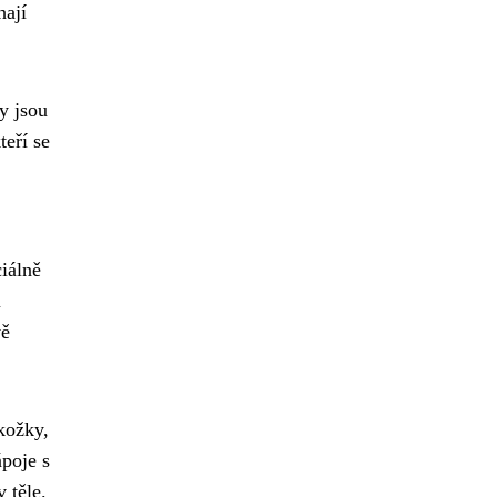
hají
y jsou
teří se
ciálně
u
vě
kožky,
poje s
 těle.