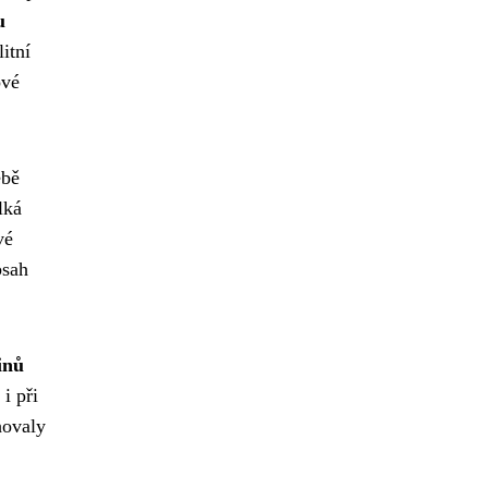
u
itní
ové
ebě
lká
vé
bsah
inů
 i při
hovaly