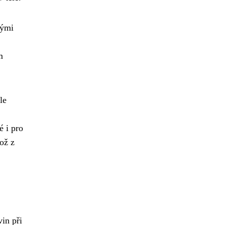
nými
m
le
é i pro
ož z
in při