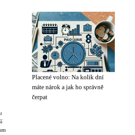
Placené volno: Na kolik dní
máte nárok a jak ho správně
čerpat
u
ší
mum