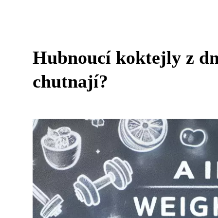
Hubnoucí koktejly z d
chutnají?