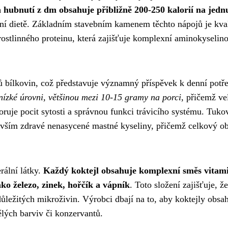
 hubnutí z dm obsahuje přibližně 200-250 kalorií na jedn
ukční dietě. Základním stavebním kamenem těchto nápojů je kval
 rostlinného proteinu, která zajišťuje komplexní aminokyselin
ů bílkovin, což představuje významný příspěvek k denní potř
ízké úrovni, většinou mezi 10-15 gramy na porci
, přičemž ve
oruje pocit sytosti a správnou funkci trávicího systému. Tuko
devším zdravé nenasycené mastné kyseliny, přičemž celkový o
rální látky.
Každý koktejl obsahuje komplexní směs vitam
ko železo, zinek, hořčík a vápník
. Toto složení zajišťuje, že
ůležitých mikroživin. Výrobci dbají na to, aby koktejly obsa
lých barviv či konzervantů.