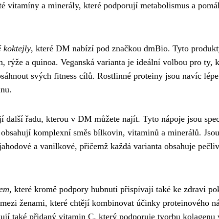
ité vitamíny a minerály, které podporují metabolismus a pomá
 koktejly
, které DM nabízí pod značkou dmBio. Tyto produkt
, rýže a quinoa. Veganská varianta je ideální volbou pro ty, k
sáhnout svých fitness cílů. Rostlinné proteiny jsou navíc lépe
inu.
í další řadu, kterou v DM můžete najít. Tyto nápoje jsou spe
obsahují komplexní směs bílkovin, vitaminů a minerálů. Jso
 jahodové a vanilkové, přičemž každá varianta obsahuje pečli
nem
, které kromě podpory hubnutí přispívají také ke zdraví po
 mezi ženami, které chtějí kombinovat účinky proteinového ná
ují také přidaný vitamin C, který podporuje tvorbu kolagenu v