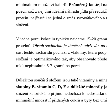
minimálním množství kalorií.
Průměrný koktejl na
porci
, což z něj činí ideální náhradu jídla při red
protein, nejčastěji se jedná o směs syrovátkového a
složení.
V jedné porci koktejlu typicky najdeme 15-20 gram
proteinů.
Obsah sacharidů je záměrně udržován na n
část těchto sacharidů pochází z vlákniny, která podp
složení je optimalizováno tak, aby obsahovalo pře
tuků nepřesahuje 5-7 gramů na porci.
Důležitou součástí složení jsou také vitamíny a mine
skupiny B, vitamin C, D, E a důležité minerály ja
snížení kalorického příjmu nedochází k nedostatku d
minimální množství přidaných cukrů a byly bez umě