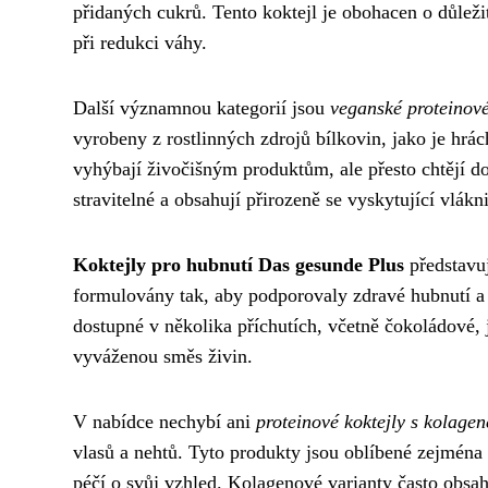
přidaných cukrů. Tento koktejl je obohacen o důlež
při redukci váhy.
Další významnou kategorií jsou
veganské proteinové
vyrobeny z rostlinných zdrojů bílkovin, jako je hrách
vyhýbají živočišným produktům, ale přesto chtějí do
stravitelné a obsahují přirozeně se vyskytující vlákn
Koktejly pro hubnutí Das gesunde Plus
představuj
formulovány tak, aby podporovaly zdravé hubnutí a 
dostupné v několika příchutích, včetně čokoládové,
vyváženou směs živin.
V nabídce nechybí ani
proteinové koktejly s kolage
vlasů a nehtů. Tyto produkty jsou oblíbené zejména
péčí o svůj vzhled. Kolagenové varianty často obsah