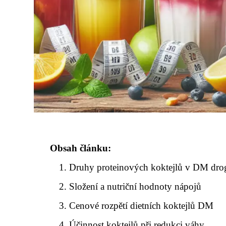
Obsah článku:
Druhy proteinových koktejlů v DM drog
Složení a nutriční hodnoty nápojů
Cenové rozpětí dietních koktejlů DM
Účinnost koktejlů při redukci váhy