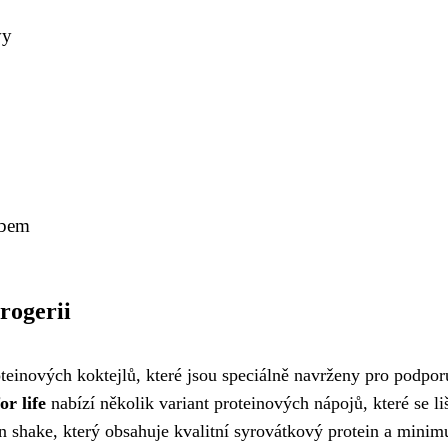
vy
ybem
rogerii
teinových koktejlů, které jsou speciálně navrženy pro podpor
or life
nabízí několik variant proteinových nápojů, které se li
in shake, který obsahuje kvalitní syrovátkový protein a mini