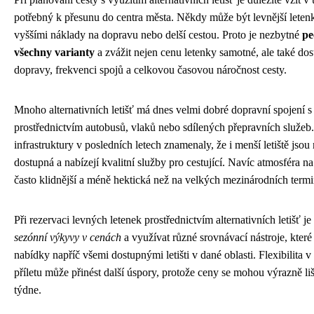
potřebný k přesunu do centra města. Někdy může být levnější let
vyššími náklady na dopravu nebo delší cestou. Proto je nezbytné
pe
všechny varianty
a zvážit nejen cenu letenky samotné, ale také dos
dopravy, frekvenci spojů a celkovou časovou náročnost cesty.
Mnoho alternativních letišť má dnes velmi dobré dopravní spojení 
prostřednictvím autobusů, vlaků nebo sdílených přepravních služeb.
infrastruktury v posledních letech znamenaly, že i menší letiště jso
dostupná a nabízejí kvalitní služby pro cestující. Navíc atmosféra na 
často klidnější a méně hektická než na velkých mezinárodních termi
Při rezervaci levných letenek prostřednictvím alternativních letišť j
sezónní výkyvy v cenách
a využívat různé srovnávací nástroje, kter
nabídky napříč všemi dostupnými letišti v dané oblasti. Flexibilita 
příletu může přinést další úspory, protože ceny se mohou výrazně liš
týdne.