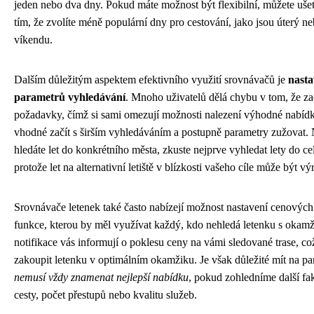
jeden nebo dva dny. Pokud máte možnost být flexibilní, můžete ušet
tím, že zvolíte méně populární dny pro cestování, jako jsou úterý ne
víkendu.
Dalším důležitým aspektem efektivního využití srovnávačů je
nasta
parametrů vyhledávání
. Mnoho uživatelů dělá chybu v tom, že zada
požadavky, čímž si sami omezují možnosti nalezení výhodné nabídk
vhodné začít s širším vyhledáváním a postupně parametry zužovat.
hledáte let do konkrétního města, zkuste nejprve vyhledat lety do ce
protože let na alternativní letiště v blízkosti vašeho cíle může být vý
Srovnávače letenek také často nabízejí možnost nastavení cenových
funkce, kterou by měl využívat každý, kdo nehledá letenku s okam
notifikace vás informují o poklesu ceny na vámi sledované trase, 
zakoupit letenku v optimálním okamžiku. Je však důležité mít na pa
nemusí vždy znamenat nejlepší nabídku
, pokud zohledníme další fa
cesty, počet přestupů nebo kvalitu služeb.