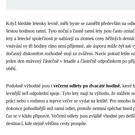
Když hledáte letenky levně, měli byste se zaměřit především na odl
šestou hodinou ranní. Tyto noční a časně ranní lety jsou často ozna
lety a letecké společnosti je nabízejí za zlomek ceny běžných denní
vstávání ve tři hodiny ráno není příjemné, ale
úspora může být tak 
dočasný diskomfort rozhodně stojí za zvážení. Navíc pokud letíte n
jeden den strávený částečně v letadle a částečně odpočinkem po pří
obětí.
Podobně výhodné jsou i
večerní odlety po dvacáté hodině
, které 
levnější než odpolední spoje. Tyto lety mají tu výhodu, že můžete n
práci nebo s rodinou a teprve večer se vydat na letiště. Pro mnoho lid
dokonce pohodlnější než ranní odlet, protože nemusí spěchat hned 
čas se v klidu připravit. Večerní odlety jsou zvláště vhodné pro delš
destinací, kde stejně většinu cesty prospíte.