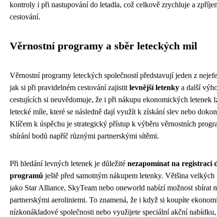
kontroly i při nastupování do letadla, což celkově zrychluje a zpříj
cestování.
Věrnostní programy a sběr leteckých mil
Věrnostní programy leteckých společností představují jeden z nejef
jak si při pravidelném cestování zajistit
levnější letenky
a další vý
cestujících si neuvědomuje, že i při nákupu ekonomických letenek l
letecké míle, které se následně dají využít k získání slev nebo doko
Klíčem k úspěchu je strategický přístup k výběru věrnostních prog
sbírání bodů napříč různými partnerskými sítěmi.
Při hledání levných letenek je důležité
nezapomínat na registraci 
programů
ještě před samotným nákupem letenky. Většina velkých l
jako Star Alliance, SkyTeam nebo oneworld nabízí možnost sbírat míl
partnerskými aeroliniemi. To znamená, že i když si koupíte ekonom
nízkonákladové společnosti nebo využijete speciální akční nabídku,