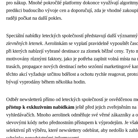
pro nákup. Mnohé pokročilé platformy dokonce využívají algoritmy
predikci budoucího vývoje cen a doporučují, zda je vhodné zakoupi
raději počkat na další pokles.
Speciální nabídky leteckých společností představují další významn
zlevněných letenek
. Aerolinkám se vyplatí pravidelně vypouštět ča
při kterých nabízejí vybrané destinace za zlomek běžné ceny. Tyto
motivovány různými faktory, jako je potřeba zaplnit volná místa na
trasách, propagace nových destinací nebo sezónní marketingové k
těchto akcí vyžaduje určitou bdělost a ochotu rychle reagovat, proto
bývají vyprodány během několika hodin.
Odběr newsletterů přímo od leteckých společností je osvědčenou m
přístup k exkluzivním nabídkám
ještě před jejich zveřejněním n
vyhledávačích. Mnoho aerolinek odměňuje své věrné zákazníky a od
slevovými kódy nebo přednostním přístupem k výprodejům. Je však 
selektivní při výběru, které newslettery odebírat, aby nedošlo k zah
schránky nepodstatnými informacemi.