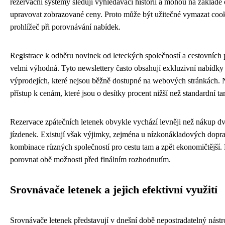
rezervační systémy sledují vyhledávací historii a mohou na základ
upravovat zobrazované ceny. Proto může být užitečné vymazat cook
prohlížeč při porovnávání nabídek.
Registrace k odběru novinek od leteckých společností a cestovních 
velmi výhodná. Tyto newslettery často obsahují exkluzivní nabídky 
výprodejích, které nejsou běžně dostupné na webových stránkách. 
přístup k cenám, které jsou o desítky procent nižší než standardní tar
Rezervace zpátečních letenek obvykle vychází levněji než nákup 
jízdenek. Existují však výjimky, zejména u nízkonákladových dopr
kombinace různých společností pro cestu tam a zpět ekonomičtější. 
porovnat obě možnosti před finálním rozhodnutím.
Srovnávače letenek a jejich efektivní využití
Srovnávače letenek představují v dnešní době nepostradatelný nástr