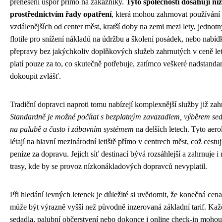
přenesení úspor přímo na zákazníky.
Tyto společnosti dosahují ní
prostřednictvím řady opatření
, která mohou zahrnovat používání 
vzdálenějších od center měst, kratší doby na zemi mezi lety, jednotn
flotile pro snížení nákladů na údržbu a školení posádek, nebo nabí
přepravy bez jakýchkoliv doplňkových služeb zahrnutých v ceně let
platí pouze za to, co skutečně potřebuje, zatímco veškeré nadstanda
dokoupit zvlášť.
Tradiční dopravci naproti tomu nabízejí komplexnější služby již zah
Standardně je možné počítat s bezplatným zavazadlem, výběrem se
na palubě a často i zábavním systémem
na delších letech. Tyto aero
létají na hlavní mezinárodní letiště přímo v centrech měst, což cestuj
peníze za dopravu. Jejich síť destinací bývá rozsáhlejší a zahrnuje 
trasy, kde by se provoz nízkonákladových dopravců nevyplatil.
Při hledání levných letenek je důležité si uvědomit, že konečná cena
může být výrazně vyšší než původně inzerovaná základní tarif. Kaž
sedadla, palubní občerstvení nebo dokonce i online check-in mohou