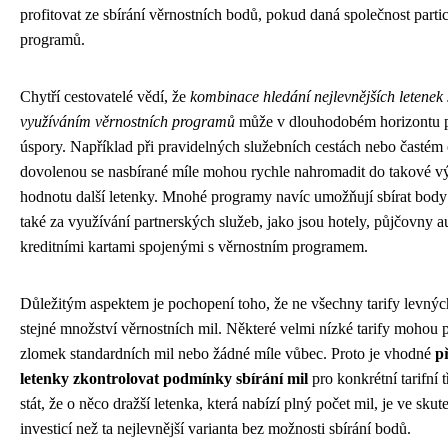
profitovat ze sbírání věrnostních bodů, pokud daná společnost parti
programů.
Chytří cestovatelé vědí, že
kombinace hledání nejlevnějších letenek 
využíváním věrnostních programů
může v dlouhodobém horizontu 
úspory. Například při pravidelných služebních cestách nebo častém 
dovolenou se nasbírané míle mohou rychle nahromadit do takové výš
hodnotu další letenky. Mnohé programy navíc umožňují sbírat body n
také za využívání partnerských služeb, jako jsou hotely, půjčovny a
kreditními kartami spojenými s věrnostním programem.
Důležitým aspektem je pochopení toho, že ne všechny tarify levných
stejné množství věrnostních mil. Některé velmi nízké tarify mohou
zlomek standardních mil nebo žádné míle vůbec. Proto je vhodné
p
letenky zkontrolovat podmínky sbírání mil
pro konkrétní tarifní 
stát, že o něco dražší letenka, která nabízí plný počet mil, je ve sku
investicí než ta nejlevnější varianta bez možnosti sbírání bodů.