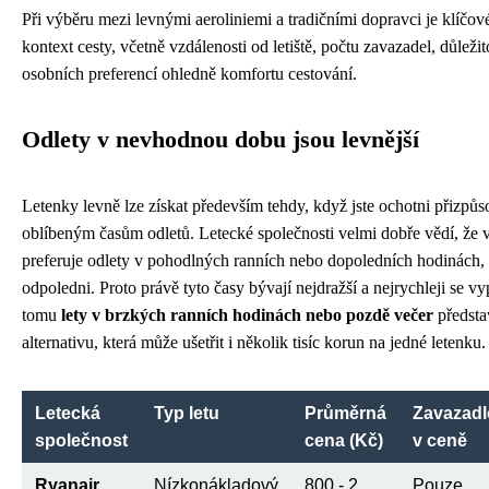
Při výběru mezi levnými aeroliniemi a tradičními dopravci je klíčov
kontext cesty, včetně vzdálenosti od letiště, počtu zavazadel, důležitos
osobních preferencí ohledně komfortu cestování.
Odlety v nevhodnou dobu jsou levnější
Letenky levně lze získat především tehdy, když jste ochotni přizpůs
oblíbeným časům odletů. Letecké společnosti velmi dobře vědí, že vě
preferuje odlety v pohodlných ranních nebo dopoledních hodinách,
odpoledni. Proto právě tyto časy bývají nejdražší a nejrychleji se v
tomu
lety v brzkých ranních hodinách nebo pozdě večer
předsta
alternativu, která může ušetřit i několik tisíc korun na jedné letenku.
Letecká
Typ letu
Průměrná
Zavazadl
společnost
cena (Kč)
v ceně
Ryanair
Nízkonákladový
800 - 2
Pouze