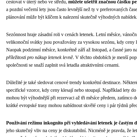
cestovat v úterý nebo ve středu,
můžete ušetřit značnou částku p
a pozdní večerní lety jsou často levnější než ty v preferovaných časec
plánování může být klíčem k nalezení skutečně výhodných nabídek
Sezónnost hraje zásadní roli v cenách letenek. Letní měsíce, vánočn
velikonoční svátky jsou považovány za vysokou sezónu, kdy ceny l
Naopak podzimní měsíce, konkrétně září až listopad, a časné jaro na
příležitosti pro nákup letenek levně
. V těchto obdobích je menší pop
společnosti se snaží zaplnit svá letadla atraktivními cenami.
Důležité je také sledovat cenové trendy konkrétní destinace. Některé
specifické vzorce, kdy ceny klesají nebo stoupají. Například lety do
mohou být výhodnější při rezervaci až tři měsíce předem, zatímco d
krátké evropské trasy mohou nabídnout skvělé ceny i pár týdnů pře
Používání režimu inkognito při vyhledávání letenek je častým
jeho skutečný vliv na ceny je diskutabilní. Nicméně je pravda, že le