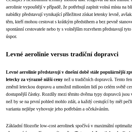
aerolinie vypouštějí v případě, že potřebují zaplnit volná místa na bl
nabídky představují vynikající příležitost získat letenky levně, avš
těm, kteří mohou cestovat s krátkým předstihem a bez pevně stanov
spontánní cestovatele nebo ty s volnějším rozvrhem představují tyto
úspor.
Levné aerolinie versus tradiční dopravci
Levné aerolinie představují v dnešní době stále populárnější zp
letecky za výrazně nižší ceny
než u tradičních dopravců. Tento f
změnil leteckou dopravu a umožnil milionům lidí po celém světě cest
dostupnější částky. Rozdíly mezi těmito dvěma typy dopravců jsou
než by se na první pohled mohlo zdát, a každý cestující by měl pečli
varianta nejlépe vyhovuje jeho potřebám a očekáváním.
Základní filozofie low-cost aerolinek spočívá v maximální optimaliz