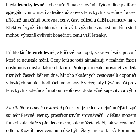
hledá
letenky levně
a chce ušetřit na cestování. Tyto online platfor
agregátory informací z desítek až stovek leteckých společností a ces
přičemž umožňují porovnat ceny, časy odletů a další parametry na j
Efektivní využití těchto nástrojů však vyžaduje znalost určitých strat
mohou výrazně ovlivnit konečnou cenu vaší letenky.
Při hledání
letenek levně
je klíčové pochopit, že srovnávače pracuj
která se neustále mění. Ceny letů se totiž aktualizují v reálném čase
dostupnosti míst a dalších faktorů. Proto je důležité provádět vyhl
různých časech během dne. Mnoho zkušených cestovatelů doporuču
v brzkých ranních hodinách nebo pozdě večer, kdy bývá menší pro
leteckých společností mohou uvolňovat dodatečné kapacity za výho
Flexibilita v datech cestování
představuje jeden z nejúčinnějších způ
skutečně levné letenky prostřednictvím srovnávačů. Většina modern
funkci kalendáře s přehledem cen, kde můžete vidět, jak se cena měn
odletu. Rozdíl mezi cenami může být někdy i několik tisíc korun p