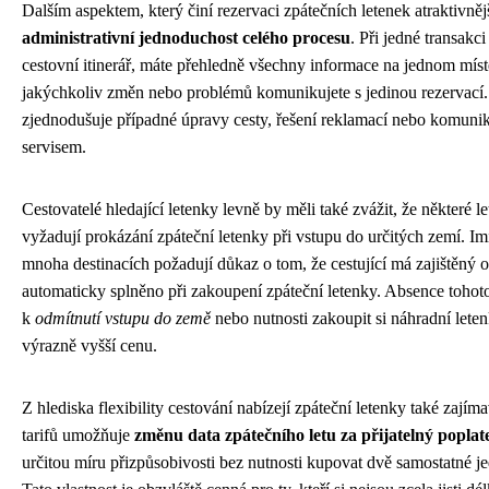
Dalším aspektem, který činí rezervaci zpátečních letenek atraktivnějš
administrativní jednoduchost celého procesu
. Při jedné transakc
cestovní itinerář, máte přehledně všechny informace na jednom míst
jakýchkoliv změn nebo problémů komunikujete s jedinou rezervací
zjednodušuje případné úpravy cesty, řešení reklamací nebo komuni
servisem.
Cestovatelé hledající letenky levně by měli také zvážit, že některé l
vyžadují prokázání zpáteční letenky při vstupu do určitých zemí. Im
mnoha destinacích požadují důkaz o tom, že cestující má zajištěný od
automaticky splněno při zakoupení zpáteční letenky. Absence tohot
k
odmítnutí vstupu do země
nebo nutnosti zakoupit si náhradní letenk
výrazně vyšší cenu.
Z hlediska flexibility cestování nabízejí zpáteční letenky také zaj
tarifů umožňuje
změnu data zpátečního letu za přijatelný poplat
určitou míru přizpůsobivosti bez nutnosti kupovat dvě samostatné j