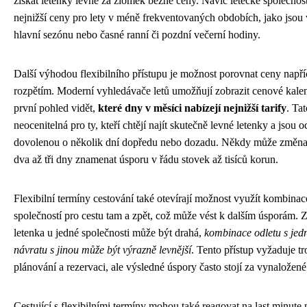
získat letenky levně za zlomek běžné ceny. Navíc letecké společnost
nejnižší ceny pro lety v méně frekventovaných obdobích, jako jso
hlavní sezónu nebo časné ranní či pozdní večerní hodiny.
Další výhodou flexibilního přístupu je možnost porovnat ceny např
rozpětím. Moderní vyhledávače letů umožňují zobrazit cenové kalen
první pohled vidět,
které dny v měsíci nabízejí nejnižší tarify
. Ta
neocenitelná pro ty, kteří chtějí najít skutečně levné letenky a jsou
dovolenou o několik dní dopředu nebo dozadu. Někdy může změna 
dva až tři dny znamenat úsporu v řádu stovek až tisíců korun.
Flexibilní termíny cestování také otevírají možnost využít kombina
společností pro cestu tam a zpět, což může vést k dalším úsporám. 
letenka u jedné společnosti může být drahá,
kombinace odletu s jed
návratu s jinou může být výrazně levnější
. Tento přístup vyžaduje tr
plánování a rezervaci, ale výsledné úspory často stojí za vynaložené 
Cestující s flexibilními termíny mohou také reagovat na last minute 