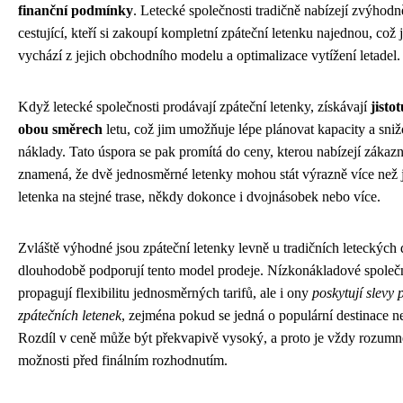
finanční podmínky
. Letecké společnosti tradičně nabízejí zvýhod
cestující, kteří si zakoupí kompletní zpáteční letenku najednou, což je
vychází z jejich obchodního modelu a optimalizace vytížení letadel.
Když letecké společnosti prodávají zpáteční letenky, získávají
jisto
obou směrech
letu, což jim umožňuje lépe plánovat kapacity a sni
náklady. Tato úspora se pak promítá do ceny, kterou nabízejí zákaz
znamená, že dvě jednosměrné letenky mohou stát výrazně více než 
letenka na stejné trase, někdy dokonce i dvojnásobek nebo více.
Zvláště výhodné jsou zpáteční letenky levně u tradičních leteckých 
dlouhodobě podporují tento model prodeje. Nízkonákladové společno
propagují flexibilitu jednosměrných tarifů, ale i ony
poskytují slevy 
zpátečních letenek
, zejména pokud se jedná o populární destinace n
Rozdíl v ceně může být překvapivě vysoký, a proto je vždy rozumn
možnosti před finálním rozhodnutím.