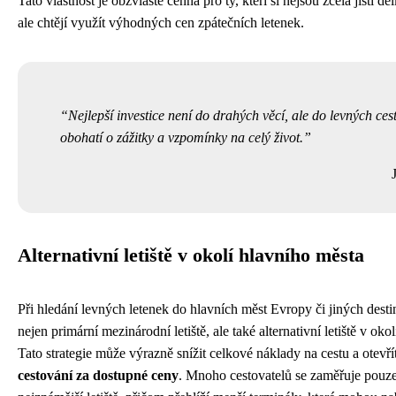
Tato vlastnost je obzvláště cenná pro ty, kteří si nejsou zcela jisti 
ale chtějí využít výhodných cen zpátečních letenek.
Nejlepší investice není do drahých věcí, ale do levných cest
obohatí o zážitky a vzpomínky na celý život.
Alternativní letiště v okolí hlavního města
Při hledání levných letenek do hlavních měst Evropy či jiných destin
nejen primární mezinárodní letiště, ale také alternativní letiště v oko
Tato strategie může výrazně snížit celkové náklady na cestu a otevř
cestování za dostupné ceny
. Mnoho cestovatelů se zaměřuje pouze 