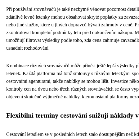
Při používání srovnávačů je také nezbytné věnovat pozornost detai
zdánlivě levné letenky mohou obsahovat skryté poplatky za zavazad
nebo jiné služby, které u jiných dopravců bývají zahrnuty v ceně. P
zkontrolovat kompletní podmínky letu před dokončením nákupu. 
umožňují filtrovat výsledky podle toho, zda cena zahrnuje zavazad
usnadnit rozhodování.
Kombinace různých srovnávačů může přinést ještě lepší výsledky př
letenek. Každá platforma má totiž smlouvy s různými leteckými spo
cestovními agenturami, takže nabídky se mohou lišit. Investice něko
kontroly cen na dvou nebo třech různých srovnávačích se často vypl
objevení skutečně výjimečné nabídky, kterou ostatní platformy nezo
Flexibilní termíny cestování snižují náklady 
Cestování letadlem se v posledních letech stalo dostupnějším než k