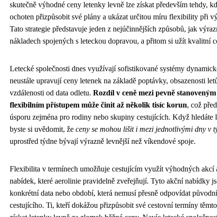
skutečně výhodné ceny letenky levně lze získat především tehdy, kdy
ochoten přizpůsobit své plány a ukázat určitou míru flexibility při v
Tato strategie představuje jeden z nejúčinnějších způsobů, jak výrazn
nákladech spojených s leteckou dopravou, a přitom si užít kvalitní c
Letecké společnosti dnes využívají sofistikované systémy dynamick
neustále upravují ceny letenek na základě poptávky, obsazenosti let
vzdálenosti od data odletu.
Rozdíl v ceně mezi pevně stanoveným
flexibilním přístupem může činit až několik tisíc korun
, což pře
úsporu zejména pro rodiny nebo skupiny cestujících. Když hledáte l
byste si uvědomit, že
ceny se mohou lišit i mezi jednotlivými dny v 
uprostřed týdne bývají výrazně levnější než víkendové spoje.
Flexibilita v termínech umožňuje cestujícím využít výhodných akcí 
nabídek, které aerolinie pravidelně zveřejňují. Tyto akční nabídky 
konkrétní data nebo období, která nemusí přesně odpovídat původ
cestujícího. Ti, kteří dokážou přizpůsobit své cestovní termíny tě