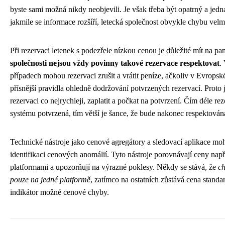
byste sami možná nikdy neobjevili. Je však třeba být opatrný a jedna
jakmile se informace rozšíří, letecká společnost obvykle chybu velm
Při rezervaci letenek s podezřele nízkou cenou je důležité mít na pa
společnosti nejsou vždy povinny takové rezervace respektovat
.
případech mohou rezervaci zrušit a vrátit peníze, ačkoliv v Evropské 
přísnější pravidla ohledně dodržování potvrzených rezervací. Proto
rezervaci co nejrychleji, zaplatit a počkat na potvrzení. Čím déle re
systému potvrzená, tím větší je šance, že bude nakonec respektován
Technické nástroje jako cenové agregátory a sledovací aplikace mo
identifikaci cenových anomálií. Tyto nástroje porovnávají ceny nap
platformami a upozorňují na výrazné poklesy. Někdy se stává, že
ch
pouze na jedné platformě
, zatímco na ostatních zůstává cena standar
indikátor možné cenové chyby.