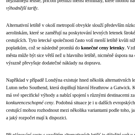
nejznámější letiště, přičom přehlíží menší terminály, které mohou n
výhodnější tarify
.
Alternativní letiště v okolí metropolí obvykle slouží především ní
aerolinkám, které se zaměřují na poskytování levných letenek širok
cestujících. Tyto letecké společnosti často volí menší letiště kvůli 
poplatkům, což se následně promítá do
konečné ceny letenky
. Vzd
města může být sice větší než u hlavního letiště, nicméně úspora na 
výrazně převyšuje dodatečné náklady na dopravu.
Například v případě Londýna existuje hned několik alternativních le
Luton nebo Southend, která doplňují hlavní Heathrow a Gatwick. Ka
má své specifické výhody a nabízí spojení s různými destinacemi z
konkurenceschopné ceny
. Podobná situace je i u dalších evropských
cestující mohou rozhodnout mezi několika variantami podle toho, ja
a jaký rozpočet mají k dispozici.
Při plánování cesty s využitím alternativních letišť je důležité vzít 