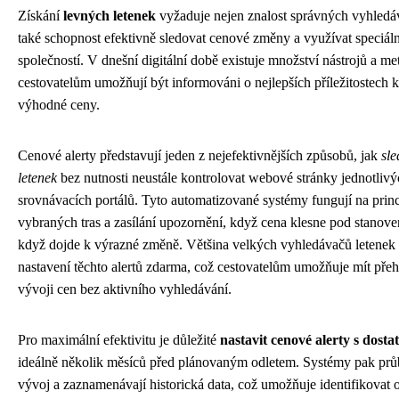
Získání
levných letenek
vyžaduje nejen znalost správných vyhledáva
také schopnost efektivně sledovat cenové změny a využívat speciál
společností. V dnešní digitální době existuje množství nástrojů a me
cestovatelům umožňují být informováni o nejlepších příležitostech 
výhodné ceny.
Cenové alerty představují jeden z nejefektivnějších způsobů, jak
sle
letenek
bez nutnosti neustále kontrolovat webové stránky jednotlivý
srovnávacích portálů. Tyto automatizované systémy fungují na prin
vybraných tras a zasílání upozornění, když cena klesne pod stanov
když dojde k výrazné změně. Většina velkých vyhledávačů letenek
nastavení těchto alertů zdarma, což cestovatelům umožňuje mít přeh
vývoji cen bez aktivního vyhledávání.
Pro maximální efektivitu je důležité
nastavit cenové alerty s dost
ideálně několik měsíců před plánovaným odletem. Systémy pak prů
vývoj a zaznamenávají historická data, což umožňuje identifikovat