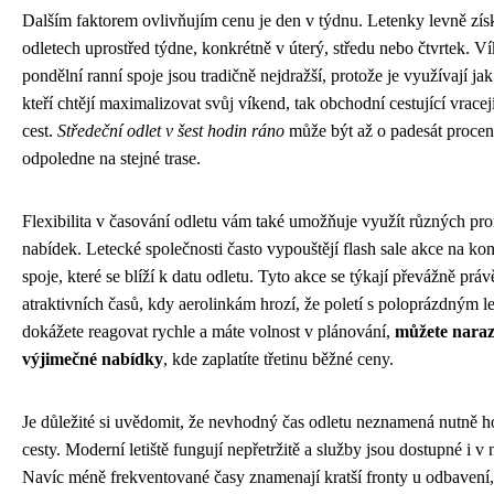
Dalším faktorem ovlivňujím cenu je den v týdnu. Letenky levně zís
odletech uprostřed týdne, konkrétně v úterý, středu nebo čtvrtek. V
pondělní ranní spoje jsou tradičně nejdražší, protože je využívají jak 
kteří chtějí maximalizovat svůj víkend, tak obchodní cestující vracej
cest.
Středeční odlet v šest hodin ráno
může být až o padesát procent
odpoledne na stejné trase.
Flexibilita v časování odletu vám také umožňuje využít různých pro
nabídek. Letecké společnosti často vypouštějí flash sale akce na ko
spoje, které se blíží k datu odletu. Tyto akce se týkají převážně prá
atraktivních časů, kdy aerolinkám hrozí, že poletí s poloprázdným 
dokážete reagovat rychle a máte volnost v plánování,
můžete naraz
výjimečné nabídky
, kde zaplatíte třetinu běžné ceny.
Je důležité si uvědomit, že nevhodný čas odletu neznamená nutně hor
cesty. Moderní letiště fungují nepřetržitě a služby jsou dostupné i v
Navíc méně frekventované časy znamenají kratší fronty u odbavení