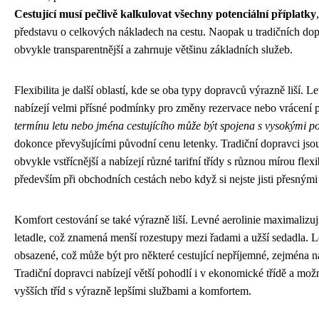
Cestující musí pečlivě kalkulovat všechny potenciální příplatky
představu o celkových nákladech na cestu. Naopak u tradičních dop
obvykle transparentnější a zahrnuje většinu základních služeb.
Flexibilita je další oblastí, kde se oba typy dopravců výrazně liší. L
nabízejí velmi přísné podmínky pro změny rezervace nebo vrácení 
termínu letu nebo jména cestujícího může být spojena s vysokými p
dokonce převyšujícími původní cenu letenky. Tradiční dopravci jso
obvykle vstřícnější a nabízejí různé tarifní třídy s různou mírou flexi
především při obchodních cestách nebo když si nejste jisti přesným
Komfort cestování se také výrazně liší. Levné aerolinie maximalizuj
letadle, což znamená menší rozestupy mezi řadami a užší sedadla. L
obsazené, což může být pro některé cestující nepříjemné, zejména na
Tradiční dopravci nabízejí větší pohodlí i v ekonomické třídě a mo
vyšších tříd s výrazně lepšími službami a komfortem.