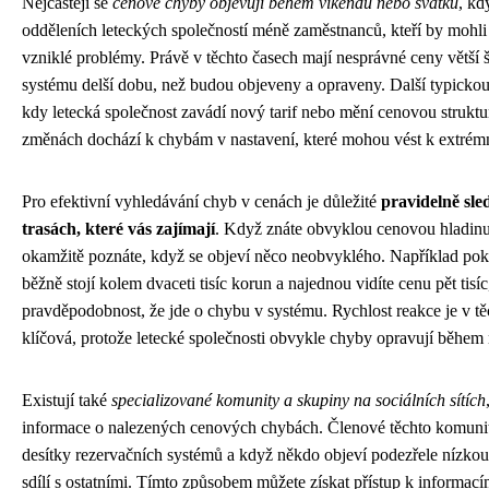
Nejčastěji se
cenové chyby objevují během víkendů nebo svátků
, kd
odděleních leteckých společností méně zaměstnanců, kteří by mohli
vzniklé problémy. Právě v těchto časech mají nesprávné ceny větší š
systému delší dobu, než budou objeveny a opraveny. Další typickou
kdy letecká společnost zavádí nový tarif nebo mění cenovou struktur
změnách dochází k chybám v nastavení, které mohou vést k extré
Pro efektivní vyhledávání chyb v cenách je důležité
pravidelně sle
trasách, které vás zajímají
. Když znáte obvyklou cenovou hladinu 
okamžitě poznáte, když se objeví něco neobvyklého. Například po
běžně stojí kolem dvaceti tisíc korun a najednou vidíte cenu pět tisíc
pravděpodobnost, že jde o chybu v systému. Rychlost reakce je v t
klíčová, protože letecké společnosti obvykle chyby opravují během 
Existují také
specializované komunity a skupiny na sociálních sítích
informace o nalezených cenových chybách. Členové těchto komunit
desítky rezervačních systémů a když někdo objeví podezřele nízkou
sdílí s ostatními. Tímto způsobem můžete získat přístup k informac