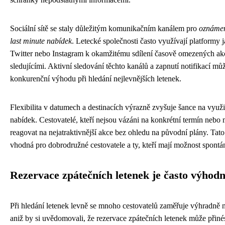
Sociální sítě se staly důležitým komunikačním kanálem pro
oznámen
last minute nabídek
. Letecké společnosti často využívají platformy
Twitter nebo Instagram k okamžitému sdílení časově omezených ak
sledujícími. Aktivní sledování těchto kanálů a zapnutí notifikací m
konkurenční výhodu při hledání nejlevnějších letenek.
Flexibilita v datumech a destinacích výrazně zvyšuje šance na využi
nabídek. Cestovatelé, kteří nejsou vázáni na konkrétní termín nebo
reagovat na nejatraktivnější akce bez ohledu na původní plány. Tato 
vhodná pro dobrodružné cestovatele a ty, kteří mají možnost spontá
Rezervace zpátečních letenek je často výhodn
Při hledání letenek levně se mnoho cestovatelů zaměřuje výhradně n
aniž by si uvědomovali, že rezervace zpátečních letenek může přiné