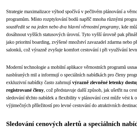
Strategie maximalizace výhod spočívá v pečlivém plánování a věrn
programům. Místo rozptylování bodů napříč mnoha různými program
soustředit se na jeden nebo dva hlavní věrnostní programy
, kde můž
dosáhnout vyšších statusových úrovní. Tyto vyšší úrovně pak přináše
jako prioritní boarding, zvýšené množství zavazadel zdarma nebo pří
salonků, což výrazně zvyšuje komfort cestování i při využívání levn
Moderní technologie a mobilní aplikace věrnostních programů usna
nasbíraných mil a informují o speciálních nabídkách pro členy pro
exkluzivní nabídky často zahrnují
výrazně zlevněné letenky dost
registrované členy
, což představuje další způsob, jak ušetřit na ces
sledování těchto nabídek a flexibility v plánování cest může vést k 
výjimečných příležitostí pro levné cestování do atraktivních destinac
Sledování cenových alertů a speciálních nabí