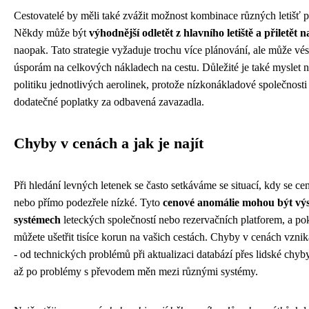
Cestovatelé by měli také zvážit možnost kombinace různých letišť pro
Někdy může být
výhodnější odletět z hlavního letiště a přiletět n
naopak. Tato strategie vyžaduje trochu více plánování, ale může v
úsporám na celkových nákladech na cestu. Důležité je také myslet 
politiku jednotlivých aerolinek, protože nízkonákladové společnosti 
dodatečné poplatky za odbavená zavazadla.
Chyby v cenách a jak je najít
Při hledání levných letenek se často setkáváme se situací, kdy se ce
nebo přímo podezřele nízké. Tyto
cenové anomálie mohou být vý
systémech
leteckých společností nebo rezervačních platforem, a pokud
můžete ušetřit tisíce korun na vašich cestách. Chyby v cenách vzni
- od technických problémů při aktualizaci databází přes lidské chyby
až po problémy s převodem měn mezi různými systémy.