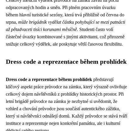
Celkový měsíční výdělek průvodce na zámku závisí na počtu
odpracovaných hodin a směn. Při plném pracovním úvazku
během hlavní turistické sezóny, která trvá přibližně od června do
srpna,
může brigádník vydělat částku pohybující se mezi patnácti
až pětadvaceti tisíci korunami měsíčně
. Studenti často volí
částečné úvazky kombinované s jinými aktivitami, což přirozeně
snižuje celkový výdělek, ale poskytuje větší časovou flexibilitu.
Dress code a reprezentace během prohlídek
Dress code a reprezentace během prohlídek
představují
klíčový aspekt práce průvodce na zámku, který výrazně ovlivňuje
celkový dojem návštěvníků z prohlídky historických prostor. Při
letní brigádě průvodce na zámku je nezbytné si uvědomit, že
vzhled a chování průvodce jsou součástí autentického zážitku,
který si návštěvníci odnášejí domů. Každý průvodce se stává tváří
instituce a reprezentuje nejen konkrétní památku, ale i kulturní
dědictví celého regionu.