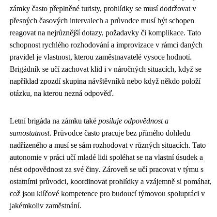
zámky často přeplněné turisty, prohlídky se musí dodržovat v
přesných časových intervalech a průvodce musí být schopen
reagovat na nejrůznější dotazy, požadavky či komplikace. Tato
schopnost rychlého rozhodování a improvizace v rámci daných
pravidel je vlastnost, kterou zaměstnavatelé vysoce hodnotí.
Brigádník se učí zachovat klid i v náročných situacích, když se
například zpozdí skupina návštěvníků nebo když někdo položí
otázku, na kterou nezná odpověď.
Letní brigáda na zámku také
posiluje odpovědnost a
samostatnost
. Průvodce často pracuje bez přímého dohledu
nadřízeného a musí se sám rozhodovat v různých situacích. Tato
autonomie v práci učí mladé lidi spoléhat se na vlastní úsudek a
nést odpovědnost za své činy. Zároveň se učí pracovat v týmu s
ostatními průvodci, koordinovat prohlídky a vzájemně si pomáhat,
což jsou klíčové kompetence pro budoucí týmovou spolupráci v
jakémkoliv zaměstnání.