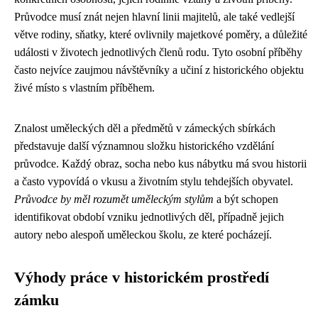
Průvodce musí znát nejen hlavní linii majitelů, ale také vedlejší
větve rodiny, sňatky, které ovlivnily majetkové poměry, a důležité
události v životech jednotlivých členů rodu. Tyto osobní příběhy
často nejvíce zaujmou návštěvníky a učiní z historického objektu
živé místo s vlastním příběhem.
Znalost uměleckých děl a předmětů v zámeckých sbírkách
představuje další významnou složku historického vzdělání
průvodce. Každý obraz, socha nebo kus nábytku má svou historii
a často vypovídá o vkusu a životním stylu tehdejších obyvatel.
Průvodce by měl rozumět uměleckým stylům
a být schopen
identifikovat období vzniku jednotlivých děl, případně jejich
autory nebo alespoň uměleckou školu, ze které pocházejí.
Výhody práce v historickém prostředí
zámku