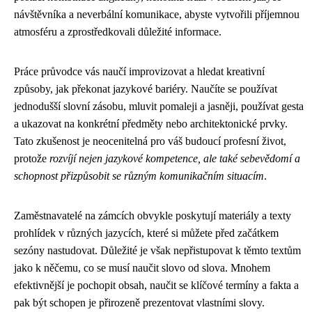
návštěvníka a neverbální komunikace, abyste vytvořili příjemnou
atmosféru a zprostředkovali důležité informace.
Práce průvodce vás naučí improvizovat a hledat kreativní
způsoby, jak překonat jazykové bariéry. Naučíte se používat
jednodušší slovní zásobu, mluvit pomaleji a jasněji, používat gesta
a ukazovat na konkrétní předměty nebo architektonické prvky.
Tato zkušenost je neocenitelná pro váš budoucí profesní život,
protože
rozvíjí nejen jazykové kompetence, ale také sebevědomí a
schopnost přizpůsobit se různým komunikačním situacím
.
Zaměstnavatelé na zámcích obvykle poskytují materiály a texty
prohlídek v různých jazycích, které si můžete před začátkem
sezóny nastudovat. Důležité je však nepřistupovat k těmto textům
jako k něčemu, co se musí naučit slovo od slova. Mnohem
efektivnější je pochopit obsah, naučit se klíčové termíny a fakta a
pak být schopen je přirozeně prezentovat vlastními slovy.