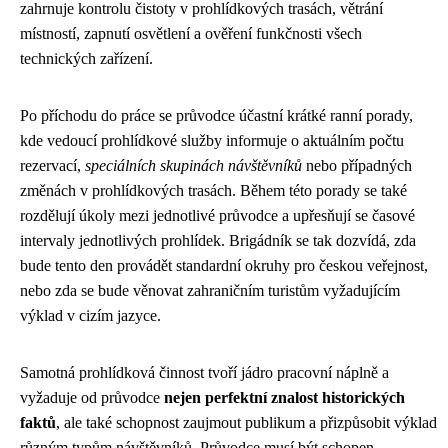
zahrnuje kontrolu čistoty v prohlídkových trasách, větrání
místností, zapnutí osvětlení a ověření funkčnosti všech
technických zařízení.
Po příchodu do práce se průvodce účastní krátké ranní porady,
kde vedoucí prohlídkové služby informuje o aktuálním počtu
rezervací,
speciálních skupinách návštěvníků
nebo případných
změnách v prohlídkových trasách. Během této porady se také
rozdělují úkoly mezi jednotlivé průvodce a upřesňují se časové
intervaly jednotlivých prohlídek. Brigádník se tak dozvídá, zda
bude tento den provádět standardní okruhy pro českou veřejnost,
nebo zda se bude věnovat zahraničním turistům vyžadujícím
výklad v cizím jazyce.
Samotná prohlídková činnost tvoří jádro pracovní náplně a
vyžaduje od průvodce
nejen perfektní znalost historických
faktů
, ale také schopnost zaujmout publikum a přizpůsobit výklad
různým typům návštěvníků. Průvodce musí být schopen