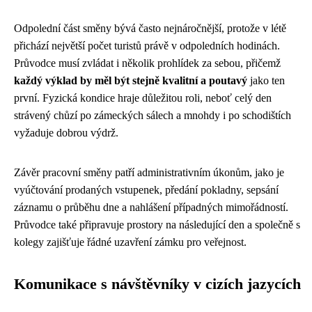
Odpolední část směny bývá často nejnáročnější, protože v létě
přichází největší počet turistů právě v odpoledních hodinách.
Průvodce musí zvládat i několik prohlídek za sebou, přičemž
každý výklad by měl být stejně kvalitní a poutavý
jako ten
první. Fyzická kondice hraje důležitou roli, neboť celý den
strávený chůzí po zámeckých sálech a mnohdy i po schodištích
vyžaduje dobrou výdrž.
Závěr pracovní směny patří administrativním úkonům, jako je
vyúčtování prodaných vstupenek, předání pokladny, sepsání
záznamu o průběhu dne a nahlášení případných mimořádností.
Průvodce také připravuje prostory na následující den a společně s
kolegy zajišťuje řádné uzavření zámku pro veřejnost.
Komunikace s návštěvníky v cizích jazycích