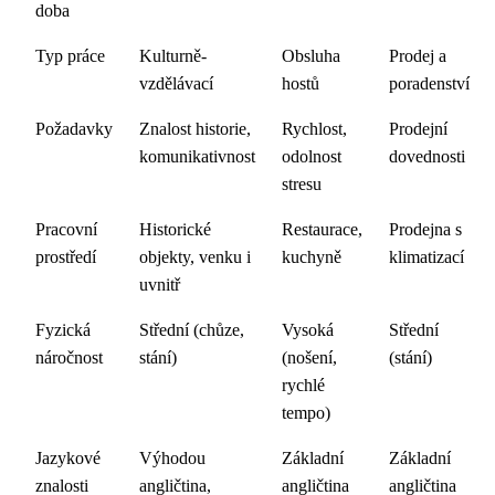
doba
Typ práce
Kulturně-
Obsluha
Prodej a
vzdělávací
hostů
poradenství
Požadavky
Znalost historie,
Rychlost,
Prodejní
komunikativnost
odolnost
dovednosti
stresu
Pracovní
Historické
Restaurace,
Prodejna s
prostředí
objekty, venku i
kuchyně
klimatizací
uvnitř
Fyzická
Střední (chůze,
Vysoká
Střední
náročnost
stání)
(nošení,
(stání)
rychlé
tempo)
Jazykové
Výhodou
Základní
Základní
znalosti
angličtina,
angličtina
angličtina