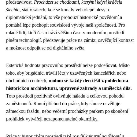
představivost.
Procházet se chodbami, kterými kdysi kráčela
šlechta
, stát v sálech, kde se konaly velkolepé plesy a
diplomatická jednání, to vše probouzí historické povědomí a
pomáhá lépe pochopit souvislosti vývoje naší společnosti. Pro
mladé lidi, kteří často tráví většinu času v moderním prostředí
plném technologií, představuje práce na zámku osvěžující kontrast
a možnost odpojit se od digitálního světa.
Estetická hodnota pracovního prostředí nelze podceňovat. Místo
toho, aby brigádníci trávili léto v uzavřených kancelářích nebo
obchodních centrech,
mohou se každý den těšit z pohledu na
historickou architekturu, upravené zahrady a umělecká díla
.
Toto prostředí pozitivně ovlivňuje náladu a celkovou pohodu
zaměstnanců. Ranní příchod do práce, kdy slunce osvětluje
zámeckou fasádu, nebo večerní procházky parkem po skončení
prohlídek vytvářejí nezapomenutelné okamžiky.
Práce v historickém prostředí také
rozvíjí kulturní povědomí a