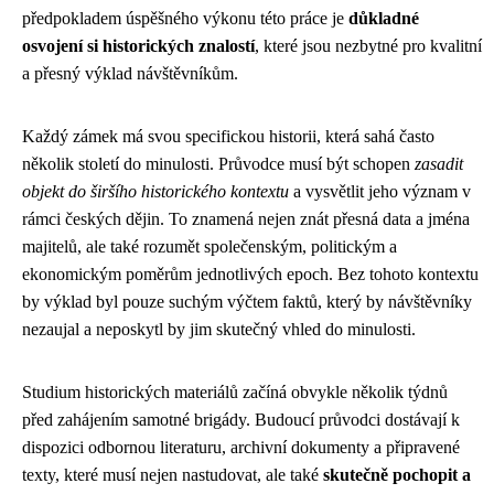
předpokladem úspěšného výkonu této práce je
důkladné
osvojení si historických znalostí
, které jsou nezbytné pro kvalitní
a přesný výklad návštěvníkům.
Každý zámek má svou specifickou historii, která sahá často
několik století do minulosti. Průvodce musí být schopen
zasadit
objekt do širšího historického kontextu
a vysvětlit jeho význam v
rámci českých dějin. To znamená nejen znát přesná data a jména
majitelů, ale také rozumět společenským, politickým a
ekonomickým poměrům jednotlivých epoch. Bez tohoto kontextu
by výklad byl pouze suchým výčtem faktů, který by návštěvníky
nezaujal a neposkytl by jim skutečný vhled do minulosti.
Studium historických materiálů začíná obvykle několik týdnů
před zahájením samotné brigády. Budoucí průvodci dostávají k
dispozici odbornou literaturu, archivní dokumenty a připravené
texty, které musí nejen nastudovat, ale také
skutečně pochopit a