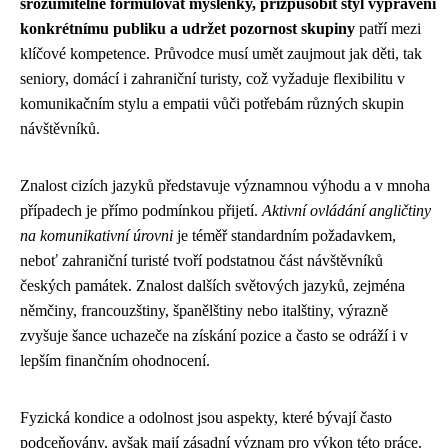
srozumitelně formulovat myšlenky, přizpůsobit styl vyprávění
konkrétnímu publiku a udržet pozornost skupiny
patří mezi
klíčové kompetence. Průvodce musí umět zaujmout jak děti, tak
seniory, domácí i zahraniční turisty, což vyžaduje flexibilitu v
komunikačním stylu a empatii vůči potřebám různých skupin
návštěvníků.
Znalost cizích jazyků představuje významnou výhodu a v mnoha
případech je přímo podmínkou přijetí.
Aktivní ovládání angličtiny
na komunikativní úrovni
je téměř standardním požadavkem,
neboť zahraniční turisté tvoří podstatnou část návštěvníků
českých památek. Znalost dalších světových jazyků, zejména
němčiny, francouzštiny, španělštiny nebo italštiny, výrazně
zvyšuje šance uchazeče na získání pozice a často se odráží i v
lepším finančním ohodnocení.
Fyzická kondice a odolnost jsou aspekty, které bývají často
podceňovány, avšak mají zásadní význam pro výkon této práce.