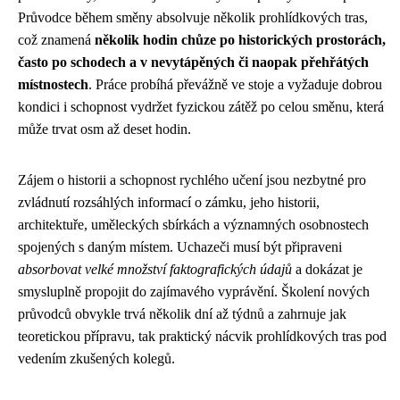
Průvodce během směny absolvuje několik prohlídkových tras,
což znamená
několik hodin chůze po historických prostorách,
často po schodech a v nevytápěných či naopak přehřátých
místnostech
. Práce probíhá převážně ve stoje a vyžaduje dobrou
kondici i schopnost vydržet fyzickou zátěž po celou směnu, která
může trvat osm až deset hodin.
Zájem o historii a schopnost rychlého učení jsou nezbytné pro
zvládnutí rozsáhlých informací o zámku, jeho historii,
architektuře, uměleckých sbírkách a významných osobnostech
spojených s daným místem. Uchazeči musí být připraveni
absorbovat velké množství faktografických údajů
a dokázat je
smysluplně propojit do zajímavého vyprávění. Školení nových
průvodců obvykle trvá několik dní až týdnů a zahrnuje jak
teoretickou přípravu, tak praktický nácvik prohlídkových tras pod
vedením zkušených kolegů.