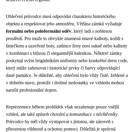
Oblečení průvodce musí odpovídat charakteru historického
objektu a respektovat jeho atmosféru. Většina zámků vyžaduje
formální nebo poloformální oděv
, který ladí s noblesou
prostředí. Pro muže to obvykle znamená tmavé kalhoty, košili s
límečkem a uzavřené boty, zatímco ženy nosí sukně nebo kalhoty
v kombinaci s blůzou či elegantnější halenkou. Některé zámky
poskytují svým brigádníkům uniformy nebo konkrétní dress code,
který může zahrnovat i historické prvky či barvy odpovídající
dané památce. Je důležité, aby oblečení bylo vždy čisté, žehlené a
v dobrém stavu, protože i drobné nedostatky ve vzhledu mohou
narušit profesionální dojem.
Reprezentace během prohlídek však nezahrnuje pouze vnější
vzhled, ale také
způsob chování a komunikace s návštěvníky
.
Průvodce by měl vždy vystupovat s jistotou, ale zároveň s
přirozenou vlídností a ochotou pomoci. Důležitá je správná