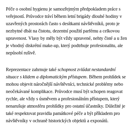
Péče o osobní hygienu je samozřejmým předpokladem práce s
veřejností. Průvodce tráví během letní brigády dlouhé hodiny v
uzavřených prostorách často s desítkami návštěvníků, proto je
nezbytné dbát na čistotu, dezentní použití parfému a celkovou
upravenost. Vlasy by měly být vždy upravené, nehty čisté a u žen
je vhodný diskrétní make-up, který podtrhuje profesionalitu, ale
nepůsobí rušivě.
Reprezentace zahrnuje také
schopnost zvládat nestandardní
situace s klidem a diplomatickým přístupem
. Během prohlídek se
mohou objevit náročnější návštěvníci, technické problémy nebo
neočekávané komplikace. Průvodce musí být schopen reagovat
rychle, ale vždy s úsměvem a profesionálním přístupem, který
nenarušuje atmosféru prohlídky pro ostatní účastníky. Důležité je
také respektovat pravidla památkové péče a být příkladem pro
návštěvníky v ochraně historických objektů a exponátů.