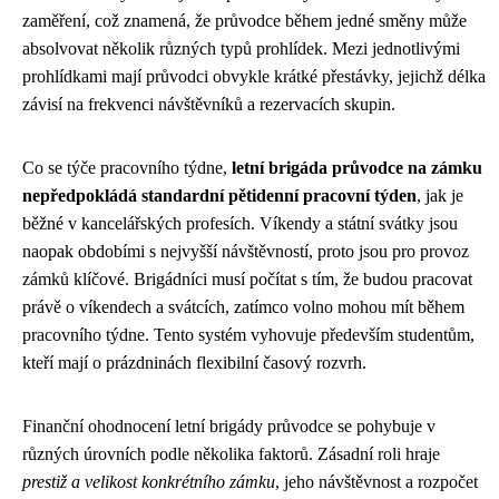
zaměření, což znamená, že průvodce během jedné směny může
absolvovat několik různých typů prohlídek. Mezi jednotlivými
prohlídkami mají průvodci obvykle krátké přestávky, jejichž délka
závisí na frekvenci návštěvníků a rezervacích skupin.
Co se týče pracovního týdne,
letní brigáda průvodce na zámku
nepředpokládá standardní pětidenní pracovní týden
, jak je
běžné v kancelářských profesích. Víkendy a státní svátky jsou
naopak obdobími s nejvyšší návštěvností, proto jsou pro provoz
zámků klíčové. Brigádníci musí počítat s tím, že budou pracovat
právě o víkendech a svátcích, zatímco volno mohou mít během
pracovního týdne. Tento systém vyhovuje především studentům,
kteří mají o prázdninách flexibilní časový rozvrh.
Finanční ohodnocení letní brigády průvodce se pohybuje v
různých úrovních podle několika faktorů. Zásadní roli hraje
prestiž a velikost konkrétního zámku
, jeho návštěvnost a rozpočet