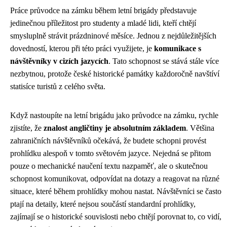
Práce průvodce na zámku během letní brigády představuje
jedinečnou příležitost pro studenty a mladé lidi, kteří chtějí
smysluplně strávit prázdninové měsíce. Jednou z nejdůležitějších
dovedností, kterou při této práci využijete, je
komunikace s
návštěvníky v cizích jazycích
. Tato schopnost se stává stále více
nezbytnou, protože české historické památky každoročně navštíví
statisíce turistů z celého světa.
Když nastoupíte na letní brigádu jako průvodce na zámku, rychle
zjistíte, že
znalost angličtiny je absolutním základem
. Většina
zahraničních návštěvníků očekává, že budete schopni provést
prohlídku alespoň v tomto světovém jazyce. Nejedná se přitom
pouze o mechanické naučení textu nazpaměť, ale o skutečnou
schopnost komunikovat, odpovídat na dotazy a reagovat na různé
situace, které během prohlídky mohou nastat. Návštěvníci se často
ptají na detaily, které nejsou součástí standardní prohlídky,
zajímají se o historické souvislosti nebo chtějí porovnat to, co vidí,