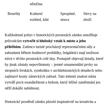
němčina
Benefity
Kulturní
Spropitné,
Slevy na
rozhled, klid
strava
zboží
Každodenní pobyt v historických prostorách zámku umožňuje
průvodcům
vytvořit si hluboký vztah k místu a jeho
příběhům
. Zatímco turisté procházejí reprezentačními sály a
zahradami během hodinové prohlídky, brigádníci mají možnost
trávit v těchto prostorách celé dny. Postupně objevují detaily, které
by jinak zůstaly nepovšimnuty – jemné ornamentální prvky na
stropních freskách, symboliku v architektonických detailech nebo
zajímavé kouty zámeckých zahrad. Tato intimní znalost místa
vytváří pocit sounáležitosti a hrdosti, který běžné zaměstnání jen
stěží dokáže nabídnout.
Historické prostředí zámku působí inspirativně na kreativitu a