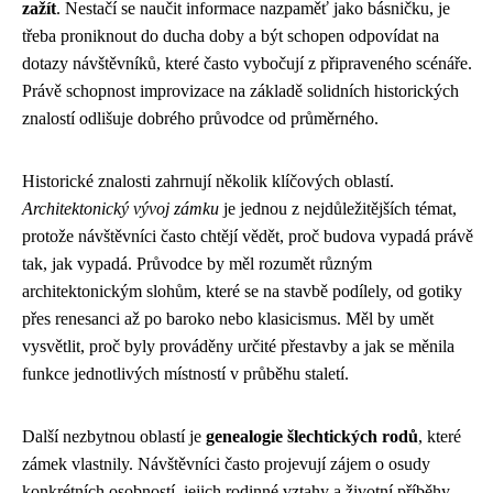
zažít
. Nestačí se naučit informace nazpaměť jako básničku, je
třeba proniknout do ducha doby a být schopen odpovídat na
dotazy návštěvníků, které často vybočují z připraveného scénáře.
Právě schopnost improvizace na základě solidních historických
znalostí odlišuje dobrého průvodce od průměrného.
Historické znalosti zahrnují několik klíčových oblastí.
Architektonický vývoj zámku
je jednou z nejdůležitějších témat,
protože návštěvníci často chtějí vědět, proč budova vypadá právě
tak, jak vypadá. Průvodce by měl rozumět různým
architektonickým slohům, které se na stavbě podílely, od gotiky
přes renesanci až po baroko nebo klasicismus. Měl by umět
vysvětlit, proč byly prováděny určité přestavby a jak se měnila
funkce jednotlivých místností v průběhu staletí.
Další nezbytnou oblastí je
genealogie šlechtických rodů
, které
zámek vlastnily. Návštěvníci často projevují zájem o osudy
konkrétních osobností, jejich rodinné vztahy a životní příběhy.