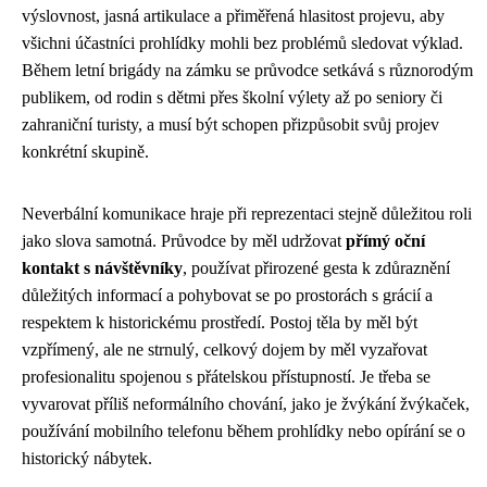
výslovnost, jasná artikulace a přiměřená hlasitost projevu, aby
všichni účastníci prohlídky mohli bez problémů sledovat výklad.
Během letní brigády na zámku se průvodce setkává s různorodým
publikem, od rodin s dětmi přes školní výlety až po seniory či
zahraniční turisty, a musí být schopen přizpůsobit svůj projev
konkrétní skupině.
Neverbální komunikace hraje při reprezentaci stejně důležitou roli
jako slova samotná. Průvodce by měl udržovat
přímý oční
kontakt s návštěvníky
, používat přirozené gesta k zdůraznění
důležitých informací a pohybovat se po prostorách s grácií a
respektem k historickému prostředí. Postoj těla by měl být
vzpřímený, ale ne strnulý, celkový dojem by měl vyzařovat
profesionalitu spojenou s přátelskou přístupností. Je třeba se
vyvarovat příliš neformálního chování, jako je žvýkání žvýkaček,
používání mobilního telefonu během prohlídky nebo opírání se o
historický nábytek.