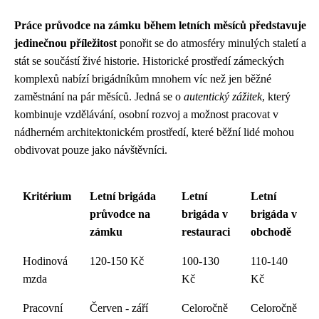
Práce průvodce na zámku během letních měsíců představuje
jedinečnou příležitost
ponořit se do atmosféry minulých staletí a
stát se součástí živé historie. Historické prostředí zámeckých
komplexů nabízí brigádníkům mnohem víc než jen běžné
zaměstnání na pár měsíců. Jedná se o
autentický zážitek
, který
kombinuje vzdělávání, osobní rozvoj a možnost pracovat v
nádherném architektonickém prostředí, které běžní lidé mohou
obdivovat pouze jako návštěvníci.
Kritérium
Letní brigáda
Letní
Letní
průvodce na
brigáda v
brigáda v
zámku
restauraci
obchodě
Hodinová
120-150 Kč
100-130
110-140
mzda
Kč
Kč
Pracovní
Červen - září
Celoročně
Celoročně