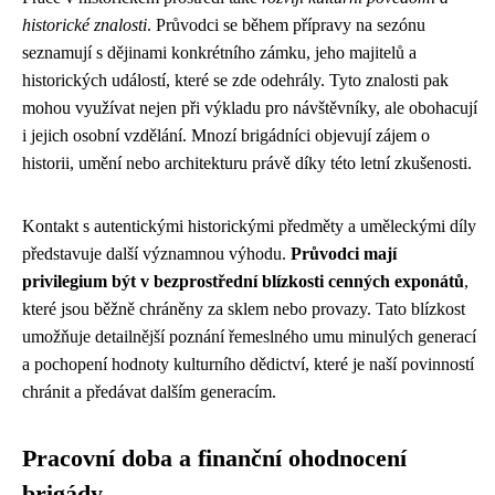
historické znalosti
. Průvodci se během přípravy na sezónu
seznamují s dějinami konkrétního zámku, jeho majitelů a
historických událostí, které se zde odehrály. Tyto znalosti pak
mohou využívat nejen při výkladu pro návštěvníky, ale obohacují
i jejich osobní vzdělání. Mnozí brigádníci objevují zájem o
historii, umění nebo architekturu právě díky této letní zkušenosti.
Kontakt s autentickými historickými předměty a uměleckými díly
představuje další významnou výhodu.
Průvodci mají
privilegium být v bezprostřední blízkosti cenných exponátů
,
které jsou běžně chráněny za sklem nebo provazy. Tato blízkost
umožňuje detailnější poznání řemeslného umu minulých generací
a pochopení hodnoty kulturního dědictví, které je naší povinností
chránit a předávat dalším generacím.
Pracovní doba a finanční ohodnocení
brigády