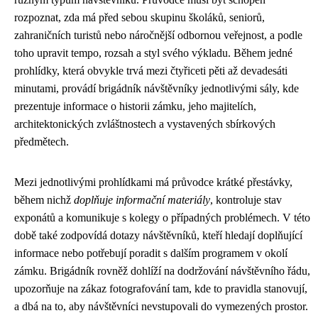
rozpoznat, zda má před sebou skupinu školáků, seniorů,
zahraničních turistů nebo náročnější odbornou veřejnost, a podle
toho upravit tempo, rozsah a styl svého výkladu. Během jedné
prohlídky, která obvykle trvá mezi čtyřiceti pěti až devadesáti
minutami, provádí brigádník návštěvníky jednotlivými sály, kde
prezentuje informace o historii zámku, jeho majitelích,
architektonických zvláštnostech a vystavených sbírkových
předmětech.
Mezi jednotlivými prohlídkami má průvodce krátké přestávky,
během nichž
doplňuje informační materiály
, kontroluje stav
exponátů a komunikuje s kolegy o případných problémech. V této
době také zodpovídá dotazy návštěvníků, kteří hledají doplňující
informace nebo potřebují poradit s dalším programem v okolí
zámku. Brigádník rovněž dohlíží na dodržování návštěvního řádu,
upozorňuje na zákaz fotografování tam, kde to pravidla stanovují,
a dbá na to, aby návštěvníci nevstupovali do vymezených prostor.