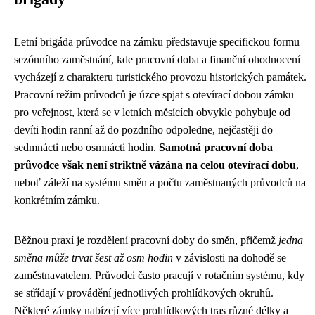
Letní brigáda průvodce na zámku představuje specifickou formu
sezónního zaměstnání, kde pracovní doba a finanční ohodnocení
vycházejí z charakteru turistického provozu historických památek.
Pracovní režim průvodců je úzce spjat s otevírací dobou zámku
pro veřejnost, která se v letních měsících obvykle pohybuje od
devíti hodin ranní až do pozdního odpoledne, nejčastěji do
sedmnácti nebo osmnácti hodin.
Samotná pracovní doba
průvodce však není striktně vázána na celou otevírací dobu
,
neboť záleží na systému směn a počtu zaměstnaných průvodců na
konkrétním zámku.
Běžnou praxí je rozdělení pracovní doby do směn, přičemž
jedna
směna může trvat šest až osm hodin
v závislosti na dohodě se
zaměstnavatelem. Průvodci často pracují v rotačním systému, kdy
se střídají v provádění jednotlivých prohlídkových okruhů.
Některé zámky nabízejí více prohlídkových tras různé délky a