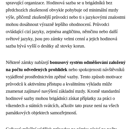
spravující organizace. Hodinová sazba se u brigádníků bez
předchozích zkušeností obvykle pohybuje od minimální mzdy
výše, přičemž zkušenější průvodci nebo ti s jazykovými znalostmi
mohou dosáhnout výrazně lepšího ohodnocení. Průvodci
ovládající cizí jazyky, zejména angličtinu, němčinu nebo další
světové jazyky, jsou pro zámky velmi cenní a jejich hodinová
sazba bývá vyšší o desítky až stovky korun.
Některé zámky nabízejí
bonusový systém odměňování založený
na počtu odvedených prohlídek
nebo spokojenosti návštěvníků
vyjádřené prostřednictvím zpětné vazby. Tento způsob motivace
průvodců k aktivnímu přístupu a kvalitnímu výkladu může
znamenat zajímavé navýšení základní mzdy. Kromě standardní
hodinové sazby mohou brigádníci získat příplatky za práci o
víkendech a státních svátcích, ačkoliv tato praxe není na všech
památkových objektech samozřejmostí.