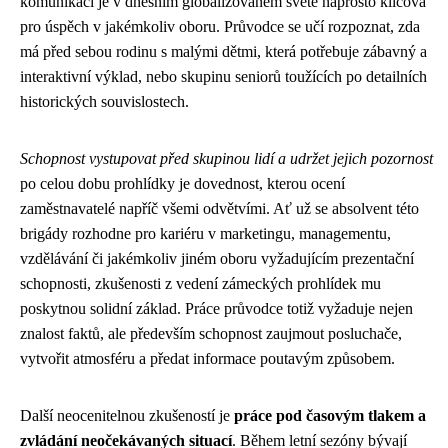
komunikaci je v dnešním globalizovaném světě naprosto klíčová
pro úspěch v jakémkoliv oboru. Průvodce se učí rozpoznat, zda
má před sebou rodinu s malými dětmi, která potřebuje zábavný a
interaktivní výklad, nebo skupinu seniorů toužících po detailních
historických souvislostech.
Schopnost vystupovat před skupinou lidí a udržet jejich pozornost
po celou dobu prohlídky je dovednost, kterou ocení
zaměstnavatelé napříč všemi odvětvími. Ať už se absolvent této
brigády rozhodne pro kariéru v marketingu, managementu,
vzdělávání či jakémkoliv jiném oboru vyžadujícím prezentační
schopnosti, zkušenosti z vedení zámeckých prohlídek mu
poskytnou solidní základ. Práce průvodce totiž vyžaduje nejen
znalost faktů, ale především schopnost zaujmout posluchače,
vytvořit atmosféru a předat informace poutavým způsobem.
Další neocenitelnou zkušeností je
práce pod časovým tlakem a
zvládání neočekávaných situací
. Během letní sezóny bývají