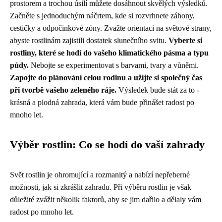
prostorem a trochou úsilí můžete dosáhnout skvělých výsledků.
Začněte s jednoduchým náčrtem, kde si rozvrhnete záhony,
cestičky a odpočinkové zóny. Zvažte orientaci na světové strany,
abyste rostlinám zajistili dostatek slunečního svitu.
Vyberte si
rostliny, které se hodí do vašeho klimatického pásma a typu
půdy.
Nebojte se experimentovat s barvami, tvary a vůněmi.
Zapojte do plánování celou rodinu a užijte si společný čas
při tvorbě vašeho zeleného ráje.
Výsledek bude stát za to -
krásná a plodná zahrada, která vám bude přinášet radost po
mnoho let.
Výběr rostlin: Co se hodí do vaší zahrady
Svět rostlin je ohromující a rozmanitý a nabízí nepřeberné
možnosti, jak si zkrášlit zahradu. Při výběru rostlin je však
důležité zvážit několik faktorů, aby se jim dařilo a dělaly vám
radost po mnoho let.