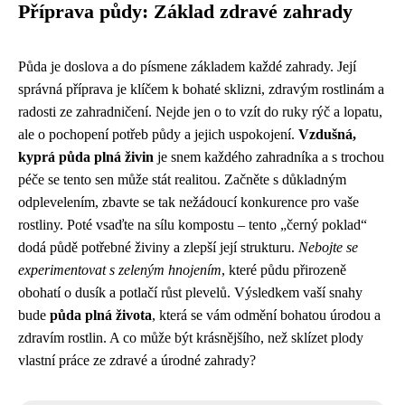
Příprava půdy: Základ zdravé zahrady
Půda je doslova a do písmene základem každé zahrady. Její
správná příprava je klíčem k bohaté sklizni, zdravým rostlinám a
radosti ze zahradničení. Nejde jen o to vzít do ruky rýč a lopatu,
ale o pochopení potřeb půdy a jejich uspokojení.
Vzdušná,
kyprá půda plná živin
je snem každého zahradníka a s trochou
péče se tento sen může stát realitou. Začněte s důkladným
odplevelením, zbavte se tak nežádoucí konkurence pro vaše
rostliny. Poté vsaďte na sílu kompostu – tento „černý poklad“
dodá půdě potřebné živiny a zlepší její strukturu.
Nebojte se
experimentovat s zeleným hnojením
, které půdu přirozeně
obohatí o dusík a potlačí růst plevelů. Výsledkem vaší snahy
bude
půda plná života
, která se vám odmění bohatou úrodou a
zdravím rostlin. A co může být krásnějšího, než sklízet plody
vlastní práce ze zdravé a úrodné zahrady?