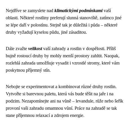
Nejdříve se zamyslete nad
klimatickými podmínkami
vaší
oblasti. Některé rostliny preferují slunná stanoviště, zatímco jiné
se lépe daří v polostínu. Stejně tak je důležitá i půda – některé
druhy vyžadují kyselou půdu, jiné zásaditou.
Dále zvažte
velikost
vaší zahrady a rostlin v dospělosti. Příliš
bujně rostoucí druhy by mohly menší prostory zahltit. Naopak,
rozlehlá zahrada umožňuje vysadit i vzrostlé stromy, které vám
poskytnou příjemný stín.
Nebojte se experimentovat a kombinovat různé druhy rostlin.
Vytvořte si barevnou paletu, která vás bude těšit na jaře i na
podzim. Nezapomínejte ani na vůně – levandule, růže nebo šeřík
provoní vaši zahradu omamnou vůní. Práce na zahradě se tak
stane příjemnou relaxací a zdrojem energie.