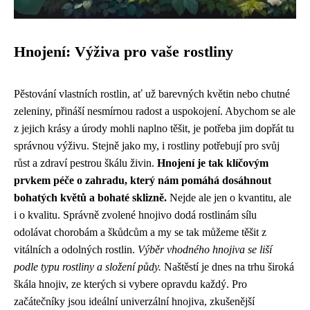
Hnojení: Výživa pro vaše rostliny
Pěstování vlastních rostlin, ať už barevných květin nebo chutné
zeleniny, přináší nesmírnou radost a uspokojení. Abychom se ale
z jejich krásy a úrody mohli naplno těšit, je potřeba jim dopřát tu
správnou výživu. Stejně jako my, i rostliny potřebují pro svůj
růst a zdraví pestrou škálu živin.
Hnojení je tak klíčovým
prvkem péče o zahradu, který nám pomáhá dosáhnout
bohatých květů a bohaté sklizně.
Nejde ale jen o kvantitu, ale
i o kvalitu. Správně zvolené hnojivo dodá rostlinám sílu
odolávat chorobám a škůdcům a my se tak můžeme těšit z
vitálních a odolných rostlin.
Výběr vhodného hnojiva se liší
podle typu rostliny a složení půdy.
Naštěstí je dnes na trhu široká
škála hnojiv, ze kterých si vybere opravdu každý. Pro
začátečníky jsou ideální univerzální hnojiva, zkušenější