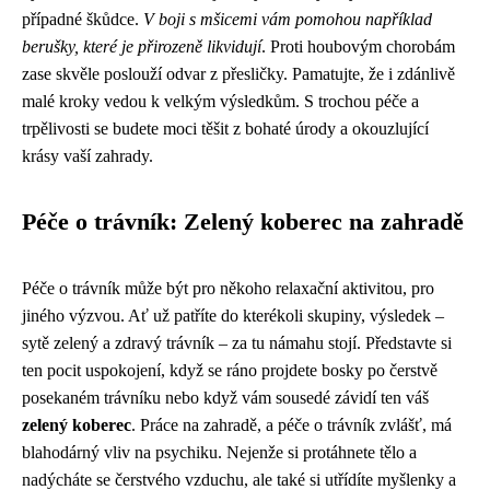
případné škůdce.
V boji s mšicemi vám pomohou například
berušky, které je přirozeně likvidují
. Proti houbovým chorobám
zase skvěle poslouží odvar z přesličky. Pamatujte, že i zdánlivě
malé kroky vedou k velkým výsledkům. S trochou péče a
trpělivosti se budete moci těšit z bohaté úrody a okouzlující
krásy vaší zahrady.
Péče o trávník: Zelený koberec na zahradě
Péče o trávník může být pro někoho relaxační aktivitou, pro
jiného výzvou. Ať už patříte do kterékoli skupiny, výsledek –
sytě zelený a zdravý trávník – za tu námahu stojí. Představte si
ten pocit uspokojení, když se ráno projdete bosky po čerstvě
posekaném trávníku nebo když vám sousedé závidí ten váš
zelený koberec
. Práce na zahradě, a péče o trávník zvlášť, má
blahodárný vliv na psychiku. Nejenže si protáhnete tělo a
nadýcháte se čerstvého vzduchu, ale také si utřídíte myšlenky a