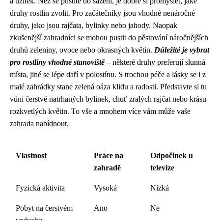
a užitek. Než se pustíte do sázení, je dobré si promyslet, jaké
druhy rostlin zvolit. Pro začátečníky jsou vhodné nenáročné
druhy, jako jsou rajčata, bylinky nebo jahody. Naopak
zkušenější zahradníci se mohou pustit do pěstování náročnějších
druhů zeleniny, ovoce nebo okrasných květin.
Důležité je vybrat
pro rostliny vhodné stanoviště
– některé druhy preferují slunná
místa, jiné se lépe daří v polostínu. S trochou péče a lásky se i z
malé zahrádky stane zelená oáza klidu a radosti. Představte si tu
vůni čerstvě natrhaných bylinek, chuť zralých rajčat nebo krásu
rozkvetlých květin. To vše a mnohem více vám může vaše
zahrada nabídnout.
Vlastnost
Práce na
Odpočinek u
zahradě
televize
Fyzická aktivita
Vysoká
Nízká
Pobyt na čerstvém
Ano
Ne