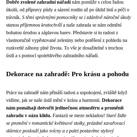
Dobře zvolené zahradní nářadí
nám pomůže s celou řadou
úkolů, od přípravy půdy a sázení rostlin až po úklid listí a péči o
trávník.
S těmi správnými pomocníky se i zdánlivě náročné úkoly
stanou příjemnou kratochvílí
a naše zahrada se nám odmění
bohatou úrodou a záplavou barev. Představte si tu radost z
vlastnoručně vypěstované zeleniny nebo potěšení z pohledu na
rozkvetlé záhony plné života. To vše je dosažitelné s trochou
úsilí a s pomocí spolehlivého zahradního nářadí.
Dekorace na zahradě: Pro krásu a pohodu
Práce na zahradě nám přináší radost a uspokojení, zvláště když
vidíme, jak se naše úsilí mění v krásu a harmonii.
Dekorace
nám pomáhají dotvořit jedinečnou atmosféru a proměnit
zahradu v oázu klidu.
Fantazii se meze nekladou!
Staré židle
se promění v romantické květinové stolky, prázdné zavařovací
sklenice poslouží jako svícny a z palet postavíme stylový