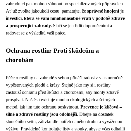
zahradníci pak mohou sáhnout po specializovaných přípravcích.
Ať už zvolíte jakoukoli cestu, pamatujte, že
správné hnojení je
investicí, která se vám mnohonásobně vrátí v podobě zdravé
a prosperující zahrady.
Stačí se jen řídit doporučeními a
radovat se z výsledků vaší práce.
Ochrana rostlin: Proti škůdcům a
chorobám
Péče o rostliny na zahradě s sebou přináší radost z vlastnoručně
vypěstovaných plodů a krásy. Stejně jako my si i rostliny
zaslouží ochranu před škůdci a chorobami, aby mohly zdravě
prospívat. Naštěstí existuje mnoho ekologických a šetrných
metod, jak jim tuto ochranu poskytnout.
Prevence je klíčová –
silné a zdravé rostliny jsou odolnější
. Dbejte na dostatek
slunečního svitu, zálivku dle potřeb daného druhu a vyváženou
výživu. Pravidelně kontrolujte listy a stonky, abyste včas odhalili