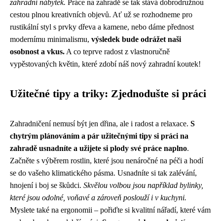
zahradní nábytek.
Práce na zahradě se tak stává dobrodružnou
cestou plnou kreativních objevů. Ať už se rozhodneme pro
rustikální styl s prvky dřeva a kamene, nebo dáme přednost
modernímu minimalismu,
výsledek bude odrážet naši
osobnost a vkus.
A co teprve radost z vlastnoručně
vypěstovaných květin, které zdobí náš nový zahradní koutek!
Užitečné tipy a triky: Zjednodušte si práci
Zahradničení nemusí být jen dřina, ale i radost a relaxace.
S
chytrým plánováním a pár užitečnými tipy si práci na
zahradě usnadníte a užijete si plody své práce naplno
.
Začněte s výběrem rostlin, které jsou nenáročné na péči a hodí
se do vašeho klimatického pásma. Usnadníte si tak zalévání,
hnojení i boj se škůdci.
Skvělou volbou jsou například bylinky,
které jsou odolné, voňavé a zároveň poslouží i v kuchyni.
Myslete také na ergonomii – pořiďte si kvalitní nářadí, které vám