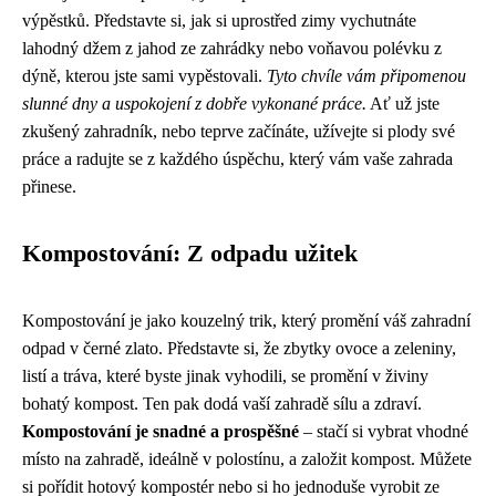
výpěstků. Představte si, jak si uprostřed zimy vychutnáte
lahodný džem z jahod ze zahrádky nebo voňavou polévku z
dýně, kterou jste sami vypěstovali.
Tyto chvíle vám připomenou
slunné dny a uspokojení z dobře vykonané práce.
Ať už jste
zkušený zahradník, nebo teprve začínáte, užívejte si plody své
práce a radujte se z každého úspěchu, který vám vaše zahrada
přinese.
Kompostování: Z odpadu užitek
Kompostování je jako kouzelný trik, který promění váš zahradní
odpad v černé zlato. Představte si, že zbytky ovoce a zeleniny,
listí a tráva, které byste jinak vyhodili, se promění v živiny
bohatý kompost. Ten pak dodá vaší zahradě sílu a zdraví.
Kompostování je snadné a prospěšné
– stačí si vybrat vhodné
místo na zahradě, ideálně v polostínu, a založit kompost. Můžete
si pořídit hotový kompostér nebo si ho jednoduše vyrobit ze