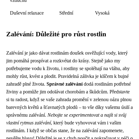
vzduchu
Duševní relaxace
Střední
Vysoká
Zalévání: Důležité pro růst rostlin
Zalévání je jako dávat rostlinám doušek osvěžující vody, který
jim pomáhá prospívat a rozkvétat do krásy. Stejně jako my
potřebujeme vodu k životu, i rostliny se spoléhají na vláhu, aby
mohly růst, kvést a plodit. Pravidelná zálivka je klíčem k bujné
zahradě plné života.
Správné zalévání
dodá rostlinám potřebné
živiny a pomůže jim odolávat chorobám a škůdcům. Představte
si tu radost, když se vaše zahrada promění v zelenou oázu plnou
barevných květů a šťavnatých plodů – to vše díky vašemu úsilí a
správnému zalévání.
Nebojte se experimentovat a najít si svůj
vlastní rytmus zalévání
, který bude vyhovovat vám i vašim
rostlinám. I když se občas stane, že na zalévání zapomenete,
nevěšte hlavu! Důležité je se z chyb poučit a pokračovat v péči o