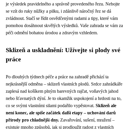
je výsledek pravidelného a správně provedeného řezu. Nebojte
se vzít do ruky nůžky a pilku, i zdánlivě náročný řez se dá
zvládnout. Stačí se řídit osvědčenými radami a tipy, které vám
pomohou dosáhnout skvělých výsledků. Vaše zahrada se vám za
péči odmění bohatou úrodou a zdravým vzhledem.
Sklizeň a uskladnění: Užívejte si plody své
práce
Po dlouhých týdnech péče a práce na zahradě přichází ta
nejkrásnější odměna – sklizeň vlastních plodů. Srdce zahrádkáře
zaplesá nad košíkem plným barevných rajčat, voňavých jahod
nebo šťavnatých dýní. Je to okamžik uspokojení a hrdosti na to,
co se svými vlastními silami podařilo vypěstovat.
Sklizeň ale
není konec, ale spíše začátek další etapy – uchování darů
přírody pro chladnější dny.
Zavařování, sušení, mražení –
existuje mnoho způsobů, jak si prodloužit radost z vlastních