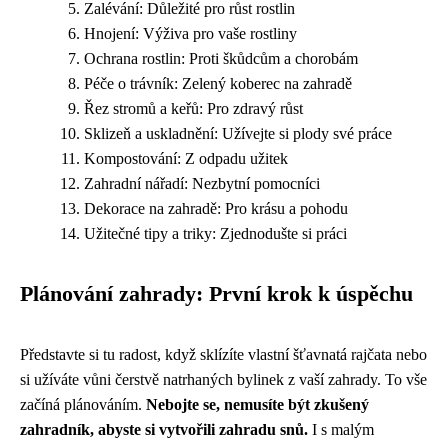
Zalévání: Důležité pro růst rostlin
Hnojení: Výživa pro vaše rostliny
Ochrana rostlin: Proti škůdcům a chorobám
Péče o trávník: Zelený koberec na zahradě
Řez stromů a keřů: Pro zdravý růst
Sklizeň a uskladnění: Užívejte si plody své práce
Kompostování: Z odpadu užitek
Zahradní nářadí: Nezbytní pomocníci
Dekorace na zahradě: Pro krásu a pohodu
Užitečné tipy a triky: Zjednodušte si práci
Plánování zahrady: První krok k úspěchu
Představte si tu radost, když sklízíte vlastní šťavnatá rajčata nebo
si užíváte vůni čerstvě natrhaných bylinek z vaší zahrady. To vše
začíná plánováním.
Nebojte se, nemusíte být zkušený
zahradník, abyste si vytvořili zahradu snů.
I s malým