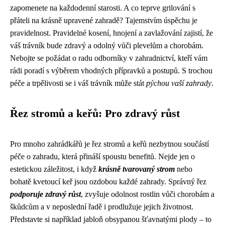
zapomenete na každodenní starosti. A co teprve grilování s
přáteli na krásně upravené zahradě? Tajemstvím úspěchu je
pravidelnost. Pravidelné kosení, hnojení a zavlažování zajistí, že
váš trávník bude zdravý a odolný vůči plevelům a chorobám.
Nebojte se požádat o radu odborníky v zahradnictví, kteří vám
rádi poradí s výběrem vhodných přípravků a postupů. S trochou
péče a trpělivosti se i váš trávník může stát
pýchou vaší zahrady
.
Řez stromů a keřů: Pro zdravý růst
Pro mnoho zahrádkářů je řez stromů a keřů nezbytnou součástí
péče o zahradu, která přináší spoustu benefitů. Nejde jen o
estetickou záležitost, i když
krásně tvarovaný strom
nebo
bohatě kvetoucí keř jsou ozdobou každé zahrady. Správný řez
podporuje zdravý růst
, zvyšuje odolnost rostlin vůči chorobám a
škůdcům a v neposlední řadě i prodlužuje jejich životnost.
Představte si například jabloň obsypanou šťavnatými plody – to