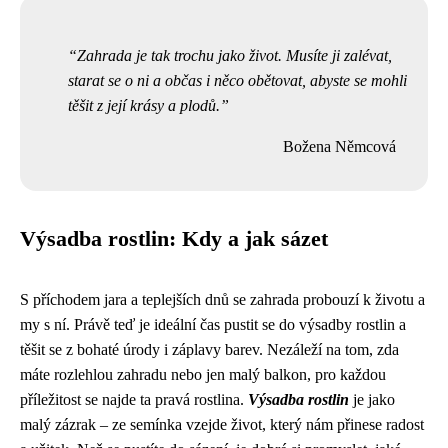
Zahrada je tak trochu jako život. Musíte ji zalévat,
starat se o ni a občas i něco obětovat, abyste se mohli
těšit z její krásy a plodů.
Božena Němcová
Výsadba rostlin: Kdy a jak sázet
S příchodem jara a teplejších dnů se zahrada probouzí k životu a
my s ní. Právě teď je ideální čas pustit se do výsadby rostlin a
těšit se z bohaté úrody i záplavy barev. Nezáleží na tom, zda
máte rozlehlou zahradu nebo jen malý balkon, pro každou
příležitost se najde ta pravá rostlina.
Výsadba rostlin
je jako
malý zázrak – ze semínka vzejde život, který nám přinese radost