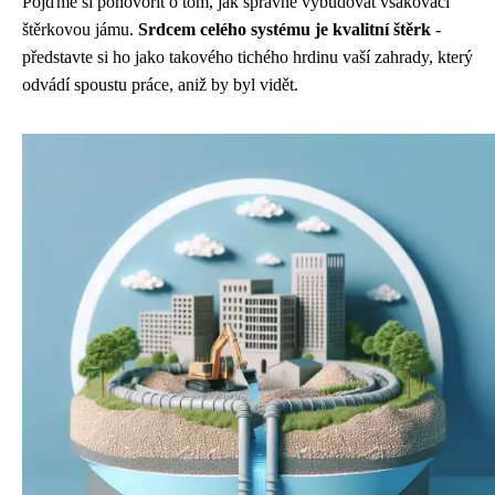
Pojďme si pohovořit o tom, jak správně vybudovat vsakovací
štěrkovou jámu.
Srdcem celého systému je kvalitní štěrk
-
představte si ho jako takového tichého hrdinu vaší zahrady, který
odvádí spoustu práce, aniž by byl vidět.