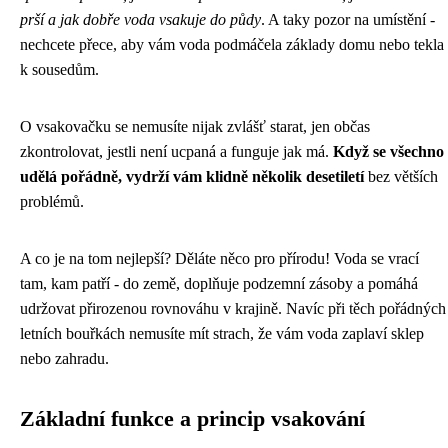
prší a jak dobře voda vsakuje do půdy
. A taky pozor na umístění -
nechcete přece, aby vám voda podmáčela základy domu nebo tekla
k sousedům.
O vsakovačku se nemusíte nijak zvlášť starat, jen občas
zkontrolovat, jestli není ucpaná a funguje jak má.
Když se všechno
udělá pořádně, vydrží vám klidně několik desetiletí
bez větších
problémů.
A co je na tom nejlepší? Děláte něco pro přírodu! Voda se vrací
tam, kam patří - do země, doplňuje podzemní zásoby a pomáhá
udržovat přirozenou rovnováhu v krajině. Navíc při těch pořádných
letních bouřkách nemusíte mít strach, že vám voda zaplaví sklep
nebo zahradu.
Základní funkce a princip vsakování