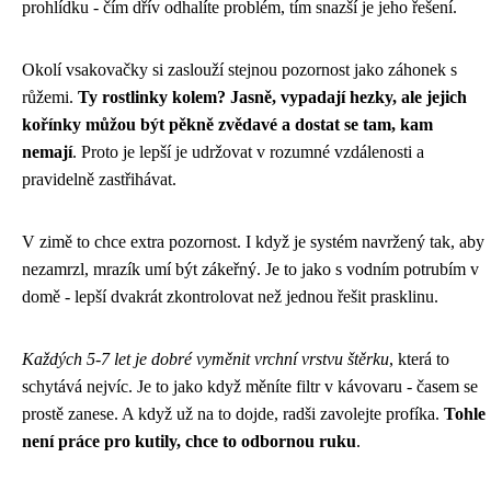
prohlídku - čím dřív odhalíte problém, tím snazší je jeho řešení.
Okolí vsakovačky si zaslouží stejnou pozornost jako záhonek s
růžemi.
Ty rostlinky kolem? Jasně, vypadají hezky, ale jejich
kořínky můžou být pěkně zvědavé a dostat se tam, kam
nemají
. Proto je lepší je udržovat v rozumné vzdálenosti a
pravidelně zastřihávat.
V zimě to chce extra pozornost. I když je systém navržený tak, aby
nezamrzl, mrazík umí být zákeřný. Je to jako s vodním potrubím v
domě - lepší dvakrát zkontrolovat než jednou řešit prasklinu.
Každých 5-7 let je dobré vyměnit vrchní vrstvu štěrku
, která to
schytává nejvíc. Je to jako když měníte filtr v kávovaru - časem se
prostě zanese. A když už na to dojde, radši zavolejte profíka.
Tohle
není práce pro kutily, chce to odbornou ruku
.