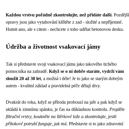
Každou vrstvu pořádně zkontrolujte, než přidáte další
. Pozdější
opravy jsou jako vytahování klíštěte z zad - složité a nepříjemné.
Hutnit ano, ale s citem - nechcete z toho udělat betonovou desku.
Údržba a životnost vsakovací jámy
Tak si představte svoji vsakovací jámu jako takového tichého
pomocníka na zahradě.
Když se o ni dobře staráte, vydrží vám
sloužit 20 až 30 let
, a možná i déle! Je to jako se starým dobrým
autem - kvalitní základ a pravidelná péče dělají divy.
Dvakrát do roka, když se příroda probouzí na jaře a pak když se
ukládá k zimnímu spánku, je čas na důkladnou kontrolu.
Projděte
filtrační vrstvy, koukněte na štěrkové lože a zkontrolujte, jestli
přítokové potrubí funguje, jak má
. Představte si to jako zdravotní