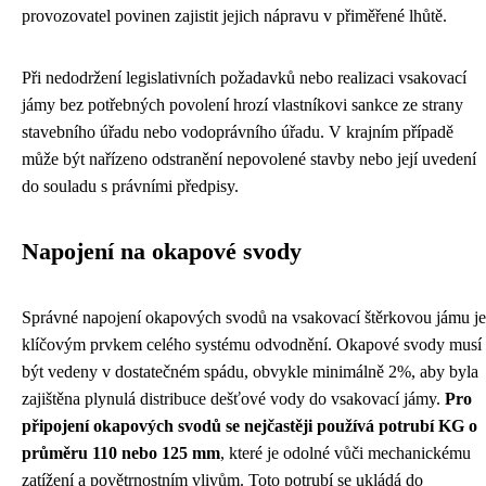
provozovatel povinen zajistit jejich nápravu v přiměřené lhůtě.
Při nedodržení legislativních požadavků nebo realizaci vsakovací
jámy bez potřebných povolení hrozí vlastníkovi sankce ze strany
stavebního úřadu nebo vodoprávního úřadu. V krajním případě
může být nařízeno odstranění nepovolené stavby nebo její uvedení
do souladu s právními předpisy.
Napojení na okapové svody
Správné napojení okapových svodů na vsakovací štěrkovou jámu je
klíčovým prvkem celého systému odvodnění. Okapové svody musí
být vedeny v dostatečném spádu, obvykle minimálně 2%, aby byla
zajištěna plynulá distribuce dešťové vody do vsakovací jámy.
Pro
připojení okapových svodů se nejčastěji používá potrubí KG o
průměru 110 nebo 125 mm
, které je odolné vůči mechanickému
zatížení a povětrnostním vlivům. Toto potrubí se ukládá do