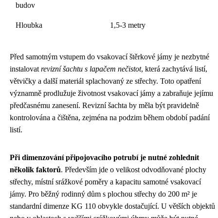
budov
Hloubka
1,5-3 metry
Před samotným vstupem do vsakovací štěrkové jámy je nezbytné
instalovat
revizní šachtu s lapačem nečistot
, která zachytává listí,
větvičky a další materiál splachovaný ze střechy. Toto opatření
významně prodlužuje životnost vsakovací jámy a zabraňuje jejímu
předčasnému zanesení. Revizní šachta by měla být pravidelně
kontrolována a čištěna, zejména na podzim během období padání
listí.
Při dimenzování připojovacího potrubí je nutné zohlednit
několik faktorů
. Především jde o velikost odvodňované plochy
střechy, místní srážkové poměry a kapacitu samotné vsakovací
jámy. Pro běžný rodinný dům s plochou střechy do 200 m² je
standardní dimenze KG 110 obvykle dostačující. U větších objektů