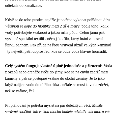
odtékala do kanalizace.
Když se do toho pustíte, nejdřív je potřeba vykopat pořádnou díru.
Většinou se kope do hloubky mezi 2 až 4 metry
, podle toho, kolik
vody potřebujete vsáknout a jakou máte půdu. Celou jámu pak
vystlané speciální textilií - něco jako filtr, který brání zanesení
štěrku bahnem. Pak přijde na řadu vrstvení různě velkých kamínků
- ty největší patří doprostřed, kde se bude voda hlavně hromadit.
Celý systém funguje vlastně úplně jednoduše a přirozeně
. Voda
z okapů nebo drenáže steče do jámy, kde se na chvíli zadrží mezi
kameny a pak se postupně vsákne do okolní zeminy. Je to jako
když nalijete vodu do obřího sítka - někde se musí ta voda zdržet,
než se vsákne, že?
Při plánování je potřeba myslet na pár důležitých věcí.
Musíte
správně spočítat, jak velkou plochu budete odvádět, jak moc u vás