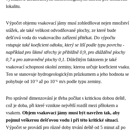
lokalitu.
Výpočet objemu vsakovací jámy musí zohledňovat nejen množství
srážek, ale také velikost odvodňované plochy, ze které bude
dešťová voda do vsakovacího zařízení přitékat.
Do výpočtu
vstupuje také koeficient odtoku, který se liší podle typu povrchu -
například pro šikmé střechy je přibližně 0,9, pro dlážděné plochy
0,7 a pro zatravněné plochy 0,1
. Důležitým faktorem je také
vsakovací schopnost okolní zeminy, kterou určuje koeficient vsaku.
Ten se stanovuje hydrogeologickým průzkumem a jeho hodnota se
pohybuje od 10⁻³ až po 10⁻⁶ m/s podle typu zeminy.
Pro správné dimenzování je třeba počítat s kritickou dobou deště,
což je doba, při které vznikne největší rozdíl mezi přítokem a
vsakem.
Objem vsakovací jámy musí být navržen tak, aby
pojmul veškerou dešťovou vodu i při této kritické situaci
.
Výpočet se provádí pro různé doby trvání deště od 5 minut až po