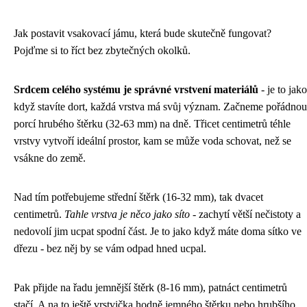
Jak postavit vsakovací jámu, která bude skutečně fungovat?
Pojďme si to říct bez zbytečných okolků.
Srdcem celého systému je správné vrstvení materiálů
- je to jako
když stavíte dort, každá vrstva má svůj význam. Začneme pořádnou
porcí hrubého štěrku (32-63 mm) na dně. Třicet centimetrů téhle
vrstvy vytvoří ideální prostor, kam se může voda schovat, než se
vsákne do země.
Nad tím potřebujeme střední štěrk (16-32 mm), tak dvacet
centimetrů.
Tahle vrstva je něco jako síto
- zachytí větší nečistoty a
nedovolí jim ucpat spodní část. Je to jako když máte doma sítko ve
dřezu - bez něj by se vám odpad hned ucpal.
Pak přijde na řadu jemnější štěrk (8-16 mm), patnáct centimetrů
stačí. A na to ještě vrstvička hodně jemného štěrku nebo hrubšího