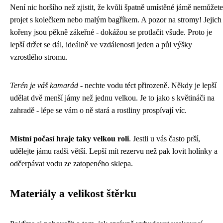
Není nic horšího než zjistit, že kvůli špatně umístěné jámě nemůžete
projet s kolečkem nebo malým bagříkem. A pozor na stromy! Jejich
kořeny jsou pěkně zákeřné - dokážou se protlačit všude. Proto je
lepší držet se dál, ideálně ve vzdálenosti jeden a půl výšky
vzrostlého stromu.
Terén je váš kamarád
- nechte vodu téct přirozeně. Někdy je lepší
udělat dvě menší jámy než jednu velkou. Je to jako s květináči na
zahradě - lépe se vám o ně stará a rostliny prospívají víc.
Místní počasí hraje taky velkou roli
. Jestli u vás často prší,
udělejte jámu radši větší. Lepší mít rezervu než pak lovit holínky a
odčerpávat vodu ze zatopeného sklepa.
Materiály a velikost štěrku