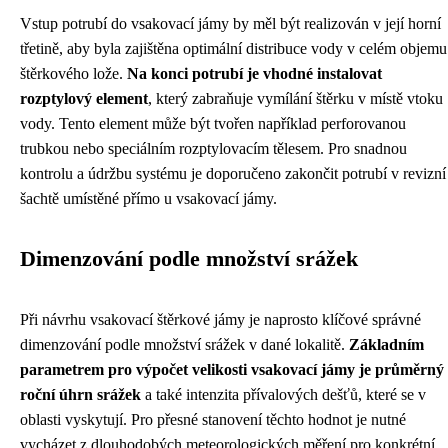
Vstup potrubí do vsakovací jámy by měl být realizován v její horní
třetině, aby byla zajištěna optimální distribuce vody v celém objemu
štěrkového lože.
Na konci potrubí je vhodné instalovat
rozptylový element
, který zabraňuje vymílání štěrku v místě vtoku
vody. Tento element může být tvořen například perforovanou
trubkou nebo speciálním rozptylovacím tělesem. Pro snadnou
kontrolu a údržbu systému je doporučeno zakončit potrubí v revizní
šachtě umístěné přímo u vsakovací jámy.
Dimenzování podle množství srážek
Při návrhu vsakovací štěrkové jámy je naprosto klíčové správné
dimenzování podle množství srážek v dané lokalitě.
Základním
parametrem pro výpočet velikosti vsakovací jámy je průměrný
roční úhrn srážek
a také intenzita přívalových dešťů, které se v
oblasti vyskytují. Pro přesné stanovení těchto hodnot je nutné
vycházet z dlouhodobých meteorologických měření pro konkrétní