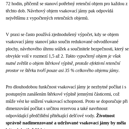
72 hodin, přičemž se stanoví potřebný retenční objem pro každou z
těchto dob. Návrhový objem vsakovací jámy pak odpovídá
největšímu z vypočtených retenčních objemů.
V praxi se často používá zjednodušený výpočet, kdy se objem
vsakovací jámy stanoví jako součin redukované odvodňované
plochy, návrhového úhrnu srážek a součinitele bezpečnosti, který se
obvykle volí v rozmezí 1,5 až 2.
Takto vypočtený objem je však
nutné zvětšit o objem štěrkové výplně, protože efektivní retenční
prostor ve štěrku tvoří pouze asi 35 % celkového objemu jámy
.
Pro dlouhodobou funkčnost vsakovací jámy je nezbytné počítat i s
postupným zanášením štěrkové výplně jemnými částicemi, což
může vést ke snížení vsakovací schopnosti. Proto se doporučuje při
dimenzování počítat s určitou rezervou a také navrhnout
odpovídající předčištění přitékající dešťové vody.
Životnost
správně nadimenzované a udržované vsakovací jámy by měla