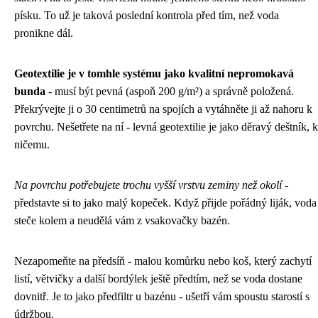
písku. To už je taková poslední kontrola před tím, než voda
pronikne dál.
Geotextilie je v tomhle systému jako kvalitní nepromokavá
bunda
- musí být pevná (aspoň 200 g/m²) a správně položená.
Překrývejte ji o 30 centimetrů na spojích a vytáhněte ji až nahoru k
povrchu. Nešetřete na ní - levná geotextilie je jako děravý deštník, k
ničemu.
Na povrchu potřebujete trochu vyšší vrstvu zeminy než okolí
-
představte si to jako malý kopeček. Když přijde pořádný liják, voda
steče kolem a neudělá vám z vsakovačky bazén.
Nezapomeňte na předsíň - malou komůrku nebo koš, který zachytí
listí, větvičky a další bordýlek ještě předtím, než se voda dostane
dovnitř. Je to jako předfiltr u bazénu - ušetří vám spoustu starostí s
údržbou.