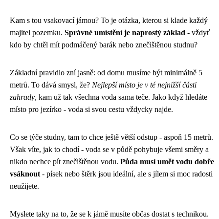
Kam s tou vsakovací jámou? To je otázka, kterou si klade každý
majitel pozemku.
Správné umístění je naprostý základ
- vždyť
kdo by chtěl mít podmáčený barák nebo znečištěnou studnu?
Základní pravidlo zní jasně: od domu musíme být minimálně 5
metrů. To dává smysl, že?
Nejlepší místo je v té nejnižší části
zahrady
, kam už tak všechna voda sama teče. Jako když hledáte
místo pro jezírko - voda si svou cestu vždycky najde.
Co se týče studny, tam to chce ještě větší odstup - aspoň 15 metrů.
Však víte, jak to chodí - voda se v půdě pohybuje všemi směry a
nikdo nechce pít znečištěnou vodu.
Půda musí umět vodu dobře
vsáknout
- písek nebo štěrk jsou ideální, ale s jílem si moc radosti
neužijete.
Myslete taky na to, že se k jámě musíte občas dostat s technikou.