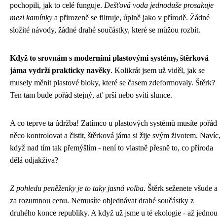
pochopili, jak to celé funguje.
Dešťová voda jednoduše prosakuje
mezi kamínky
a přirozeně se filtruje, úplně jako v přírodě. Žádné
složité návody, žádné drahé součástky, které se můžou rozbít.
Když to srovnám s moderními plastovými systémy, štěrková
jáma vydrží prakticky navěky
. Kolikrát jsem už viděl, jak se
musely měnit plastové bloky, které se časem zdeformovaly. Štěrk?
Ten tam bude pořád stejný, ať prší nebo svítí slunce.
A co teprve ta údržba! Zatímco u plastových systémů musíte pořád
něco kontrolovat a čistit, štěrková jáma si žije svým životem. Navíc,
když nad tím tak přemýšlím - není to vlastně přesně to, co příroda
dělá odjakživa?
Z pohledu peněženky je to taky jasná volba
. Štěrk seženete všude a
za rozumnou cenu. Nemusíte objednávat drahé součástky z
druhého konce republiky. A když už jsme u té ekologie - až jednou