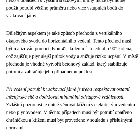
nebo v oblastech s vyššími srážkovými úhrny může být nutné
použít potrubí většího průměru nebo více vstupních bodů do
vsakovací jámy.
Důležitým aspektem je také způsob přechodu z vertikálního
okapového svodu do horizontálního vedení. Tento přechod musí
být realizován pomocí dvou 45° kolen místo jednoho 90° kolena,
což zajišťuje plynulejší průtok vody a snižuje riziko ucpání. V místě
přechodu je vhodné vytvořit betonový základ, který stabilizuje
potrubí a zabraňuje jeho případnému poklesu.
Při vedení potrubí k vsakovací jámě je třeba respektovat ostatní
inženýrské sítě a dodržovat minimální odstupové vzdálenosti
.
Zvláštní pozornost je nutné věnovat křížení s elektrickým vedením
nebo plynovodem. V těchto případech musí být potrubí opatřeno
chráničkou a křížení musí být provedeno v souladu s příslušnými
normami.