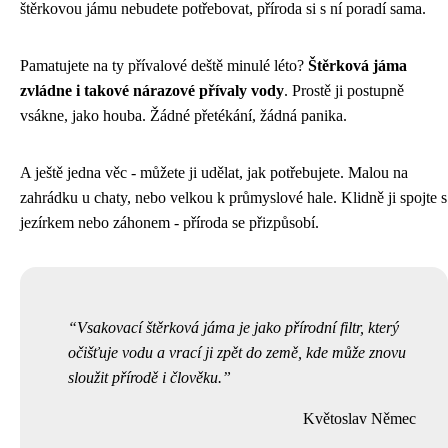
štěrkovou jámu nebudete potřebovat, příroda si s ní poradí sama.
Pamatujete na ty přívalové deště minulé léto?
Štěrková jáma
zvládne i takové nárazové přívaly vody
. Prostě ji postupně
vsákne, jako houba. Žádné přetékání, žádná panika.
A ještě jedna věc - můžete ji udělat, jak potřebujete. Malou na
zahrádku u chaty, nebo velkou k průmyslové hale. Klidně ji spojte s
jezírkem nebo záhonem - příroda se přizpůsobí.
Vsakovací štěrková jáma je jako přírodní filtr, který
očišťuje vodu a vrací ji zpět do země, kde může znovu
sloužit přírodě i člověku.
Květoslav Němec