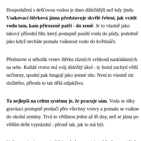
Hospodaření s dešťovou vodou je dnes důležitější než kdy jindy.
Vsakovací štěrková jáma představuje skvělé řešení, jak vrátit
vodu tam, kam přirozeně patří - do země
. Je to vlastně jako
takový přírodní filtr, který postupně pouští vodu do půdy, podobně
jako když necháte pomalu vsáknout vodu do květináče.
Představte si několik vrstev štěrku různých velikostí naskládaných
na sebe.
Každá vrstva má svůj důležitý úkol
- ty horní zachytí větší
nečistoty, spodní pak fungují jako jemné síto. Není to vlastně nic
složitého, příroda to tak dělá odjakživa.
To nejlepší na celém systému je, že pracuje sám
. Voda se díky
gravitaci postupně protlačí přes všechny vrstvy a pomalu se vsákne
do okolní zeminy. Trvá to většinou jeden až tři dny, než se jáma po
větším dešti vyprázdní - přesně tak, jak to má být.