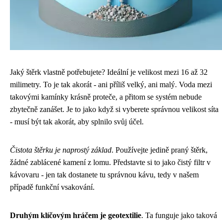
Jaký štěrk vlastně potřebujete? Ideální je velikost mezi 16 až 32
milimetry. To je tak akorát - ani příliš velký, ani malý. Voda mezi
takovými kamínky krásně proteče, a přitom se systém nebude
zbytečně zanášet. Je to jako když si vyberete správnou velikost síta
- musí být tak akorát, aby splnilo svůj účel.
Čistota štěrku je naprostý základ
. Používejte jedině praný štěrk,
žádné zablácené kamení z lomu. Představte si to jako čistý filtr v
kávovaru - jen tak dostanete tu správnou kávu, tedy v našem
případě funkční vsakování.
Druhým klíčovým hráčem je geotextilie
. Ta funguje jako taková