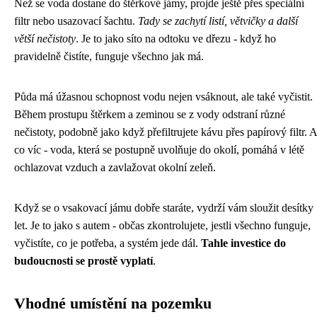
Než se voda dostane do štěrkové jámy, projde ještě přes speciální
filtr nebo usazovací šachtu.
Tady se zachytí listí, větvičky a další
větší nečistoty
. Je to jako síto na odtoku ve dřezu - když ho
pravidelně čistíte, funguje všechno jak má.
Půda má úžasnou schopnost vodu nejen vsáknout, ale také vyčistit.
Během prostupu štěrkem a zeminou se z vody odstraní různé
nečistoty, podobně jako když přefiltrujete kávu přes papírový filtr. A
co víc - voda, která se postupně uvolňuje do okolí, pomáhá v létě
ochlazovat vzduch a zavlažovat okolní zeleň.
Když se o vsakovací jámu dobře staráte, vydrží vám sloužit desítky
let. Je to jako s autem - občas zkontrolujete, jestli všechno funguje,
vyčistíte, co je potřeba, a systém jede dál.
Tahle investice do
budoucnosti se prostě vyplatí
.
Vhodné umístění na pozemku