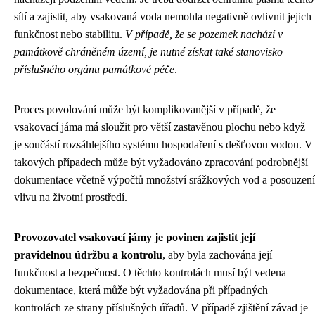
sítí a zajistit, aby vsakovaná voda nemohla negativně ovlivnit jejich
funkčnost nebo stabilitu.
V případě, že se pozemek nachází v
památkově chráněném území, je nutné získat také stanovisko
příslušného orgánu památkové péče
.
Proces povolování může být komplikovanější v případě, že
vsakovací jáma má sloužit pro větší zastavěnou plochu nebo když
je součástí rozsáhlejšího systému hospodaření s dešťovou vodou. V
takových případech může být vyžadováno zpracování podrobnější
dokumentace včetně výpočtů množství srážkových vod a posouzení
vlivu na životní prostředí.
Provozovatel vsakovací jámy je povinen zajistit její
pravidelnou údržbu a kontrolu
, aby byla zachována její
funkčnost a bezpečnost. O těchto kontrolách musí být vedena
dokumentace, která může být vyžadována při případných
kontrolách ze strany příslušných úřadů. V případě zjištění závad je