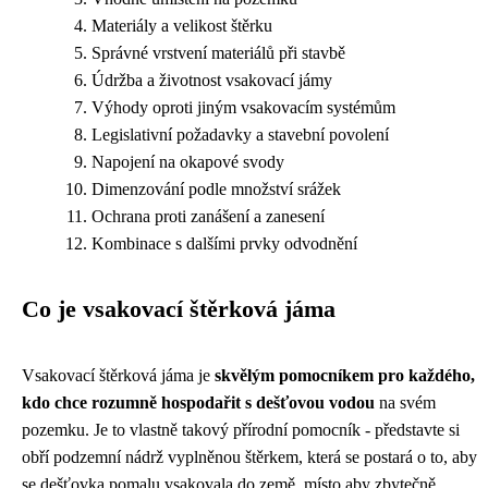
Materiály a velikost štěrku
Správné vrstvení materiálů při stavbě
Údržba a životnost vsakovací jámy
Výhody oproti jiným vsakovacím systémům
Legislativní požadavky a stavební povolení
Napojení na okapové svody
Dimenzování podle množství srážek
Ochrana proti zanášení a zanesení
Kombinace s dalšími prvky odvodnění
Co je vsakovací štěrková jáma
Vsakovací štěrková jáma je
skvělým pomocníkem pro každého,
kdo chce rozumně hospodařit s dešťovou vodou
na svém
pozemku. Je to vlastně takový přírodní pomocník - představte si
obří podzemní nádrž vyplněnou štěrkem, která se postará o to, aby
se dešťovka pomalu vsakovala do země, místo aby zbytečně