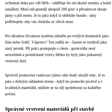
ochranná deka pro váš štěrk - odděluje ho od okolní zeminy a brání
zanášení. Musí mít gramáž alespoň 200 g/m² a přesahovat okraje
jámy o půl metru. Je to jako když si oblékáte bundu - taky
potřebujete, aby vás chránila ze všech stran.
Pro dlouhou životnost systému sáhněte po tvrdých horninách jako
žula nebo čedič. Vápenec? Ten raději ne - časem se rozdrolí jako
starý perník. Při práci postupujte s citem - geotextilie není
nerozbitná a promíchané vrstvy štěrku by byly jako pokazený
vrstvený dort.
Správně postavená vsakovací jáma vám bude sloužit roky
. Je to
jako s dobrým základem domu - když ho postavíte poctivě a z
kvalitních materiálů, můžete se na něj spolehnout za každého
počasí.
Správné vrstvení materiálů při stavbě