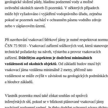
geologické složení půdy, hladinu podzemní vody a možné
ovlivnění okolních staveb či pozemků. V některých případech
může být vyžadováno i vyjádření vodoprávního úřadu, zejména
pokud se pozemek nachází v ochranném pásmu vodního zdroje
nebo v záplavovém území.
Při navrhování vsakovací štěrkové jámy je nutné respektovat normu
ČSN 75 9010 - Vsakovací zařízení srážkových vod, která stanovuje
technické požadavky na návrh, výstavbu a provoz vsakovacích
zařízení.
Důležitým aspektem je dodržení minimálních
vzdáleností od okolních objektů
. Od základů budov musí být
vsakovací jáma vzdálena minimálně 2 metry, přičemž tato
vzdálenost se může zvýšit v závislosti na geologických podmínkách
a hloubce základů.
Vlastník pozemku musí také získat souhlas od správců
inženýrských sítí, pokud se v blízkosti plánované vsakovací jámy
nacházejí podzemní vedení. Je třeba dodržet ochranná pásma těchto