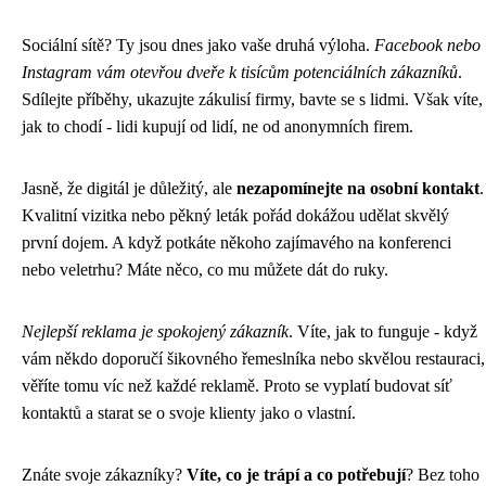
Sociální sítě? Ty jsou dnes jako vaše druhá výloha.
Facebook nebo
Instagram vám otevřou dveře k tisícům potenciálních zákazníků
.
Sdílejte příběhy, ukazujte zákulisí firmy, bavte se s lidmi. Však víte,
jak to chodí - lidi kupují od lidí, ne od anonymních firem.
Jasně, že digitál je důležitý, ale
nezapomínejte na osobní kontakt
.
Kvalitní vizitka nebo pěkný leták pořád dokážou udělat skvělý
první dojem. A když potkáte někoho zajímavého na konferenci
nebo veletrhu? Máte něco, co mu můžete dát do ruky.
Nejlepší reklama je spokojený zákazník
. Víte, jak to funguje - když
vám někdo doporučí šikovného řemeslníka nebo skvělou restauraci,
věříte tomu víc než každé reklamě. Proto se vyplatí budovat síť
kontaktů a starat se o svoje klienty jako o vlastní.
Znáte svoje zákazníky?
Víte, co je trápí a co potřebují
? Bez toho