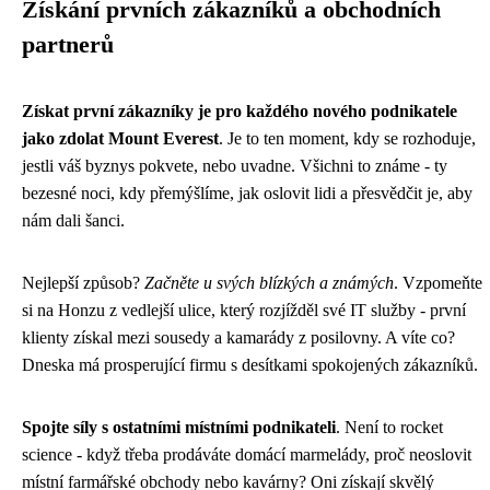
Získání prvních zákazníků a obchodních
partnerů
Získat první zákazníky je pro každého nového podnikatele
jako zdolat Mount Everest
. Je to ten moment, kdy se rozhoduje,
jestli váš byznys pokvete, nebo uvadne. Všichni to známe - ty
bezesné noci, kdy přemýšlíme, jak oslovit lidi a přesvědčit je, aby
nám dali šanci.
Nejlepší způsob?
Začněte u svých blízkých a známých
. Vzpomeňte
si na Honzu z vedlejší ulice, který rozjížděl své IT služby - první
klienty získal mezi sousedy a kamarády z posilovny. A víte co?
Dneska má prosperující firmu s desítkami spokojených zákazníků.
Spojte síly s ostatními místními podnikateli
. Není to rocket
science - když třeba prodáváte domácí marmelády, proč neoslovit
místní farmářské obchody nebo kavárny? Oni získají skvělý