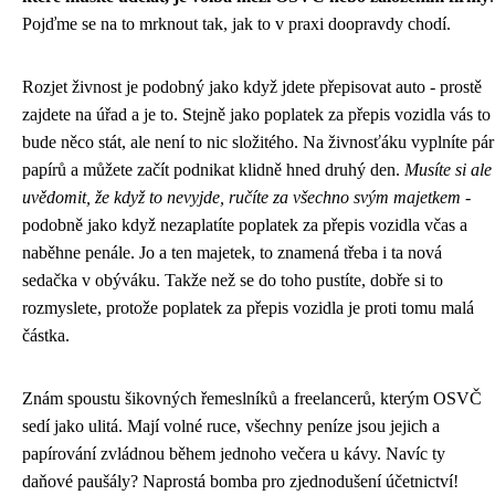
Pojďme se na to mrknout tak, jak to v praxi doopravdy chodí.
Rozjet živnost je podobný jako když jdete přepisovat auto - prostě
zajdete na úřad a je to. Stejně jako
poplatek za přepis vozidla
vás to
bude něco stát, ale není to nic složitého. Na živnosťáku vyplníte pár
papírů a můžete začít podnikat klidně hned druhý den.
Musíte si ale
uvědomit, že když to nevyjde, ručíte za všechno svým majetkem
-
podobně jako když nezaplatíte poplatek za přepis vozidla včas a
naběhne penále. Jo a ten majetek, to znamená třeba i ta nová
sedačka v obýváku. Takže než se do toho pustíte, dobře si to
rozmyslete, protože poplatek za přepis vozidla je proti tomu malá
částka.
Znám spoustu šikovných řemeslníků a freelancerů, kterým OSVČ
sedí jako ulitá. Mají volné ruce, všechny peníze jsou jejich a
papírování zvládnou během jednoho večera u kávy. Navíc ty
daňové paušály? Naprostá bomba pro zjednodušení účetnictví!