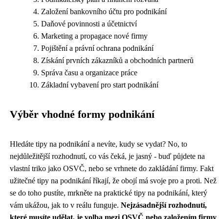
Založení bankovního účtu pro podnikání
Daňové povinnosti a účetnictví
Marketing a propagace nové firmy
Pojištění a právní ochrana podnikání
Získání prvních zákazníků a obchodních partnerů
Správa času a organizace práce
Základní vybavení pro start podnikání
Výběr vhodné formy podnikání
Hledáte
tipy na podnikání
a nevíte, kudy se vydat? No, to
nejdůležitější rozhodnutí, co vás čeká, je jasný - buď půjdete na
vlastní triko jako OSVČ, nebo se vrhnete do zakládání firmy. Fakt
užitečné tipy na podnikání říkají, že obojí má svoje pro a proti. Než
se do toho pustíte, mrkněte na praktické tipy na podnikání, který
vám ukážou, jak to v reálu funguje.
Nejzásadnější rozhodnutí,
které musíte udělat, je volba mezi OSVČ nebo založením firmy
.