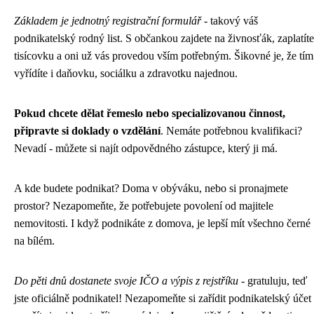
Základem je jednotný registrační formulář
- takový váš
podnikatelský rodný list. S občankou zajdete na živnosťák, zaplatíte
tisícovku a oni už vás provedou vším potřebným. Šikovné je, že tím
vyřídíte i daňovku, sociálku a zdravotku najednou.
Pokud chcete dělat řemeslo nebo specializovanou činnost,
připravte si doklady o vzdělání
. Nemáte potřebnou kvalifikaci?
Nevadí - můžete si najít odpovědného zástupce, který ji má.
A kde budete podnikat? Doma v obýváku, nebo si pronajmete
prostor? Nezapomeňte, že potřebujete povolení od majitele
nemovitosti. I když podnikáte z domova, je lepší mít všechno černé
na bílém.
Do pěti dnů dostanete svoje IČO a výpis z rejstříku
- gratuluju, teď
jste oficiálně podnikatel! Nezapomeňte si zařídit podnikatelský účet