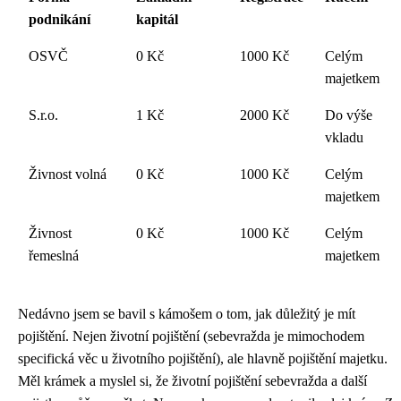
podnikání
kapitál
OSVČ
0 Kč
1000 Kč
Celým
majetkem
S.r.o.
1 Kč
2000 Kč
Do výše
vkladu
Živnost volná
0 Kč
1000 Kč
Celým
majetkem
Živnost
0 Kč
1000 Kč
Celým
řemeslná
majetkem
Nedávno jsem se bavil s kámošem o tom, jak důležitý je mít
pojištění. Nejen životní pojištění (sebevražda je mimochodem
specifická věc u životního pojištění
), ale hlavně pojištění majetku.
Měl krámek a myslel si, že životní pojištění sebevražda a další