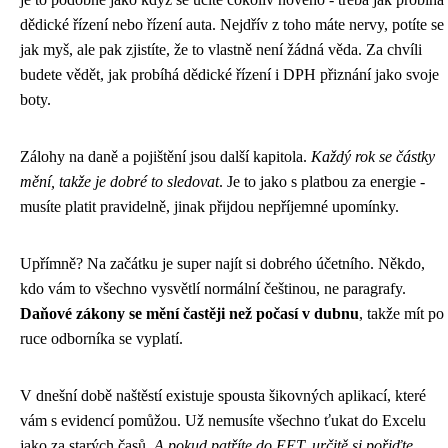
dědické řízení nebo řízení auta. Nejdřív z toho máte nervy, potíte se
jak myš, ale pak zjistíte, že to vlastně není žádná věda. Za chvíli
budete vědět, jak probíhá dědické řízení i DPH přiznání jako svoje
boty.
Zálohy na daně a pojištění jsou další kapitola.
Každý rok se částky
mění, takže je dobré to sledovat
. Je to jako s platbou za energie -
musíte platit pravidelně, jinak přijdou nepříjemné upomínky.
Upřímně? Na začátku je super najít si dobrého účetního. Někdo,
kdo vám to všechno vysvětlí normální češtinou, ne paragrafy.
Daňové zákony se mění častěji než počasí v dubnu
, takže mít po
ruce odborníka se vyplatí.
V dnešní době naštěstí existuje spousta šikovných aplikací, které
vám s evidencí pomůžou. Už nemusíte všechno ťukat do Excelu
jako za starých časů.
A pokud patříte do EET, určitě si pořiďte