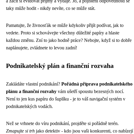
a začít si evidovat příjmy a výdaje. Jo, a pojištění odpovědnosti se
taky může hodit - nikdy nevíte, co se může stát.
Pamatujte, že živnosťák se může kdykoliv přijít podívat, jak to
vedete. Proto si schovávejte všechny důležité papíry a hlaste
každou změnu. Zní to jako hodně práce? Nebojte, když si to dobře
naplánujete, zvládnete to levou zadní!
Podnikatelský plán a finanční rozvaha
Zakládáte vlastní podnikání?
Pořádná příprava podnikatelského
plánu a finanční rozvahy
vám ušetří spoustu bezesných nocí.
Není to jen kus papíru do šuplíku - je to váš navigační systém v
podnikatelských vodách.
Než se vrhnete do víru podnikání, projděte si pořádně terén.
Zmapujte si trh
jako detektiv - kdo jsou vaši konkurenti, co nabízejí