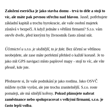
Založení eseróčka je jako stavba domu - trvá to déle a stojí to
víc, ale máte pak pevnou střechu nad hlavou
. Jasně, potřebujete
základní kapitál a trochu byrokracie, ale vaše osobní majetek
zůstává v bezpečí. A když jednáte s většími firmami? S.r.o. vám
otevře dveře, před kterými by živnostník často zůstal stát.
Účetnictví u s.r.o. je složitější, to je fakt
. Bez účetní se většinou
neobejdete, ale zase máte perfektní přehled o každé koruně. Je to
jako mít GPS navigaci místo papírové mapy - stojí to víc, ale víte
přesně, kde jste.
Představte si, že vaše podnikání je jako rostlina. Jako OSVČ
můžete rychle vyrůst, ale jste trochu zranitelnější. S.r.o. roste
pomaleji, ale má silnější kořeny.
Pokud plánujete nabrat
zaměstnance nebo spolupracovat s velkými firmami, s.r.o. je
často lepší volba
.