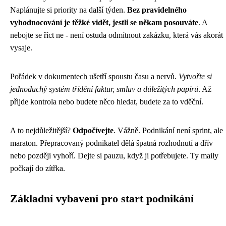
Naplánujte si priority na další týden.
Bez pravidelného
vyhodnocování je těžké vidět, jestli se někam posouváte
. A
nebojte se říct ne - není ostuda odmítnout zakázku, která vás akorát
vysaje.
Pořádek v dokumentech ušetří spoustu času a nervů.
Vytvořte si
jednoduchý systém třídění faktur, smluv a důležitých papírů
. Až
přijde kontrola nebo budete něco hledat, budete za to vděční.
A to nejdůležitější?
Odpočívejte
. Vážně. Podnikání není sprint, ale
maraton. Přepracovaný podnikatel dělá špatná rozhodnutí a dřív
nebo později vyhoří. Dejte si pauzu, když ji potřebujete. Ty maily
počkají do zítřka.
Základní vybavení pro start podnikání