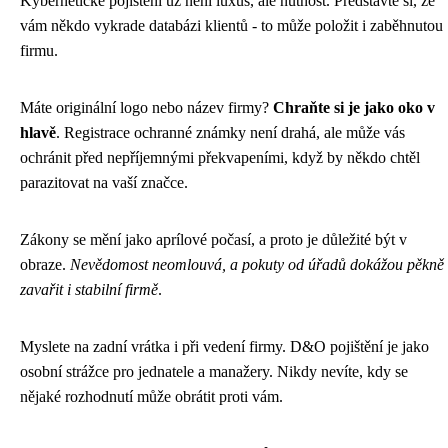
Kybernetické pojištění už není luxus, ale nutnost. Představte si, že
vám někdo vykrade databázi klientů - to může položit i zaběhnutou
firmu.
Máte originální logo nebo název firmy?
Chraňte si je jako oko v
hlavě
. Registrace ochranné známky není drahá, ale může vás
ochránit před nepříjemnými překvapeními, když by někdo chtěl
parazitovat na vaší značce.
Zákony se mění jako aprílové počasí, a proto je důležité být v
obraze.
Nevědomost neomlouvá, a pokuty od úřadů dokážou pěkně
zavařit i stabilní firmě
.
Myslete na zadní vrátka i při vedení firmy. D&O pojištění je jako
osobní strážce pro jednatele a manažery. Nikdy nevíte, kdy se
nějaké rozhodnutí může obrátit proti vám.