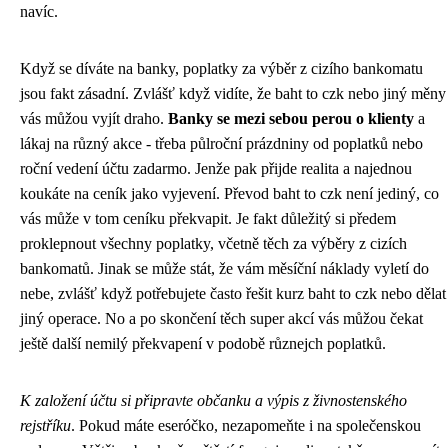
navíc.
Když se díváte na banky, poplatky za výběr z cizího bankomatu
jsou fakt zásadní. Zvlášť když vidíte, že
baht to czk
nebo jiný měny
vás můžou vyjít draho.
Banky se mezi sebou perou o klienty
a
lákaj na různý akce - třeba půlroční prázdniny od poplatků nebo
roční vedení účtu zadarmo. Jenže pak přijde realita a najednou
koukáte na ceník jako vyjevení. Převod baht to czk není jediný, co
vás může v tom ceníku překvapit. Je fakt důležitý si předem
proklepnout všechny poplatky, včetně těch za výběry z cizích
bankomatů. Jinak se může stát, že vám měsíční náklady vyletí do
nebe, zvlášť když potřebujete často řešit kurz baht to czk nebo dělat
jiný operace. No a po skončení těch super akcí vás můžou čekat
ještě další nemilý překvapení v podobě různejch poplatků.
K založení účtu si připravte občanku a výpis z živnostenského
rejstříku
. Pokud máte eseróčko, nezapomeňte i na společenskou