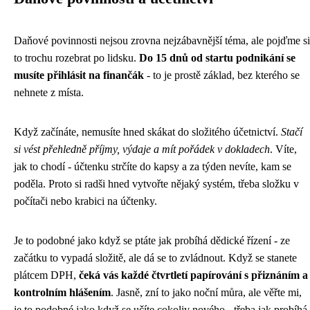
Daňové povinnosti nejsou zrovna nejzábavnější téma, ale pojďme si
to trochu rozebrat po lidsku.
Do 15 dnů od startu podnikání se
musíte přihlásit na finančák
- to je prostě základ, bez kterého se
nehnete z místa.
Když začínáte, nemusíte hned skákat do složitého účetnictví.
Stačí
si vést přehledně příjmy, výdaje a mít pořádek v dokladech
. Víte,
jak to chodí - účtenku strčíte do kapsy a za týden nevíte, kam se
poděla. Proto si radši hned vytvořte nějaký systém, třeba složku v
počítači nebo krabici na účtenky.
Je to podobné jako když se ptáte
jak probíhá dědické řízení
- ze
začátku to vypadá složitě, ale dá se to zvládnout. Když se stanete
plátcem DPH,
čeká vás každé čtvrtletí papírování s přiznáním a
kontrolním hlášením
. Jasně, zní to jako noční můra, ale věřte mi,
je to podobné jako když se učíte cokoliv nového - třeba jak probíhá