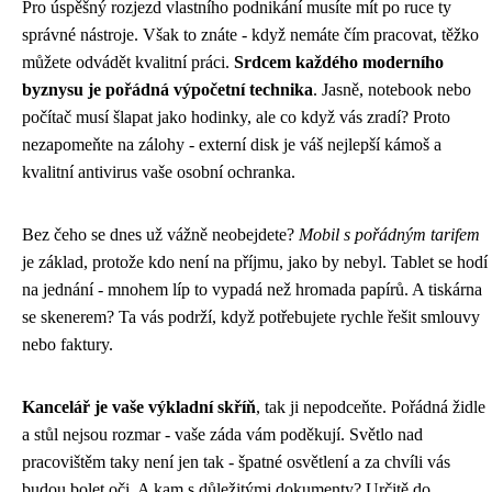
Pro úspěšný rozjezd vlastního podnikání musíte mít po ruce ty
správné nástroje. Však to znáte - když nemáte čím pracovat, těžko
můžete odvádět kvalitní práci.
Srdcem každého moderního
byznysu je pořádná výpočetní technika
. Jasně, notebook nebo
počítač musí šlapat jako hodinky, ale co když vás zradí? Proto
nezapomeňte na zálohy - externí disk je váš nejlepší kámoš a
kvalitní antivirus vaše osobní ochranka.
Bez čeho se dnes už vážně neobejdete?
Mobil s pořádným tarifem
je základ, protože kdo není na příjmu, jako by nebyl. Tablet se hodí
na jednání - mnohem líp to vypadá než hromada papírů. A tiskárna
se skenerem? Ta vás podrží, když potřebujete rychle řešit smlouvy
nebo faktury.
Kancelář je vaše výkladní skříň
, tak ji nepodceňte. Pořádná židle
a stůl nejsou rozmar - vaše záda vám poděkují. Světlo nad
pracovištěm taky není jen tak - špatné osvětlení a za chvíli vás
budou bolet oči. A kam s důležitými dokumenty? Určitě do