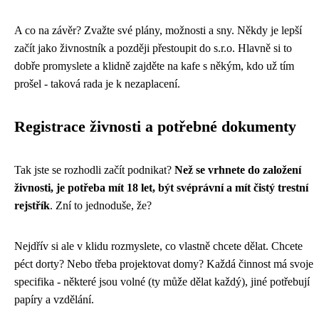
A co na závěr? Zvažte své plány, možnosti a sny. Někdy je lepší
začít jako živnostník a později přestoupit do s.r.o. Hlavně si to
dobře promyslete a klidně zajděte na kafe s někým, kdo už tím
prošel - taková rada je k nezaplacení.
Registrace živnosti a potřebné dokumenty
Tak jste se rozhodli začít podnikat?
Než se vrhnete do založení
živnosti, je potřeba mít 18 let, být svéprávní a mít čistý trestní
rejstřík
. Zní to jednoduše, že?
Nejdřív si ale v klidu rozmyslete, co vlastně chcete dělat. Chcete
péct dorty? Nebo třeba projektovat domy? Každá činnost má svoje
specifika - některé jsou volné (ty může dělat každý), jiné potřebují
papíry a vzdělání.