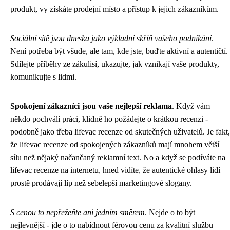
produkt, vy získáte prodejní místo a přístup k jejich zákazníkům.
Sociální sítě jsou dneska jako výkladní skříň vašeho podnikání
.
Není potřeba být všude, ale tam, kde jste, buďte aktivní a autentičtí.
Sdílejte příběhy ze zákulisí, ukazujte, jak vznikají vaše produkty,
komunikujte s lidmi.
Spokojení zákazníci jsou vaše nejlepší reklama
. Když vám
někdo pochválí práci, klidně ho požádejte o krátkou recenzi -
podobně jako třeba
lifevac recenze
od skutečných uživatelů. Je fakt,
že lifevac recenze od spokojených zákazníků mají mnohem větší
sílu než nějaký načančaný reklamní text. No a když se podíváte na
lifevac recenze na internetu, hned vidíte, že autentické ohlasy lidí
prostě prodávají líp než sebelepší marketingové slogany.
S cenou to nepřežeňte ani jedním směrem
. Nejde o to být
nejlevnější - jde o to nabídnout férovou cenu za kvalitní službu