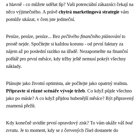
a hlavně - co můžete udělat líp? Vaši potenciální zákazníci čekají na
něco výjimečného. A právě
chytrá marketingová strategie
vám
pomůže ukázat, v čem jste jedineční.
Peníze, peníze, peníze... Bez
pečlivého finančního plánování
to
prostě nejde. Spočítejte si každou korunu - od první faktury za
nájem až po poslední razítko na úřadě. Nezapomeňte na finanční
polštář pro první měsíce, kdy tržby ještě nemusí pokrýt všechny
náklady.
Plánujte jako životní optimista, ale počítejte jako opatrný realista.
Připravte si různé scénáře vývoje tržeb
. Co když půjde všechno
jako po másle? A co když přijdou hubenější měsíce? Být připravený
znamená přežít.
Kdy konečně uvidíte první opravdový zisk? To vám ukáže váš
bod
zvratu
. Je to moment, kdy se z červených čísel dostanete do