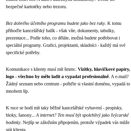
bezpečné kartotéky nebo trezoru.
Bez dobrého účetního programu budete jako bez ruky
. K tomu
přihoďte kancelářský balík - však víte, dokumenty, tabulky,
prezentace... Podle toho, co děláte, možná budete potřebovat i
speciální programy. Grafici, projektanti, skladníci - každý má své
specifické potřeby.
Komunikace s klienty musí mít šmrnc.
Vizitky, hlavičkové papíry,
logo - všechno by mělo ladit a vypadat profesionálně
. A e-mail?
Žádný seznam nebo centrum - pořiďte si vlastní doménu, vypadá to
mnohem líp.
K ruce se hodí mít taky běžné kancelářské vybavení - propisky,
bloky, šanony...
A internet? Ten musí být spolehlivý jako švýcarské
hodinky
. Nejlíp se záložním připojením, protože výpadek vás může
stát klienta.