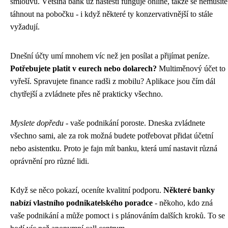
smlouvu. Většina bank už naštěstí funguje online, takže se nemusíte
táhnout na pobočku - i když některé ty konzervativnější to stále
vyžadují.
Dnešní účty umí mnohem víc než jen posílat a přijímat peníze.
Potřebujete platit v eurech nebo dolarech?
Multiměnový účet to
vyřeší. Spravujete finance radši z mobilu? Aplikace jsou čím dál
chytřejší a zvládnete přes ně prakticky všechno.
Myslete dopředu
- vaše podnikání poroste. Dneska zvládnete
všechno sami, ale za rok možná budete potřebovat přidat účetní
nebo asistentku. Proto je fajn mít banku, která umí nastavit různá
oprávnění pro různé lidi.
Když se něco pokazí, oceníte kvalitní podporu.
Některé banky
nabízí vlastního podnikatelského poradce
- někoho, kdo zná
vaše podnikání a může pomoct i s plánováním dalších kroků. To se