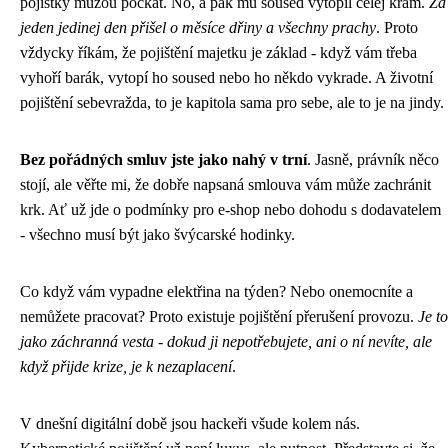
pojistky můžou počkat. No, a pak mu soused vytopil celej krám.
Za
jeden jedinej den přišel o měsíce dřiny a všechny prachy
. Proto
vždycky říkám, že pojištění majetku je základ - když vám třeba
vyhoří barák, vytopí ho soused nebo ho někdo vykrade. A životní
pojištění sebevražda, to je kapitola sama pro sebe, ale to je na jindy.
Bez pořádných smluv jste jako nahý v trní
. Jasně, právník něco
stojí, ale věřte mi, že dobře napsaná smlouva vám může zachránit
krk. Ať už jde o podmínky pro e-shop nebo dohodu s dodavatelem
- všechno musí být jako švýcarské hodinky.
Co když vám vypadne elektřina na týden? Nebo onemocníte a
nemůžete pracovat? Proto existuje pojištění přerušení provozu.
Je to
jako záchranná vesta - dokud ji nepotřebujete, ani o ní nevíte, ale
když přijde krize, je k nezaplacení
.
V dnešní digitální době jsou hackeři všude kolem nás.