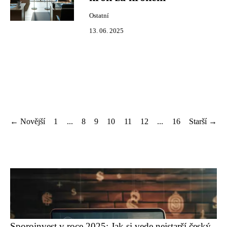
Ostatní
13. 06. 2025
← Novější
1
...
8
9
10
11
12
...
16
Starší →
Sporoinvest v roce 2025: Jak si vede nejstarší český