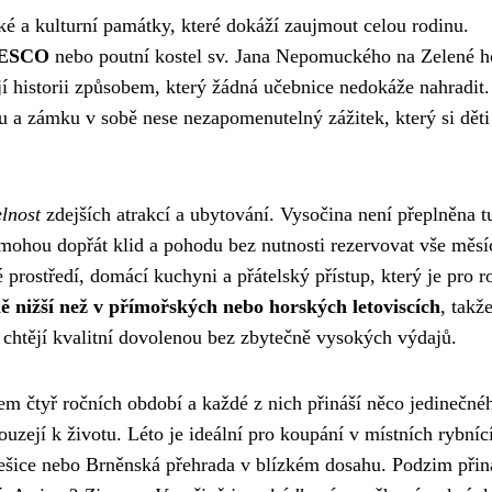
ké a kulturní památky, které dokáží zaujmout celou rodinu.
UNESCO
nebo poutní kostel sv. Jana Nepomuckého na Zelené h
í historii způsobem, který žádná učebnice nedokáže nahradit.
a zámku v sobě nese nezapomenutelný zážitek, který si děti
elnost
zdejších atrakcí a ubytování. Vysočina není přeplněna tu
y mohou dopřát klid a pohodu bez nutnosti rezervovat vše měsí
prostředí, domácí kuchyni a přátelský přístup, který je pro r
ě nižší než v přímořských nebo horských letoviscích
, takž
é chtějí kvalitní dovolenou bez zbytečně vysokých výdajů.
m čtyř ročních období a každé z nich přináší něco jedinečné
ouzejí k životu. Léto je ideální pro koupání v místních rybníc
lešice nebo Brněnská přehrada v blízkém dosahu. Podzim přin