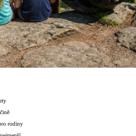
ety
čině
pro rodiny
 nejmenší