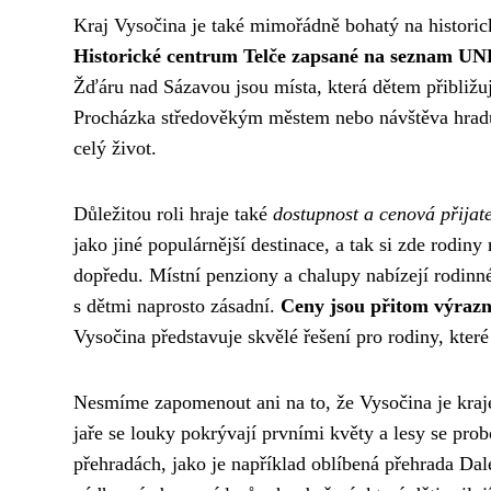
Kraj Vysočina je také mimořádně bohatý na historic
Historické centrum Telče zapsané na seznam 
Žďáru nad Sázavou jsou místa, která dětem přibližuj
Procházka středověkým městem nebo návštěva hradu 
celý život.
Důležitou roli hraje také
dostupnost a cenová přijat
jako jiné populárnější destinace, a tak si zde rodin
dopředu. Místní penziony a chalupy nabízejí rodinné 
s dětmi naprosto zásadní.
Ceny jsou přitom výrazn
Vysočina představuje skvělé řešení pro rodiny, kter
Nesmíme zapomenout ani na to, že Vysočina je kraje
jaře se louky pokrývají prvními květy a lesy se prob
přehradách, jako je například oblíbená přehrada Da