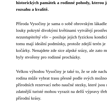
historických památek a rodinné pohody, kterou 
rozsahu a kvalitě.
Příroda Vysočiny je sama o sobě obrovským lákadlem
louky pokryté divokými květinami vytvářejí prostředí
nezastupitelný vliv
– posiluje jejich fyzickou kondic
tomu mají ideální podmínky, protože zdejší terén je 
kočárky. Nenajdete zde sice alpské srázy, ale zato mí
byly stvořeny pro rodinné procházky.
Velkou výhodou Vysočiny je také to, že se zde nac
rodina může vybrat trasu přesně podle svých možnos
přírodních rezervací nebo naučné stezky, které jsou 
zdatnější turisté mohou vyrazit na delší výpravy tře
přírodní krásy.