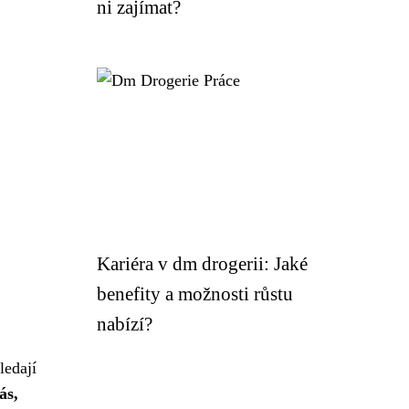
ni zajímat?
Kariéra v dm drogerii: Jaké
benefity a možnosti růstu
nabízí?
ledají
ás,