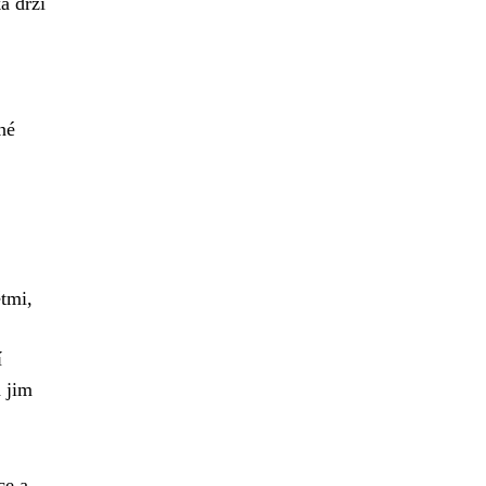
a drží
né
ětmi,
í
á jim
ce a