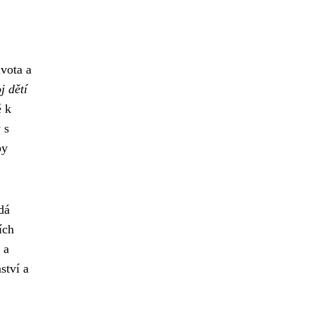
vota a
j dětí
ě k
 s
by
dá
ích
 a
ství a