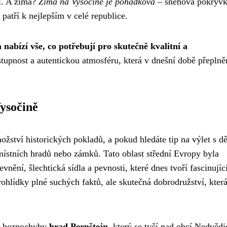
jí. A zima?
Zima na Vysočině je pohádková
– sněhová pokrývk
 patří k nejlepším v celé republice.
nabízí vše, co potřebují pro skutečně kvalitní a
ostupnost a autentickou atmosféru, která v dnešní době přeplně
Vysočině
ožství historických pokladů, a pokud hledáte tip na výlet s d
místních hradů nebo zámků. Tato oblast střední Evropy byla
vnění, šlechtická sídla a pevnosti, které dnes tvoří fascinujíc
rohlídky plné suchých faktů, ale skutečná dobrodružství, kter
je bezpochyby
hrad Pernštejn
, který se tyčí nad obcí Nedvědi