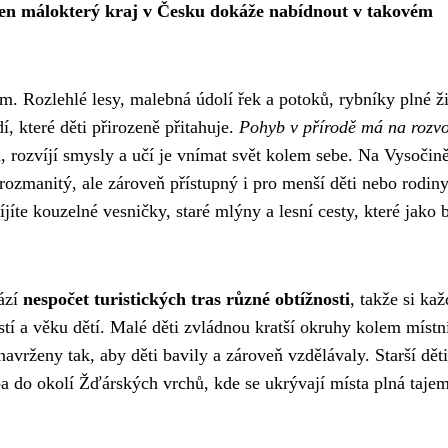
jen málokterý kraj v Česku dokáže nabídnout v takovém
. Rozlehlé lesy, malebná údolí řek a potoků, rybníky plné ži
, které děti přirozeně přitahuje.
Pohyb v přírodě má na rozvo
i, rozvíjí smysly a učí je vnímat svět kolem sebe. Na Vysočin
rozmanitý, ale zároveň přístupný i pro menší děti nebo rodiny
jíte kouzelné vesničky, staré mlýny a lesní cesty, které jako 
hází
nespočet turistických tras různé obtížnosti
, takže si kaž
tí a věku dětí. Malé děti zvládnou kratší okruhy kolem místn
navrženy tak, aby děti bavily a zároveň vzdělávaly. Starší děti
ba do okolí Žďárských vrchů, kde se ukrývají místa plná tajem