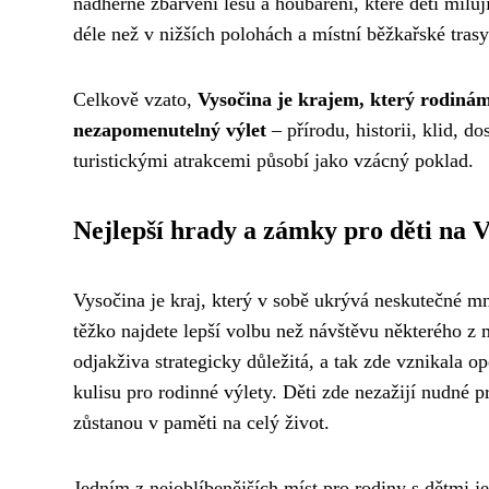
nádherné zbarvení lesů a houbaření, které děti milu
déle než v nižších polohách a místní běžkařské trasy
Celkově vzato,
Vysočina je krajem, který rodinám 
nezapomenutelný výlet
– přírodu, historii, klid, d
turistickými atrakcemi působí jako vzácný poklad.
Nejlepší hrady a zámky pro děti na 
Vysočina je kraj, který v sobě ukrývá neskutečné mn
těžko najdete lepší volbu než návštěvu některého z 
odjakživa strategicky důležitá, a tak zde vznikala ope
kulisu pro rodinné výlety. Děti zde nezažijí nudné p
zůstanou v paměti na celý život.
Jedním z nejoblíbenějších míst pro rodiny s dětmi 