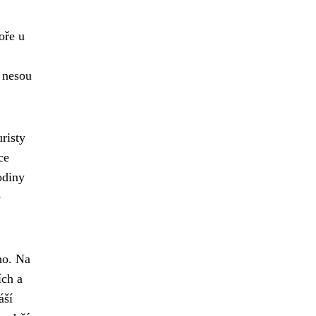
oře u
 nesou
risty
ce
odiny
e
ho. Na
ích a
áší