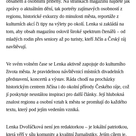
obsahem a osobními příběhy. Na stránkách magazínu najdete jak
zprávy o aktuálním dění, tak portréty zajímavých osobností z
regionu, historické exkurzy do minulosti města, reportáže z
kulturních akcí či tipy na výlety po okolí. Lenka si zakládá na
tom, aby obsah magazínu oslovil široké spektrum čtenářů – od
mladých rodin přes seniory až po turisty, kteří Jičín a Český ráj
navštěvují.
Ve svém volném čase se Lenka aktivně zapojuje do kulturního
života města. Je pravidelnou návštěvnicí místních divadelních
představení, koncertů a výstav. Ráda chodí na procházky
historickým centrem Jičína i do okolní přírody Českého ráje, což
jí poskytuje neustálou inspiraci pro další články. Její hlubokná
znalost regionu a osobní vztah k městu se promítají do každého
textu, který pod jejím vedením vzniká.
Lenka Dvořáčková není jen redaktorkou – je lokální patriotkou,
která věří v sílu komunity a kvalitní žurnalistiky. Jejím cílem je,