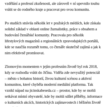
vzdělání a profesní zkušenosti, ale zároveň v ní upevnilo touhu
vrátit se do rodného kraje a pracovat pro svou komunitu.
Po studiích strávila několik let v pražských médiích, kde získala
solidní základ v oblasti online žurnalistiky, práce s obsahem a
budování čtenářské komunity. Pracovala pro několik
lifestylových magazínů a regionálních zpravodajských portálů,
kde se naučila rozumět tomu, co čtenáře skutečně zajímá a jak k
nim efektivně promlouvat.
Zlomovým momentem v jejím profesním životě byl rok 2018,
kdy se rozhodla vrátit do Jičína. Viděla zde nevyužitý potenciál
– město s bohatou historií, živou kulturní scénou a aktivní
komunitou, které chyběla moderní mediální platforma. Tak
vznikl nápad na jicinskabeseda.cz – prostor, kde by se mohli
setkávat místní obyvatelé, kde by mohli sdílet příběhy, informace
o kulturních akcích, historických zajímavostech i běžném životě