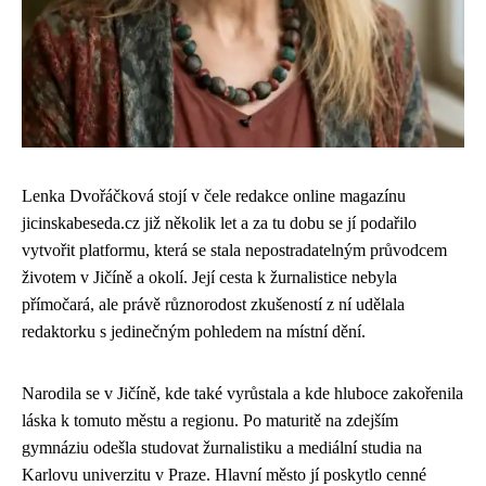
Lenka Dvořáčková stojí v čele redakce online magazínu
jicinskabeseda.cz již několik let a za tu dobu se jí podařilo
vytvořit platformu, která se stala nepostradatelným průvodcem
životem v Jičíně a okolí. Její cesta k žurnalistice nebyla
přímočará, ale právě různorodost zkušeností z ní udělala
redaktorku s jedinečným pohledem na místní dění.
Narodila se v Jičíně, kde také vyrůstala a kde hluboce zakořenila
láska k tomuto městu a regionu. Po maturitě na zdejším
gymnáziu odešla studovat žurnalistiku a mediální studia na
Karlovu univerzitu v Praze. Hlavní město jí poskytlo cenné