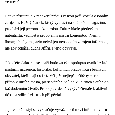
ve městě.
Lenka přistupuje k redakční práci s velkou pečlivostí a osobním
zaujetím. Každý článek, který vychází na stránkách magazínu,
prochází její pozornou kontrolou. Důraz klade především na
autenticitu, věcnost a propojení s místní komunitou. Není jí
lhostejné, aby magazín nebyl jen neosobním zdrojem informací,
ale aby odrážel ducha Jičína a jeho obyvatel.
Jako šéfredaktorka se snaží budovat tým spolupracovníků z řad
místních nadšenců, historiků, kulturních pracovníků i běžných
obyvatel, kteří mají co říct. Věří, že nejlepší příběhy se rodí
přímo v ulicích města, při setkáních lidí, na kulturních akcích a v
každodenním životě. Proto pravidelně vyzývá čtenáře k aktivní
účasti a sdílení vlastních příspěvků.
Její redakční styl se vyznačuje vyvážeností mezi informativním