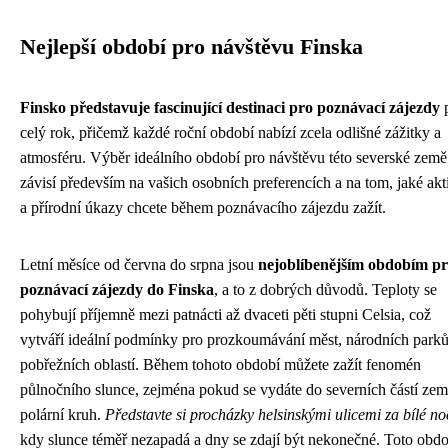
Nejlepší období pro návštěvu Finska
Finsko představuje fascinující destinaci pro poznávací zájezdy
celý rok, přičemž každé roční období nabízí zcela odlišné zážitky a
atmosféru. Výběr ideálního období pro návštěvu této severské země
závisí především na vašich osobních preferencích a na tom, jaké akt
a přírodní úkazy chcete během poznávacího zájezdu zažít.
Letní měsíce od června do srpna jsou
nejoblíbenějším obdobím p
poznávací zájezdy do Finska
, a to z dobrých důvodů. Teploty se
pohybují příjemně mezi patnácti až dvaceti pěti stupni Celsia, což
vytváří ideální podmínky pro prozkoumávání měst, národních parků
pobřežních oblastí. Během tohoto období můžete zažít fenomén
půlnočního slunce, zejména pokud se vydáte do severních částí zem
polární kruh.
Představte si procházky helsinskými ulicemi za bílé no
kdy slunce téměř nezapadá a dny se zdají být nekonečné. Toto obdo