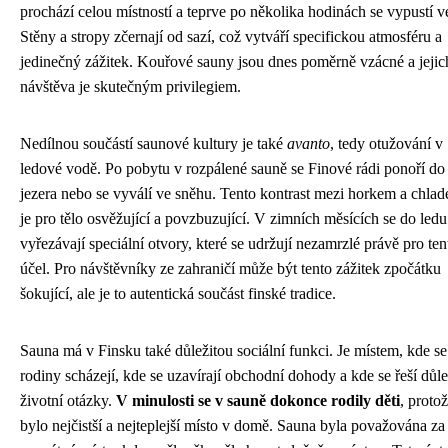
prochází celou místností a teprve po několika hodinách se vypustí v
Stěny a stropy zčernají od sazí, což vytváří specifickou atmosféru a
jedinečný zážitek. Kouřové sauny jsou dnes poměrně vzácné a jejic
návštěva je skutečným privilegiem.
Nedílnou součástí saunové kultury je také
avanto
, tedy otužování v
ledové vodě. Po pobytu v rozpálené sauně se Finové rádi ponoří do
jezera nebo se vyválí ve sněhu. Tento kontrast mezi horkem a chla
je pro tělo osvěžující a povzbuzující. V zimních měsících se do ledu
vyřezávají speciální otvory, které se udržují nezamrzlé právě pro ten
účel. Pro návštěvníky ze zahraničí může být tento zážitek zpočátku
šokující, ale je to autentická součást finské tradice.
Sauna má v Finsku také důležitou sociální funkci. Je místem, kde se
rodiny scházejí, kde se uzavírají obchodní dohody a kde se řeší důle
životní otázky.
V minulosti se v sauně dokonce rodily děti
, protož
bylo nejčistší a nejteplejší místo v domě. Sauna byla považována za