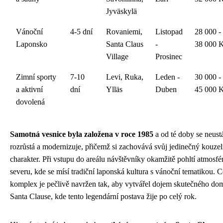
Jyväskylä
Vánoční
4-5 dní
Rovaniemi,
Listopad
28 000 -
Laponsko
Santa Claus
-
38 000 
Village
Prosinec
Zimní sporty
7-10
Levi, Ruka,
Leden -
30 000 -
a aktivní
dní
Ylläs
Duben
45 000 
dovolená
Samotná vesnice byla založena v roce 1985
a od té doby se neust
rozrůstá a modernizuje, přičemž si zachovává svůj jedinečný kouze
charakter. Při vstupu do areálu návštěvníky okamžitě pohltí atmosfé
severu, kde se mísí tradiční laponská kultura s vánoční tematikou. C
komplex je pečlivě navržen tak, aby vytvářel dojem skutečného d
Santa Clause, kde tento legendární postava žije po celý rok.