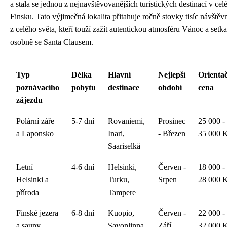
a stala se jednou z nejnavštěvovanějších turistických destinací v ce
Finsku. Tato výjimečná lokalita přitahuje ročně stovky tisíc návštěv
z celého světa, kteří touží zažít autentickou atmosféru Vánoc a setka
osobně se Santa Clausem.
Typ
Délka
Hlavní
Nejlepší
Orienta
poznávacího
pobytu
destinace
období
cena
zájezdu
Polární záře
5-7 dní
Rovaniemi,
Prosinec
25 000 -
a Laponsko
Inari,
- Březen
35 000 
Saariselkä
Letní
4-6 dní
Helsinki,
Červen -
18 000 -
Helsinki a
Turku,
Srpen
28 000 
příroda
Tampere
Finské jezera
6-8 dní
Kuopio,
Červen -
22 000 -
a sauny
Savonlinna,
Září
32 000 