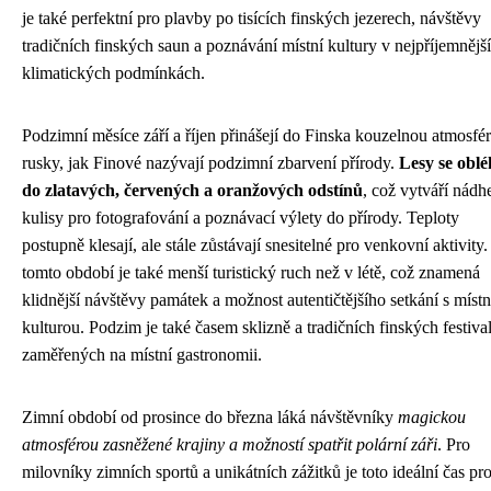
je také perfektní pro plavby po tisících finských jezerech, návštěvy
tradičních finských saun a poznávání místní kultury v nejpříjemnějš
klimatických podmínkách.
Podzimní měsíce září a říjen přinášejí do Finska kouzelnou atmosfé
rusky, jak Finové nazývají podzimní zbarvení přírody.
Lesy se oblé
do zlatavých, červených a oranžových odstínů
, což vytváří nádh
kulisy pro fotografování a poznávací výlety do přírody. Teploty
postupně klesají, ale stále zůstávají snesitelné pro venkovní aktivity
tomto období je také menší turistický ruch než v létě, což znamená
klidnější návštěvy památek a možnost autentičtějšího setkání s místn
kulturou. Podzim je také časem sklizně a tradičních finských festiva
zaměřených na místní gastronomii.
Zimní období od prosince do března láká návštěvníky
magickou
atmosférou zasněžené krajiny a možností spatřit polární záři
. Pro
milovníky zimních sportů a unikátních zážitků je toto ideální čas pr