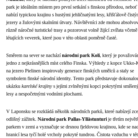
park je ideálním místem pro první setkání s finskou přírodou, neboť
nabízí typickou krajinu s hustými jehličnatými lesy, křišťálově čistý
jezery a žulovými skalními útvary. Návštěvníci zde mohou absolvov
různě náročné turistické trasy a pozorovat volně žijící zvířata včetně
létajících veverek, které jsou v této oblasti poměrně časté.
Směrem na sever se nachází
národní park Koli
, který je považová
jedno z nejkrásnějších míst celého Finska. Výhledy z kopce Ukko-
na jezero Pielinen inspirovaly generace finských umělců a staly se
symbolem finské národní identity. Tento park představuje dokonalo
ukázku
karelské krajiny
s jejími zvlněnými kopci pokrytými smíšen
lesy a nespočetnými vodními plochami.
V Laponsku se rozkládá několik národních parků, které nabízejí zce
odlišný zážitek.
Národní park Pallas-Yllästunturi
je třetím největ
parkem v zemi a vyznačuje se drsnou fjeldovou krajinou, kde se na
hranicí lesa tyčí holé vrcholy pokryté tundrou. Čistota vzduchu v té