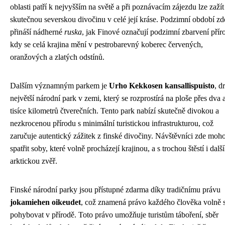
oblasti patří k nejvyšším na světě a při poznávacím zájezdu lze zažít
skutečnou severskou divočinu v celé její kráse. Podzimní období zd
přináší nádherné
ruska
, jak Finové označují podzimní zbarvení přír
kdy se celá krajina mění v pestrobarevný koberec červených,
oranžových a zlatých odstínů.
Dalším významným parkem je
Urho Kekkosen kansallispuisto
, d
největší národní park v zemi, který se rozprostírá na ploše přes dva 
tisíce kilometrů čtverečních. Tento park nabízí skutečně divokou a
nezkrocenou přírodu s minimální turistickou infrastrukturou, což
zaručuje autentický zážitek z finské divočiny. Návštěvníci zde moh
spatřit soby, které volně procházejí krajinou, a s trochou štěstí i další
arktickou zvěř.
Finské národní parky jsou přístupné zdarma díky tradičnímu právu
jokamiehen oikeudet
, což znamená právo každého člověka volně 
pohybovat v přírodě. Toto právo umožňuje turistům táboření, sběr