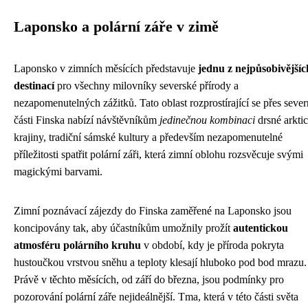
Laponsko a polární záře v zimě
Laponsko v zimních měsících představuje
jednu z nejpůsobivějšíc
destinací
pro všechny milovníky severské přírody a
nezapomenutelných zážitků. Tato oblast rozprostírající se přes sever
části Finska nabízí návštěvníkům
jedinečnou kombinaci
drsné arkti
krajiny, tradiční sámské kultury a především nezapomenutelné
příležitosti spatřit polární záři, která zimní oblohu rozsvěcuje svými
magickými barvami.
Zimní poznávací zájezdy do Finska zaměřené na Laponsko jsou
koncipovány tak, aby účastníkům umožnily prožít
autentickou
atmosféru polárního kruhu
v období, kdy je příroda pokryta
hustoučkou vrstvou sněhu a teploty klesají hluboko pod bod mrazu.
Právě v těchto měsících, od září do března, jsou podmínky pro
pozorování polární záře nejideálnější. Tma, která v této části světa