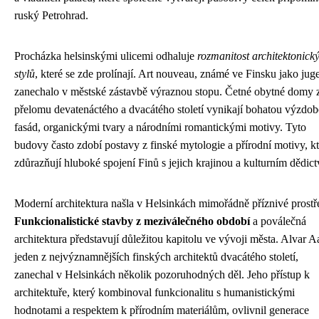
ruský Petrohrad.
Procházka helsinskými ulicemi odhaluje
rozmanitost architektonick
stylů
, které se zde prolínají. Art nouveau, známé ve Finsku jako jug
zanechalo v městské zástavbě výraznou stopu. Četné obytné domy 
přelomu devatenáctého a dvacátého století vynikají bohatou výzdo
fasád, organickými tvary a národními romantickými motivy. Tyto
budovy často zdobí postavy z finské mytologie a přírodní motivy, kt
zdůrazňují hluboké spojení Finů s jejich krajinou a kulturním dědict
Moderní architektura našla v Helsinkách mimořádně příznivé prostř
Funkcionalistické stavby z meziválečného období
a poválečná
architektura představují důležitou kapitolu ve vývoji města. Alvar Aa
jeden z nejvýznamnějších finských architektů dvacátého století,
zanechal v Helsinkách několik pozoruhodných děl. Jeho přístup k
architektuře, který kombinoval funkcionalitu s humanistickými
hodnotami a respektem k přírodním materiálům, ovlivnil generace