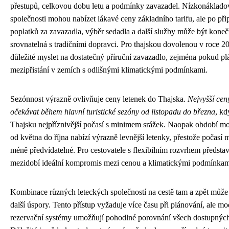
přestupů, celkovou dobu letu a podmínky zavazadel. Nízkonáklado
společnosti mohou nabízet lákavé ceny základního tarifu, ale po při
poplatků za zavazadla, výběr sedadla a další služby může být kone
srovnatelná s tradičními dopravci. Pro thajskou dovolenou v roce 2
důležité myslet na dostatečný příruční zavazadlo, zejména pokud pl
mezipřistání v zemích s odlišnými klimatickými podmínkami.
Sezónnost výrazně ovlivňuje ceny letenek do Thajska.
Nejvyšší cen
očekávat během hlavní turistické sezóny od listopadu do března
, kd
Thajsku nejpříznivější počasí s minimem srážek. Naopak období 
od května do října nabízí výrazně levnější letenky, přestože počasí 
méně předvídatelné. Pro cestovatele s flexibilním rozvrhem předsta
mezidobí ideální kompromis mezi cenou a klimatickými podmínkam
Kombinace různých leteckých společností na cestě tam a zpět může 
další úspory. Tento přístup vyžaduje více času při plánování, ale mo
rezervační systémy umožňují pohodlné porovnání všech dostupných