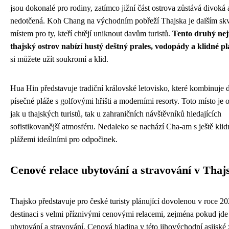
jsou dokonalé pro rodiny, zatímco jižní část ostrova zůstává divoká 
nedotčená. Koh Chang na východním pobřeží Thajska je dalším sk
místem pro ty, kteří chtějí uniknout davům turistů.
Tento druhý nej
thajský ostrov nabízí hustý deštný prales, vodopády a klidné pl
si můžete užít soukromí a klid.
Hua Hin představuje tradiční královské letovisko, které kombinuje 
písečné pláže s golfovými hřišti a moderními resorty. Toto místo je 
jak u thajských turistů, tak u zahraničních návštěvníků hledajících
sofistikovanější atmosféru. Nedaleko se nachází Cha-am s ještě klid
plážemi ideálními pro odpočinek.
Cenové relace ubytování a stravování v Thaj
Thajsko představuje pro české turisty plánující dovolenou v roce 2
destinaci s velmi příznivými cenovými relacemi, zejména pokud jde
ubytování a stravování. Cenová hladina v této jihovýchodní asijské