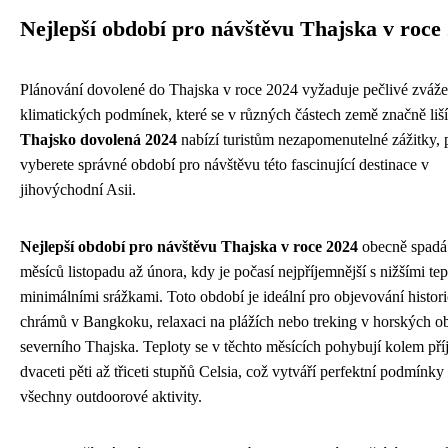
Nejlepší období pro návštěvu Thajska v roce
Plánování dovolené do Thajska v roce 2024 vyžaduje pečlivé zváže
klimatických podmínek, které se v různých částech země značně liší
Thajsko dovolená 2024
nabízí turistům nezapomenutelné zážitky, 
vyberete správné období pro návštěvu této fascinující destinace v
jihovýchodní Asii.
Nejlepší období pro návštěvu Thajska v roce 2024
obecně spadá
měsíců listopadu až února, kdy je počasí nejpříjemnější s nižšími te
minimálními srážkami. Toto období je ideální pro objevování histor
chrámů v Bangkoku, relaxaci na plážích nebo treking v horských ob
severního Thajska. Teploty se v těchto měsících pohybují kolem př
dvaceti pěti až třiceti stupňů Celsia, což vytváří perfektní podmínky
všechny outdoorové aktivity.