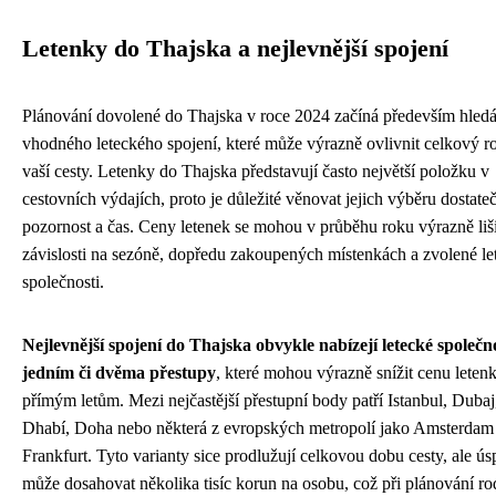
Letenky do Thajska a nejlevnější spojení
Plánování dovolené do Thajska v roce 2024 začíná především hled
vhodného leteckého spojení, které může výrazně ovlivnit celkový r
vaší cesty. Letenky do Thajska představují často největší položku v
cestovních výdajích, proto je důležité věnovat jejich výběru dostate
pozornost a čas. Ceny letenek se mohou v průběhu roku výrazně liši
závislosti na sezóně, dopředu zakoupených místenkách a zvolené le
společnosti.
Nejlevnější spojení do Thajska obvykle nabízejí letecké společno
jedním či dvěma přestupy
, které mohou výrazně snížit cenu letenk
přímým letům. Mezi nejčastější přestupní body patří Istanbul, Duba
Dhabí, Doha nebo některá z evropských metropolí jako Amsterdam 
Frankfurt. Tyto varianty sice prodlužují celkovou dobu cesty, ale ús
může dosahovat několika tisíc korun na osobu, což při plánování ro