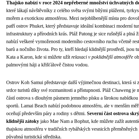
Thajsko nabízí v roce 2024 nepřeberné množství úchvatných de
které lákají návštěvníky z celého světa svými bílými plážemi, tyrk
mořem a exotickou atmosférou. Mezi nejoblíbenější místa pro dovo
patří ostrov Phuket, který představuje ideální kombinaci moderní tur
infrastruktury a přírodních krás. Pláž Patong je sice rušnější a plná ž
nabízí veškeré vymoženosti moderního cestovního ruchu včetně rest
barů a nočního života. Pro ty, kteří hledají klidnější prostředí, jsou t
Kata a Karon, kde si můžete užít
relaxaci v poklidnější atmosféře
ob
palmovými háji a křišťálově čistou vodou.
Ostrov Koh Samui představuje další výjimečnou destinaci, která si z
srdce turistů díky své rozmanitosti a přístupnosti. Pláž Chaweng je n
částí ostrova s dlouhým pásmem jemného písku a širokou nabídkou
sportů. Lamai Beach nabízí podobnou atmosféru, ale v menším měří
oceňují především páry a rodiny s dětmi.
Severní část ostrova skr
klidnější zátoky
jako Mae Nam a Bophut, kde můžete zažít autentič
thajskou atmosféru v tradičních rybářských vesnicích přeměněných
půvabná turistická střediska.