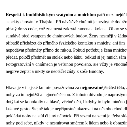
Respekt k buddhistickým svatyním a mnichům
patří mezi nejdůle
aspekty chování v Thajsku. Při návštěvě chrámů je nezbytné dodrž
přísný dress code, což znamená zakrytá ramena a kolena. Obuv se 
sundává před vstupem do chrámových budov. Ženy nesmějí v žád
případě přicházet do přímého fyzického kontaktu s mnichy, ani jim
nepodávat předměty přímo do rukou. Pokud potřebuje žena mnicho
předat, položí předmět na stolek nebo látku, odkud si jej mnich sá
Fotografování v chrámech je většinou povoleno, ale vždy je vhodné
nejprve zeptat a nikdy se neotáčet zády k soše Buddhy.
Hlava je v thajské kultuře považována za
nejposvátnější část těla
,
nohy za tu nejnižší a nejméně čistou. Z tohoto důvodu je naprostým
dotýkat se kohokoliv na hlavě, včetně dětí, i kdyby to bylo míněno 
laskavé gesto. Stejně tak je nepřípustné ukazovat na někoho chodid
pokládat nohy na stůl či jiný nábytek. Při sezení na zemi je třeba skl
nohy pod sebe, nikdy je nesmírovat směrem k lidem nebo k obrazů