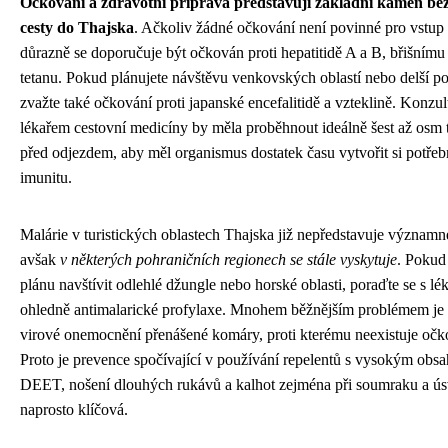
Očkování a zdravotní příprava představují základní kámen be
cesty do Thajska
. Ačkoliv žádné očkování není povinné pro vstup
důrazně se doporučuje být očkován proti hepatitidě A a B, břišnímu 
tetanu. Pokud plánujete návštěvu venkovských oblastí nebo delší po
zvažte také očkování proti japanské encefalitidě a vzteklině. Konzul
lékařem cestovní medicíny by měla proběhnout ideálně šest až osm
před odjezdem, aby měl organismus dostatek času vytvořit si potře
imunitu.
Malárie v turistických oblastech Thajska již nepředstavuje významné
avšak
v některých pohraničních regionech se stále vyskytuje
. Pokud
plánu navštívit odlehlé džungle nebo horské oblasti, poraďte se s l
ohledně antimalarické profylaxe. Mnohem běžnějším problémem je
virové onemocnění přenášené komáry, proti kterému neexistuje očk
Proto je prevence spočívající v používání repelentů s vysokým obs
DEET, nošení dlouhých rukávů a kalhot zejména při soumraku a ús
naprosto klíčová.