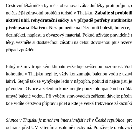
Cestovní lékárnička by měla obsahovat základní léky proti průjmu, 
nejčastější zdravotní problém turistů v Thajsku.
Zabalte si probioti
aktivní uhlí, rehydratační sáčky a v případě potřeby antibiotik
předepsaná lékařem
. Nezapomeňte na léky proti bolesti, horečce,
dezinfekci, náplasti a obvazový materiál. Pokud užíváte pravidelně 
léky, vezměte si dostatečnou zásobu na celou dovolenou plus rezer
případ zpoždění.
Pitný režim v tropickém klimatu vyžaduje zvýšenou pozornost. Vod
kohoutku v Thajsku nepijte, vždy konzumujte balenou vodu z uzav
lahví. Stejně tak se vyhýbejte ledu v nápojích, pokud si nejste jisti j
původem. Ovoce a zeleninu konzumujte pouze oloupané nebo důkl
umyté balené vodou. Při výběru stravovacích zařízení dávejte předn
kde vidíte čerstvou přípravu jídel a kde je velká frekvence zákazník
Slunce v Thajsku je mnohem intenzivnější než v České republice
, pr
ochrana před UV zářením absolutně nezbytná. Používejte opalovac