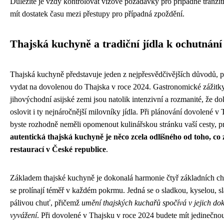
Důležité je vždy kontrolovat vízové požadavky pro případné tranzit
mít dostatek času mezi přestupy pro případná zpoždění.
Thajská kuchyně a tradiční jídla k ochutnání
Thajská kuchyně představuje jeden z nejpřesvědčivějších důvodů, p
vydat na dovolenou do Thajska v roce 2024. Gastronomické zážitky
jihovýchodní asijské zemi jsou natolik intenzivní a rozmanité, že d
oslovit i ty nejnáročnější milovníky jídla. Při plánování dovolené v
byste rozhodně neměli opomenout kulinářskou stránku vaší cesty, p
autentická thajská kuchyně je něco zcela odlišného od toho, co
restaurací v České republice
.
Základem thajské kuchyně je dokonalá harmonie čtyř základních chu
se prolínají téměř v každém pokrmu. Jedná se o sladkou, kyselou, s
pálivou chuť, přičemž
umění thajských kuchařů spočívá v jejich d
vyvážení
. Při dovolené v Thajsku v roce 2024 budete mít jedinečno