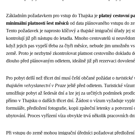
Základním požadavkem pro vstup do Thajska je
platný cestovní pa
minimální platností šest měsíců
od data plánovaného vstupu do z
Tento požadavek je naprosto klíčový a thajské imigrační úřady jej st
kontrolují již při nástupu do letadla. Mnoho cestovatelů si neuvědom
když jejich pas vyprší třeba za čtyři měsíce, nebude jim umožněn v
země. Proto je nezbytné zkontrolovat platnost cestovního dokladu d
dlouho před plánovaným odletem, ideálně již při rezervaci dovolené
Pro pobyt delší než třicet dní musí čeští občané požádat o
turistické
thajském velvyslanectví v Praze
ještě před odletem. Turistické vízu
umožňuje pobyt až šedesát dní a lze jej za určitých podmínek prodlo
přímo v Thajsku o dalších třicet dní. Žádost o vízum vyžaduje vypl
formuláře, předložení fotografie, kopii zpáteční letenky a potvrzení 
ubytování. Proces vyřízení víza obvykle trvá několik pracovních dní
Při vstupu do země mohou imigrační úředníci požadovat předložení