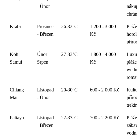
- Únor
náku
chrá
Krabi
Prosinec
26-32°C
1 200 - 3 000
Pláže
- Březen
Kč
horol
příro
Koh
Únor -
27-33°C
1 800 - 4 000
Luxu
Samui
Srpen
Kč
pláže
welln
roma
Chiang
Listopad
20-30°C
600 - 2 000 Kč
Kultu
Mai
- Únor
příro
treki
Pattaya
Listopad
27-33°C
700 - 2 200 Kč
Pláže
- Březen
zába
vodní