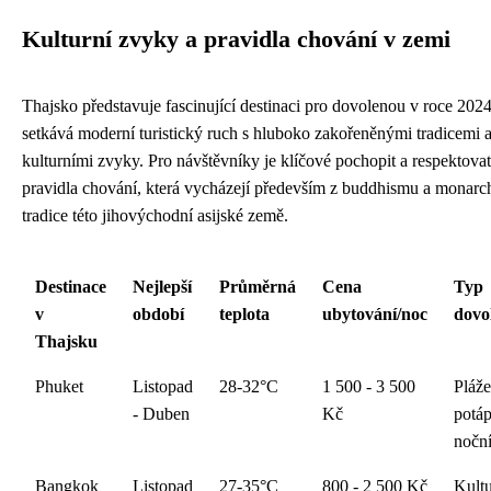
Kulturní zvyky a pravidla chování v zemi
Thajsko představuje fascinující destinaci pro dovolenou v roce 2024
setkává moderní turistický ruch s hluboko zakořeněnými tradicemi 
kulturními zvyky. Pro návštěvníky je klíčové pochopit a respektovat
pravidla chování, která vycházejí především z buddhismu a monarch
tradice této jihovýchodní asijské země.
Destinace
Nejlepší
Průměrná
Cena
Typ
v
období
teplota
ubytování/noc
dovo
Thajsku
Phuket
Listopad
28-32°C
1 500 - 3 500
Pláže
- Duben
Kč
potáp
noční
Bangkok
Listopad
27-35°C
800 - 2 500 Kč
Kultu