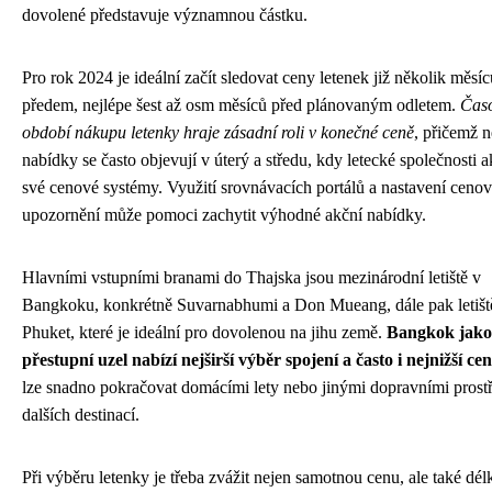
dovolené představuje významnou částku.
Pro rok 2024 je ideální začít sledovat ceny letenek již několik měsíc
předem, nejlépe šest až osm měsíců před plánovaným odletem.
Čas
období nákupu letenky hraje zásadní roli v konečné ceně
, přičemž n
nabídky se často objevují v úterý a středu, kdy letecké společnosti ak
své cenové systémy. Využití srovnávacích portálů a nastavení ceno
upozornění může pomoci zachytit výhodné akční nabídky.
Hlavními vstupními branami do Thajska jsou mezinárodní letiště v
Bangkoku, konkrétně Suvarnabhumi a Don Mueang, dále pak letišt
Phuket, které je ideální pro dovolenou na jihu země.
Bangkok jako 
přestupní uzel nabízí nejširší výběr spojení a často i nejnižší ce
lze snadno pokračovat domácími lety nebo jinými dopravními prost
dalších destinací.
Při výběru letenky je třeba zvážit nejen samotnou cenu, ale také dél