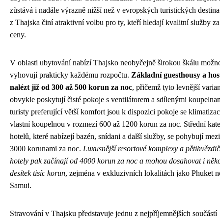
zůstává i nadále výrazně nižší než v evropských turistických destina
z Thajska činí atraktivní volbu pro ty, kteří hledají kvalitní služby 
ceny.
V oblasti ubytování nabízí Thajsko neobyčejně širokou škálu možnos
vyhovují prakticky každému rozpočtu.
Základní guesthousy a host
nalézt již od 300 až 500 korun za noc
, přičemž tyto levnější varia
obvykle poskytují čisté pokoje s ventilátorem a sdílenými koupelna
turisty preferující větší komfort jsou k dispozici pokoje se klimatizac
vlastní koupelnou v rozmezí 600 až 1200 korun za noc. Střední kat
hotelů, které nabízejí bazén, snídani a další služby, se pohybují mez
3000 korunami za noc.
Luxusnější resortové komplexy a pětihvězdi
hotely pak začínají od 4000 korun za noc a mohou dosahovat i něko
desítek tisíc korun
, zejména v exkluzivních lokalitách jako Phuket
Samui.
Stravování v Thajsku představuje jednu z nejpříjemnějších součástí