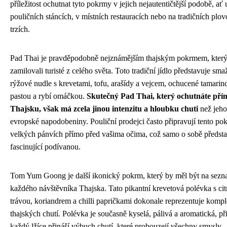
příležitost ochutnat tyto pokrmy v jejich nejautentičtější podobě, ať 
pouličních stáncích, v místních restauracích nebo na tradičních plo
trzích.
Pad Thai je pravděpodobně nejznámějším thajským pokrmem, který
zamilovali turisté z celého světa. Toto tradiční jídlo představuje sm
rýžové nudle s krevetami, tofu, arašídy a vejcem, ochucené tamari
pastou a rybí omáčkou.
Skutečný Pad Thai, který ochutnáte pří
Thajsku, však má zcela jinou intenzitu a hloubku chuti
než jeho
evropské napodobeniny. Pouliční prodejci často připravují tento po
velkých pánvích přímo před vašima očima, což samo o sobě předst
fascinující podívanou.
Tom Yum Goong je další ikonický pokrm, který by měl být na sez
každého návštěvníka Thajska. Tato pikantní krevetová polévka s ci
trávou, koriandrem a chilli papričkami dokonale reprezentuje komp
thajských chutí. Polévka je současně kyselá, pálivá a aromatická, p
každý lžíce přináší výbuch chutí, které probouzejí všechny smysly.