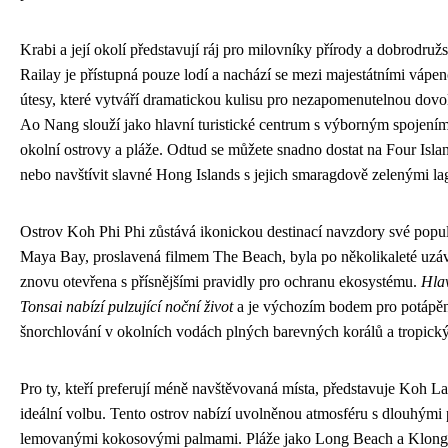
Krabi a její okolí představují ráj pro milovníky přírody a dobrodružs
Railay je přístupná pouze lodí a nachází se mezi majestátními váp
útesy, které vytváří dramatickou kulisu pro nezapomenutelnou dovo
Ao Nang slouží jako hlavní turistické centrum s výborným spojení
okolní ostrovy a pláže. Odtud se můžete snadno dostat na Four Isla
nebo navštívit slavné Hong Islands s jejich smaragdově zelenými l
Ostrov Koh Phi Phi zůstává ikonickou destinací navzdory své popul
Maya Bay, proslavená filmem The Beach, byla po několikaleté uzá
znovu otevřena s přísnějšími pravidly pro ochranu ekosystému.
Hla
Tonsai nabízí pulzující noční život
a je výchozím bodem pro potápěn
šnorchlování v okolních vodách plných barevných korálů a tropický
Pro ty, kteří preferují méně navštěvovaná místa, představuje Koh La
ideální volbu. Tento ostrov nabízí uvolněnou atmosféru s dlouhými
lemovanými kokosovými palmami. Pláže jako Long Beach a Klon