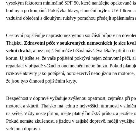
vysokým faktorem minimálně SPF 50, které nanášejte opakovaně k
hodiny a po koupání. Pokrývka hlavy, sluneční brýle s UV filtrem a
vzdušné oblečení s dlouhými rukávy pomohou předejít spáleninám 
Cestovní pojištění je naprosto nezbytnou součástí příprav na dovol
Thajsku.
Zdravotní péče v soukromých nemocnicích je sice kvali
velmi drahá
, a bez pojištění může běžná návštěva lékaře přijít na ti
korun. Ujistěte se, že vaše pojištění pokrývá nejen zdravotní péči, al
repatriaci v případě vážného onemocnění nebo úrazu. Pokud plánuj
rizikové aktivity jako potápění, horolezectví nebo jízdu na motorce, 
že jsou tyto činnosti pojištěním kryty.
Bezpečnost v dopravě vyžaduje zvýšenou opatrnost, zejména při p
motorek a skútrů. Thajsko má jednu z nejvyšších úmrtností v silnič
na světě. Vždy noste přilbu, mějte platný řidičský průkaz a jezděte 
Pokud nemáte zkušenosti s jízdou v asijské dopravě, raději využijte
veřejnou dopravu.