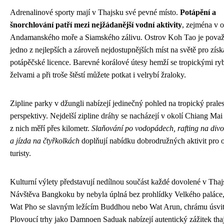
Adrenalinové sporty mají v Thajsku své pevné místo.
Potápění a
šnorchlování patří mezi nejžádanější vodní aktivity
, zejména v o
Andamanského moře a Siamského zálivu. Ostrov Koh Tao je pova
jedno z nejlepších a zároveň nejdostupnějších míst na světě pro získ
potápěčské licence. Barevné korálové útesy hemží se tropickými ry
želvami a při troše štěstí můžete potkat i velrybí žraloky.
Zipline parky v džungli nabízejí jedinečný pohled na tropický prales
perspektivy. Nejdelší zipline dráhy se nacházejí v okolí Chiang Mai
z nich měří přes kilometr.
Slaňování po vodopádech, rafting na div
a jízda na čtyřkolkách
doplňují nabídku dobrodružných aktivit pro 
turisty.
Kulturní výlety představují nedílnou součást každé dovolené v Thaj
Návštěva Bangkoku by nebyla úplná bez prohlídky Velkého paláce
Wat Pho se slavným ležícím Buddhou nebo Wat Arun, chrámu úsvit
Plovoucí trhy jako Damnoen Saduak nabízejí autentický zážitek tha