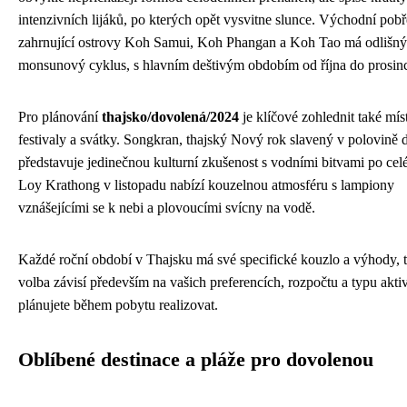
intenzivních lijáků, po kterých opět vysvitne slunce. Východní pobř
zahrnující ostrovy Koh Samui, Koh Phangan a Koh Tao má odlišný
monsunový cyklus, s hlavním deštivým obdobím od října do prosin
Pro plánování
thajsko/dovolená/2024
je klíčové zohlednit také mís
festivaly a svátky. Songkran, thajský Nový rok slavený v polovině 
představuje jedinečnou kulturní zkušenost s vodními bitvami po cel
Loy Krathong v listopadu nabízí kouzelnou atmosféru s lampiony
vznášejícími se k nebi a plovoucími svícny na vodě.
Každé roční období v Thajsku má své specifické kouzlo a výhody, 
volba závisí především na vašich preferencích, rozpočtu a typu aktivi
plánujete během pobytu realizovat.
Oblíbené destinace a pláže pro dovolenou