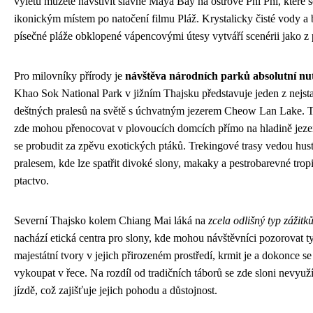
výletů můžete navštívit slavné Maya Bay na ostrově Phi Phi, které s
ikonickým místem po natočení filmu Pláž. Krystalicky čisté vody a 
písečné pláže obklopené vápencovými útesy vytváří scenérii jako z
Pro milovníky přírody je
návštěva národních parků absolutní nut
Khao Sok National Park v jižním Thajsku představuje jeden z nejsta
deštných pralesů na světě s úchvatným jezerem Cheow Lan Lake. T
zde mohou přenocovat v plovoucích domcích přímo na hladině jeze
se probudit za zpěvu exotických ptáků. Trekingové trasy vedou hu
pralesem, kde lze spatřit divoké slony, makaky a pestrobarevné trop
ptactvo.
Severní Thajsko kolem Chiang Mai láká na
zcela odlišný typ zážitk
nachází etická centra pro slony, kde mohou návštěvníci pozorovat t
majestátní tvory v jejich přirozeném prostředí, krmit je a dokonce se
vykoupat v řece. Na rozdíl od tradičních táborů se zde sloni nevyuží
jízdě, což zajišťuje jejich pohodu a důstojnost.