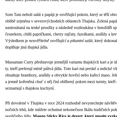
Som Tam neboli salát z papáji je osvěžující pokrm, který se těší ob
oblibě zejména v severovýchodních oblastech Thajska. Zelená papá
nastrouhaná na tenké proužky a následně roztloukána v hmoždíři sp
česnekem, chilli papričkami, cherry rajčaty, fazolkami, arašídy a kr
Výsledkem je
neuvěřitelně osvěžující a pikantní salát
, který dokona
doplňuje jiná thajská jídla.
Massaman Curry představuje jemnější variantu thajských kari a je id
ty, kteří preferují méně pálivá jídla. Toto kari má perské a indické vl
obsahuje brambory, arašídy a obvykle hovězí nebo kuřecí maso. Je
a jemně kořeněná chuť z něj činí oblíbený pokrm mezi turisty, kteří 
seznamují s thajskou kuchyní.
Při dovolené v Thajsku v roce 2024 rozhodně nevynechejte návště
nočních trhů, kde můžete ochutnat nekonečnou škálu tradičních po
pouličního jídla.
Mango Sticky Rice je dezert, který musíte vyzk