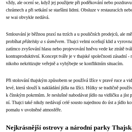
vždy, ale ocení se, když jej použijete při poděkování nebo pozdravu
chrámech a při setkání se staršími lidmi. Obsluze v restauracích neb
se wai obvykle nedává.
Smlouvání je běžnou praxí na trzích a u pouličních prodejců, ale m
probíhat
přátelsky a s úsměvem
. Thajci velmi oceňují klid a vyrovn
zatímco zvyšování hlasu nebo projevování hněvu vede ke ztrátě tvář
kontraproduktivní. Koncept tváře je v thajské společnosti zásadní - 
nikoho nekritizujte veřejně a vyhýbejte se konfliktním situacím.
Při stolování thajským způsobem se používá lžíce v pravé ruce a vid
levé, která slouží k nakládání jídla na lžíci. Hůlky se tradičně použí
k čínským pokrmům. Je neslušné nabodávat jídlo na vidličku a jíst 
ní. Thajci také nikdy nedávají celé sousto najednou do úst a jídlo k
pomalu v uvolněné atmosféře.
Nejkrásnější ostrovy a národní parky Thajsk