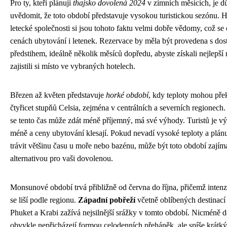
Pro ty, kteří plánují
thajsko dovolená 2024
v zimních měsících, je dů
uvědomit, že toto období představuje vysokou turistickou sezónu. H
letecké společnosti si jsou tohoto faktu velmi dobře vědomy, což se 
cenách ubytování i letenek. Rezervace by měla být provedena s do
předstihem, ideálně několik měsíců dopředu, abyste získali nejlepší
zajistili si místo ve vybraných hotelech.
Březen až květen představuje
horké období
, kdy teploty mohou přek
čtyřicet stupňů Celsia, zejména v centrálních a severních regionech.
se tento čas může zdát méně příjemný, má své výhody. Turistů je v
méně a ceny ubytování klesají. Pokud nevadí vysoké teploty a plánu
trávit většinu času u moře nebo bazénu, může být toto období zají
alternativou pro vaši dovolenou.
Monsunové období trvá přibližně od června do října, přičemž intenz
se liší podle regionu.
Západní pobřeží
včetně oblíbených destinací
Phuket a Krabi zažívá nejsilnější srážky v tomto období. Nicméně d
obvykle nepřicházejí formou celodenních přeháněk, ale spíše krátk