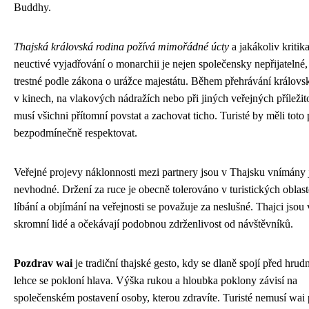
Buddhy.
Thajská královská rodina požívá mimořádné úcty
a jakákoliv kritik
neuctivé vyjadřování o monarchii je nejen společensky nepřijatelné, 
trestné podle zákona o urážce majestátu. Během přehrávání králov
v kinech, na vlakových nádražích nebo při jiných veřejných příležit
musí všichni přítomní povstat a zachovat ticho. Turisté by měli toto 
bezpodmínečně respektovat.
Veřejné projevy náklonnosti mezi partnery jsou v Thajsku vnímány 
nevhodné. Držení za ruce je obecně tolerováno v turistických oblast
líbání a objímání na veřejnosti se považuje za neslušné. Thajci jsou
skromní lidé a očekávají podobnou zdrženlivost od návštěvníků.
Pozdrav wai
je tradiční thajské gesto, kdy se dlaně spojí před hru
lehce se pokloní hlava. Výška rukou a hloubka poklony závisí na
společenském postavení osoby, kterou zdravíte. Turisté nemusí wai