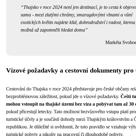
Thajsko v roce 2024 není jen destinací, je to cesta k objeve
sama - mezi zlatými chrámy, smaragdovými vlnami a vůní
exotických květin najdete klid, dobrodružství i radost, kterou 
možná už zapomněli hledat doma
Markéta Svobo
Vízové požadavky a cestovní dokumenty pro
Cestování do Thajska v roce 2024 představuje pro české občany rel
bezproblémovou záležitost, pokud jde o vízové požadavky.
Čeští tu
mohou vstoupit na thajské území bez víza a pobývat tam až 30 
pokud přicestují letecky. Tato možnost bezvízového vstupu platí pro
turistické účely a je součástí dohody mezi Thajským královstvím a
republikou. Je důležité si uvědomit, že toto pravidlo se vztahuje vý
turistické pobyty a nikoliv na pracovní či dlouhodobé pobyty.