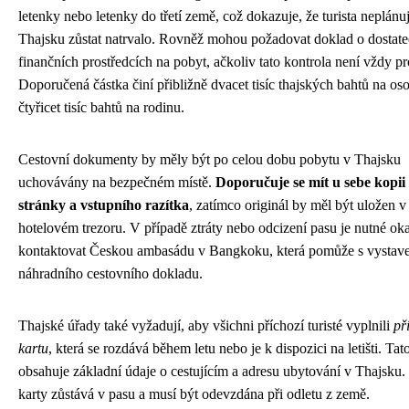
letenky nebo letenky do třetí země, což dokazuje, že turista neplánu
Thajsku zůstat natrvalo. Rovněž mohou požadovat doklad o dostat
finančních prostředcích na pobyt, ačkoliv tato kontrola není vždy p
Doporučená částka činí přibližně dvacet tisíc thajských bahtů na o
čtyřicet tisíc bahtů na rodinu.
Cestovní dokumenty by měly být po celou dobu pobytu v Thajsku
uchovávány na bezpečném místě.
Doporučuje se mít u sebe kopii
stránky a vstupního razítka
, zatímco originál by měl být uložen v
hotelovém trezoru. V případě ztráty nebo odcizení pasu je nutné ok
kontaktovat Českou ambasádu v Bangkoku, která pomůže s vystav
náhradního cestovního dokladu.
Thajské úřady také vyžadují, aby všichni příchozí turisté vyplnili
př
kartu
, která se rozdává během letu nebo je k dispozici na letišti. Tat
obsahuje základní údaje o cestujícím a adresu ubytování v Thajsku. 
karty zůstává v pasu a musí být odevzdána při odletu z země.