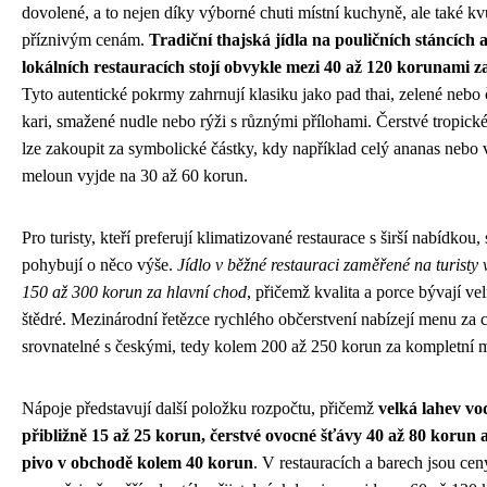
dovolené, a to nejen díky výborné chuti místní kuchyně, ale také kv
příznivým cenám.
Tradiční thajská jídla na pouličních stáncích a
lokálních restauracích stojí obvykle mezi 40 až 120 korunami z
Tyto autentické pokrmy zahrnují klasiku jako pad thai, zelené nebo
kari, smažené nudle nebo rýži s různými přílohami. Čerstvé tropick
lze zakoupit za symbolické částky, kdy například celý ananas nebo 
meloun vyjde na 30 až 60 korun.
Pro turisty, kteří preferují klimatizované restaurace s širší nabídkou,
pohybují o něco výše.
Jídlo v běžné restauraci zaměřené na turisty 
150 až 300 korun za hlavní chod
, přičemž kvalita a porce bývají ve
štědré. Mezinárodní řetězce rychlého občerstvení nabízejí menu za 
srovnatelné s českými, tedy kolem 200 až 250 korun za kompletní 
Nápoje představují další položku rozpočtu, přičemž
velká lahev vod
přibližně 15 až 25 korun, čerstvé ovocné šťávy 40 až 80 korun a
pivo v obchodě kolem 40 korun
. V restauracích a barech jsou cen