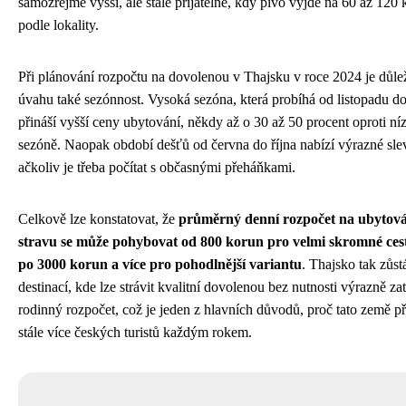
samozřejmě vyšší, ale stále přijatelné, kdy pivo vyjde na 60 až 120
podle lokality.
Při plánování rozpočtu na dovolenou v Thajsku v roce 2024 je důlež
úvahu také sezónnost. Vysoká sezóna, která probíhá od listopadu do
přináší vyšší ceny ubytování, někdy až o 30 až 50 procent oproti ní
sezóně. Naopak období dešťů od června do října nabízí výrazné sle
ačkoliv je třeba počítat s občasnými přeháňkami.
Celkově lze konstatovat, že
průměrný denní rozpočet na ubytová
stravu se může pohybovat od 800 korun pro velmi skromné ces
po 3000 korun a více pro pohodlnější variantu
. Thajsko tak zůst
destinací, kde lze strávit kvalitní dovolenou bez nutnosti výrazně za
rodinný rozpočet, což je jeden z hlavních důvodů, proč tato země př
stále více českých turistů každým rokem.