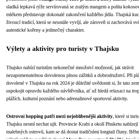
sladká lepkavá rýže servírovaná se zralým mangem a polita kokos
mlékem představuje dokonalé zakončení každého jídla. Thajská ku
živoucí tradicí, která se neustále vyvíjí, ale zároveň si zachovává sv
autentické kořeny a jedinečný charakter.
Výlety a aktivity pro turisty v Thajsku
Thajsko nabízí turistům nekonečné množství možností, jak strávit
nezapomenutelnou dovolenou plnou zážitků a dobrodružství. Při pl
dovolené v Thajsku na rok 2024 je důležité uvědomit si, že tato ze
uspokojit opravdu každého návštěvníka, ať už hledá relaxaci na tro
plážích, kulturní poznání nebo adrenalinové sportovní aktivity.
Ostrovní hopping patří mezi nejoblíbenější aktivity
, které si turi
Thajsku nesmí nechat ujít. Provincie Krabi a okolí Phuketu nabízejí
malebných ostrovů, kam se dá dostat tradičními longtail čluny. Běh