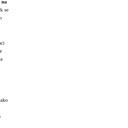
 na
ěk se
h
aci
e
 a
jako
h