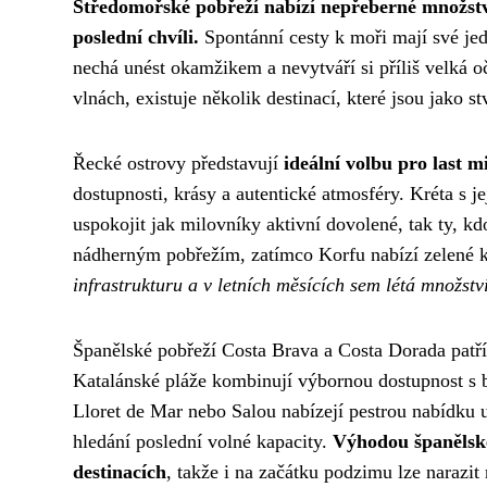
Středomořské pobřeží nabízí nepřeberné množstv
poslední chvíli.
Spontánní cesty k moři mají své jedi
nechá unést okamžikem a nevytváří si příliš velká o
vlnách, existuje několik destinací, které jsou jako 
Řecké ostrovy představují
ideální volbu pro last 
dostupnosti, krásy a autentické atmosféry. Kréta s
uspokojit jak milovníky aktivní dovolené, tak ty, kd
nádherným pobřežím, zatímco Korfu nabízí zelené k
infrastrukturu a v letních měsících sem létá množství
Španělské pobřeží Costa Brava a Costa Dorada patří 
Katalánské pláže kombinují výbornou dostupnost s 
Lloret de Mar nebo Salou nabízejí pestrou nabídku 
hledání poslední volné kapacity.
Výhodou španělskéh
destinacích
, takže i na začátku podzimu lze narazit