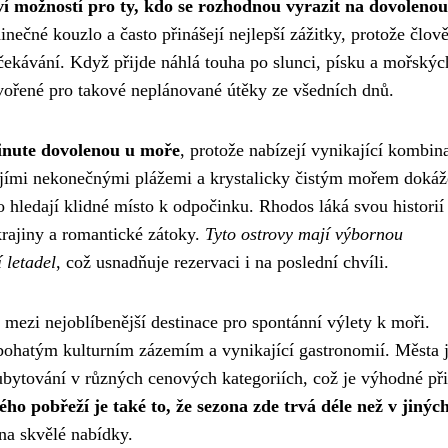
í možností pro ty, kdo se rozhodnou vyrazit na dovolenou
nečné kouzlo a často přinášejí nejlepší zážitky, protože člov
čekávání. Když přijde náhlá touha po slunci, písku a mořskýc
stvořené pro takové neplánované útěky ze všedních dnů.
minute dovolenou u moře
, protože nabízejí vynikající kombin
 jejími nekonečnými plážemi a krystalicky čistým mořem dokáž
o hledají klidné místo k odpočinku. Rhodos láká svou historií
rajiny a romantické zátoky.
Tyto ostrovy mají výbornou
 letadel
, což usnadňuje rezervaci i na poslední chvíli.
mezi nejoblíbenější destinace pro spontánní výlety k moři.
bohatým kulturním zázemím a vynikající gastronomií. Města 
ubytování v různých cenových kategoriích, což je výhodné při
o pobřeží je také to, že sezona zde trvá déle než v jinýc
 na skvělé nabídky.