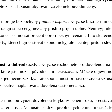
te získat luxusní ubytování za zlomek původní ceny.
 u moře je bezpochyby
finanční úspora
. Když se blíží termín o
raději sníží ceny, než aby přišli o příjem úplně. Není výjimk
okonce sedmdesát procent oproti běžným cenám. Tato skutečno
ty, kteří chtějí cestovat ekonomicky, ale nechtějí přitom slev
sti a dobrodružství
. Když se rozhodnete pro dovolenou na
m, které jste možná původně ani nezvažovali. Můžete objevit n
ak jedinečné zážitky. Tato spontánnost přináší do života vzruš
 pečlivě naplánovaná dovolená často nenabízí.
teří mohou využít dovolenou kdykoliv během roku, představu
alternativu. Nemusíte se držet přeplněných letních měsíců, 