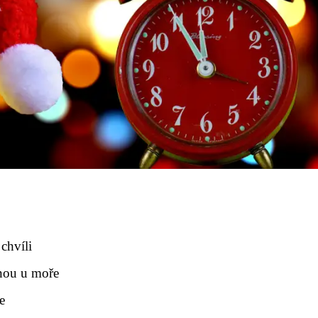
chvíli
enou u moře
e