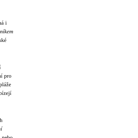
á i
vníkem
ské
í
ní pro
pláže
bízejí
ch
í
i nebo