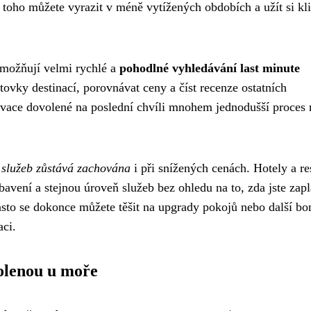
o toho můžete vyrazit v méně vytížených obdobích a užít si kli
umožňují velmi rychlé a
pohodlné vyhledávání last minute
ovky destinací, porovnávat ceny a číst recenze ostatních
ervace dovolené na poslední chvíli mnohem jednodušší proces 
a služeb zůstává zachována
i při snížených cenách. Hotely a re
bavení a stejnou úroveň služeb bez ohledu na to, zda jste zapla
asto se dokonce můžete těšit na upgrady pokojů nebo další bo
aci.
volenou u moře