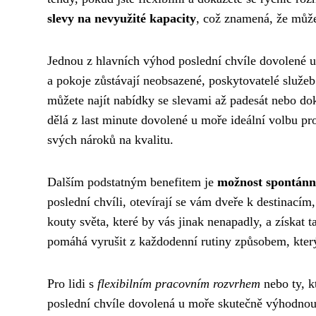
slevy na nevyužité kapacity
, což znamená, že může
Jednou z hlavních výhod poslední chvíle dovolené
a pokoje zůstávají neobsazené, poskytovatelé služeb 
můžete najít nabídky se slevami až padesát nebo d
dělá z last minute dovolené u moře ideální volbu pro 
svých nároků na kvalitu.
Dalším podstatným benefitem je
možnost spontánno
poslední chvíli, otevírají se vám dveře k destinací
kouty světa, které by vás jinak nenapadly, a získat t
pomáhá vyrušit z každodenní rutiny způsobem, který
Pro lidi s
flexibilním pracovním rozvrhem
nebo ty, k
poslední chvíle dovolená u moře skutečně výhodnou 