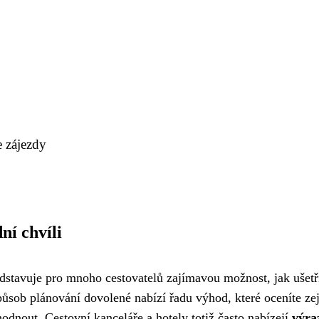
e zájezdy
ní chvíli
dstavuje pro mnoho cestovatelů zajímavou možnost, jak ušetř
způsob plánování dovolené nabízí řadu výhod, které oceníte z
zhodnout. Cestovní kanceláře a hotely totiž často nabízejí
výra