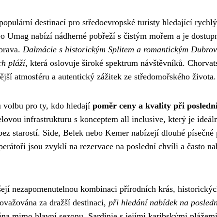
opulární destinací pro středoevropské turisty hledající rychlý
ebo Umag nabízí nádherné pobřeží s čistým mořem a je dostupn
oprava.
Dalmácie s historickým Splitem a romantickým Dubro
h pláží
, která oslovuje široké spektrum návštěvníků. Chorvat
ější atmosféru a autentický zážitek ze středomořského života.
 volbu pro ty, kdo hledají
poměr ceny a kvality při posledn
lovou infrastrukturu s konceptem all inclusive, který je ideál
 bez starostí. Side, Belek nebo Kemer nabízejí dlouhé písečné 
rátoři jsou zvyklí na rezervace na poslední chvíli a často na
ášejí nezapomenutelnou kombinaci přírodních krás, historický
ovažována za dražší destinaci,
při hledání nabídek na posledn
éna mimo hlavní sezonu. Sardinie s jejími karibskými plážem