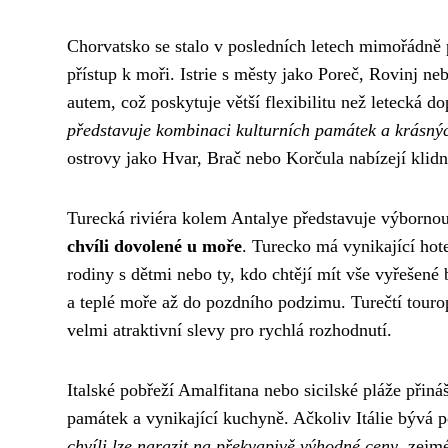
Chorvatsko se stalo v posledních letech mimořádně p
přístup k moři. Istrie s městy jako Poreč, Rovinj n
autem, což poskytuje větší flexibilitu než letecká d
představuje kombinaci kulturních památek a krásnýc
ostrovy jako Hvar, Brač nebo Korčula nabízejí klidn
Turecká riviéra kolem Antalye představuje výbornou
chvíli dovolené u moře
. Turecko má vynikající hote
rodiny s dětmi nebo ty, kdo chtějí mít vše vyřešené
a teplé moře až do pozdního podzimu. Turečtí tourope
velmi atraktivní slevy pro rychlá rozhodnutí.
Italské pobřeží Amalfitana nebo sicilské pláže přin
památek a vynikající kuchyně. Ačkoliv Itálie bývá p
chvíli lze narazit na překvapivě výhodné ceny
, zejm