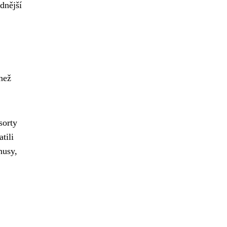
dnější
než
sorty
tili
nusy,