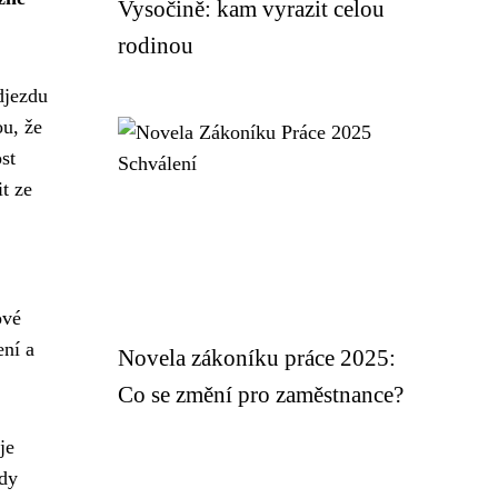
Vysočině: kam vyrazit celou
rodinou
djezdu
ou, že
st
it ze
ové
ení a
Novela zákoníku práce 2025:
Co se změní pro zaměstnance?
je
kdy