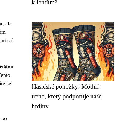
klientům?
í, ale
ním
arostí
ětšinu
Tento
te se
Hasičské ponožky: Módní
trend, který podporuje naše
hrdiny
ž po