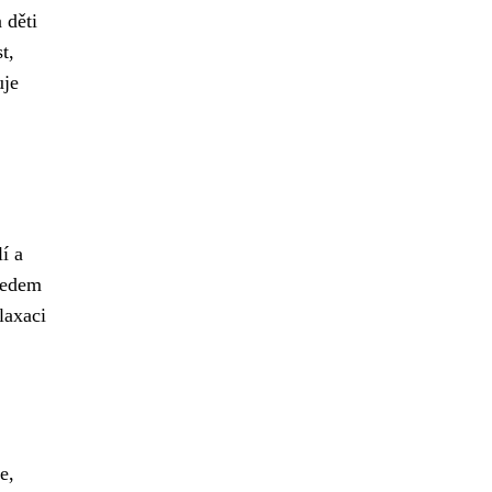
 děti
t,
uje
í a
ředem
laxaci
e,