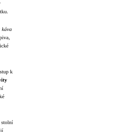
v
tku.
a káva
piva,
ické
stup k
ity
ní
cké
 stolní
jí