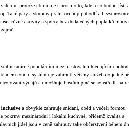
 dětmi, protože eliminuje starosti o to, kde a co budou jíst, a
. Také páry a skupiny přátel oceňují pohodlí a bezstarostnos
oušet různé aktivity a sporty bez dodatečných poplatků motiv
 zájmů.
e stal nesmírně populárním mezi cestovateli hledajícími pohodl
kladem tohoto systému je zahrnutí většiny služeb do jedné p
ntrolování výdajů a umožňuje hostům plně se soustředit na re
 inclusive
a obvykle zahrnuje snídani, oběd a večeři formou
dé pokrmy mezinárodní i lokální kuchyně, přičemž kvalita a
hlavních jídel jsou v ceně zahrnuty také občerstvení během dn