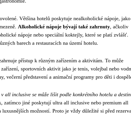
 gastronomie.
ovolené. Většina hotelů poskytuje nealkoholické nápoje, jako
eomezeně.
Alkoholické nápoje bývají také zahrnuty
, ačkoliv
lické nápoje nebo speciální koktejly, které se platí zvlášť.
ůzných barech a restauracích na území hotelu.
 zahrnuje přístup k různým zařízením a aktivitám. To může
zařízení, sportovních aktivit jako je tenis, volejbal nebo vodn
my, večerní představení a animační programy pro děti i dospěl
v all inclusive se může lišit podle konkrétního hotelu a desti
k, zatímco jiné poskytují ultra all inclusive nebo premium all
 a luxusnějších možností. Proto je vždy důležité si před rezerv