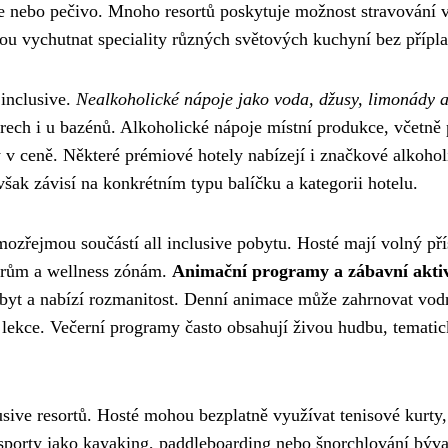
ce nebo pečivo. Mnoho resortů poskytuje možnost stravování 
ou vychutnat speciality různých světových kuchyní bez přípla
 inclusive.
Nealkoholické nápoje jako voda, džusy, limonády 
arech i u bazénů. Alkoholické nápoje místní produkce, včetně 
y v ceně. Některé prémiové hotely nabízejí i značkové alkohol
však závisí na konkrétním typu balíčku a kategorii hotelu.
amozřejmou součástí all inclusive pobytu. Hosté mají volný pří
ntrům a wellness zónám.
Animační programy a zábavní aktiv
obyt a nabízí rozmanitost. Denní animace může zahrnovat vod
í lekce. Večerní programy často obsahují živou hudbu, temati
usive resortů. Hosté mohou bezplatně využívat tenisové kurty,
 sporty jako kayaking, paddleboarding nebo šnorchlování býva