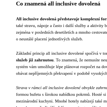
Co znamená all inclusive dovolená
All inclusive dovolená představuje komplexní fo
také stravu, nápoje a často i další služby a aktivit
zejména v posledních desetiletích a mnoho cestovatel
o neustálé placení jednotlivých služeb.
Základní princip all inclusive dovolené spočívá v t
služeb již zahrnutou
. To znamená, že nemusíte neus
systém vám umožňuje lépe plánovat rozpočet na dovol
obávat nepříjemných překvapení v podobě vysokých
Strava v rámci all inclusive dovolené obvykle zahrnu
formou bufetu s širokou nabídkou pokrmů. Hosté si 
mezinárodní kuchyni. Mnohé hotely nabízejí také mo