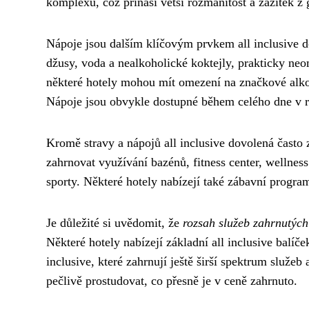
komplexu, což přináší větší rozmanitost a zážitek z
Nápoje jsou dalším klíčovým prvkem all inclusive d
džusy, voda a nealkoholické koktejly, prakticky n
některé hotely mohou mít omezení na značkové alkoho
Nápoje jsou obvykle dostupné během celého dne v r
Kromě stravy a nápojů all inclusive dovolená často
zahrnovat využívání bazénů, fitness center, wellness 
sporty. Některé hotely nabízejí také zábavní progra
Je důležité si uvědomit, že
rozsah služeb zahrnutých 
Některé hotely nabízejí základní all inclusive balíče
inclusive, které zahrnují ještě širší spektrum služeb
pečlivě prostudovat, co přesně je v ceně zahrnuto.