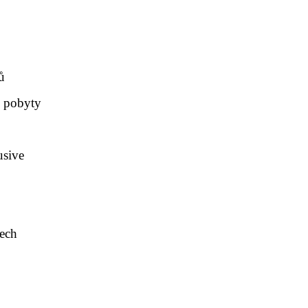
ů
e pobyty
usive
tech