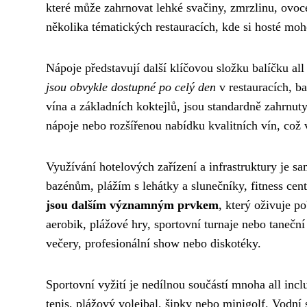
které může zahrnovat lehké svačiny, zmrzlinu, ovo
několika tématických restauracích, kde si hosté moh
Nápoje představují další klíčovou složku balíčku all
jsou obvykle dostupné po celý den
v restauracích, b
vína a základních koktejlů, jsou standardně zahrnut
nápoje nebo rozšířenou nabídku kvalitních vín, což 
Využívání hotelových zařízení a infrastruktury je s
bazénům, plážím s lehátky a slunečníky, fitness ce
jsou dalším významným prvkem
, který oživuje p
aerobik, plážové hry, sportovní turnaje nebo tanečn
večery, profesionální show nebo diskotéky.
Sportovní vyžití je nedílnou součástí mnoha all incl
tenis, plážový volejbal, šipky nebo minigolf. Vodní