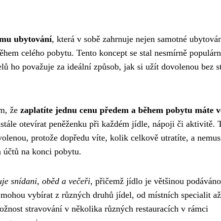
rmu ubytování
, která v sobě zahrnuje nejen samotné ubytován
y během celého pobytu. Tento koncept se stal nesmírně populár
ů ho považuje za ideální způsob, jak si užít dovolenou bez st
om, že
zaplatíte jednu cenu předem a během pobytu máte v
tále otevírat peněženku při každém jídle, nápoji či aktivitě. 
enou, protože dopředu víte, kolik celkově utratíte, a nemusí
 účtů na konci pobytu.
je snídani, oběd a večeři
, přičemž jídlo je většinou podáváno
mohou vybírat z různých druhů jídel, od místních specialit a
žnost stravování v několika různých restauracích v rámci