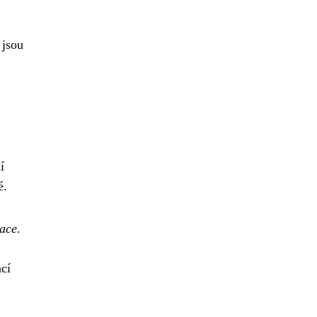
 jsou
í
é.
nace
.
ací