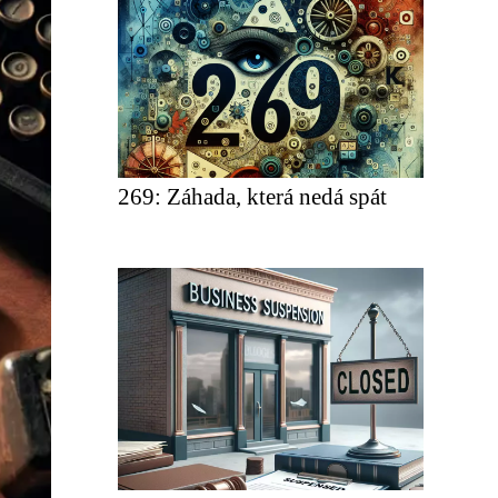
269: Záhada, která nedá spát