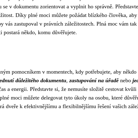
e v dokumentu zorientovat a vyplnit ho správně. Představte 
ležitost. Díky plné moci můžete požádat blízkého člověka, aby
by vás zastupoval v právních záležitostech. Plná moc vám tak
osti postará někdo, komu důvěřujete.
elným pomocníkem v momentech, kdy potřebujete, aby někdo
ednutí důležitého dokumentu
,
zastupování na úřadě
nebo
je
as a energii. Představte si, že nemusíte složitě cestovat kvůli
plné moci můžete delegovat tyto úkoly na osobu, které důvěřu
á dveře k efektivnějšímu a flexibilnějšímu řešení vašich zálež