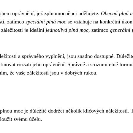
zsahem oprávnění, jež zplnomocněnci udělujete.
Obecná plná 
stí, zatímco
speciální plná moc
se vztahuje na konkrétní úkon
záležitosti je ideální
jednotlivá plná moc
, zatímco
generální 
ežitostí a správného vyplnění, jsou snadno dostupné. Důležit
efinovat rozsah jeho oprávnění. Správně a srozumitelně form
ím, že vaše záležitosti jsou v dobrých rukou.
plnou moc je důležité dodržet několik klíčových náležitostí. 
sloužit svému účelu.