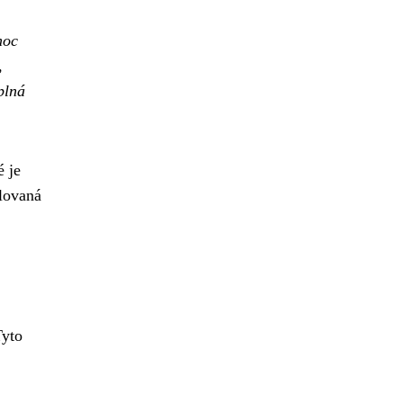
moc
,
plná
é je
ulovaná
Tyto