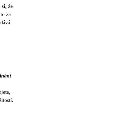
si, že
 to za
 dává
dnání
jete,
itostí.