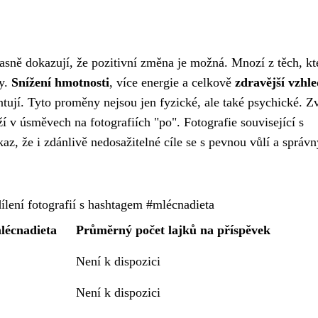
asně dokazují, že pozitivní změna je možná. Mnozí z těch, kte
ky.
Snížení hmotnosti
, více energie a celkově
zdravější vzhl
entují. Tyto proměny nejsou jen fyzické, ale také psychické. Z
 v úsměvech na fotografiích "po". Fotografie související s
kaz, že i zdánlivě nedosažitelné cíle se s pevnou vůlí a správ
ílení fotografií s hashtagem #mlécnadieta
lécnadieta
Průměrný počet lajků na příspěvek
Není k dispozici
Není k dispozici