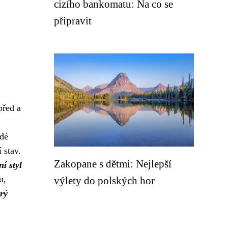
cizího bankomatu: Na co se
připravit
před a
dé
 stav.
Zakopane s dětmi: Nejlepší
í styl
u,
výlety do polských hor
erý