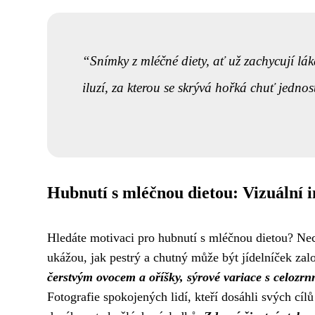
Snímky z mléčné diety, ať už zachycují l
iluzí, za kterou se skrývá hořká chuť jednos
Hubnutí s mléčnou dietou: Vizuální i
Hledáte motivaci pro hubnutí s mléčnou dietou? Nech
ukážou, jak pestrý a chutný může být jídelníček z
čerstvým ovocem a oříšky, sýrové variace s celozr
Fotografie spokojených lidí, kteří dosáhli svých cí