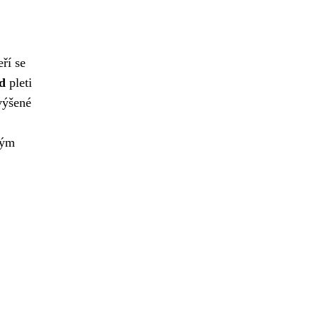
ří se
ed
pleti
výšené
ným