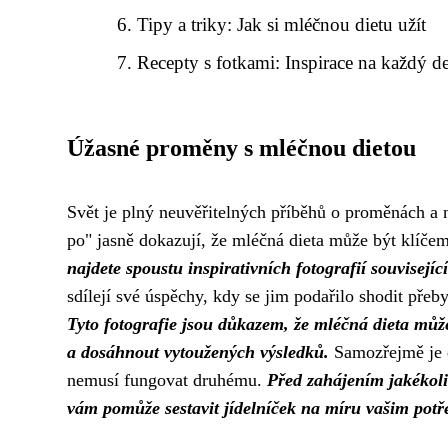
Tipy a triky: Jak si mléčnou dietu užít
Recepty s fotkami: Inspirace na každý d
Úžasné proměny s mléčnou dietou
Svět je plný neuvěřitelných příběhů o proměnách a n
po" jasně dokazují, že mléčná dieta může být klíče
najdete spoustu inspirativních fotografií souvisejí
sdílejí své úspěchy, kdy se jim podařilo shodit přeby
Tyto fotografie jsou důkazem, že mléčná dieta může 
a dosáhnout vytoužených výsledků.
Samozřejmě je d
nemusí fungovat druhému.
Před zahájením jakékoli 
vám pomůže sestavit jídelníček na míru vašim pot