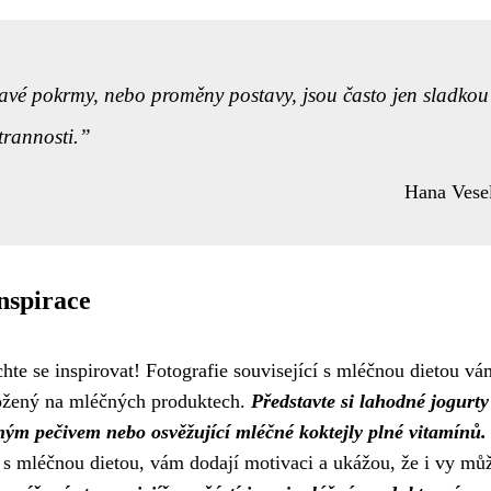
ákavé pokrmy, nebo proměny postavy, jsou často jen sladkou
trannosti.
Hana Vese
nspirace
te se inspirovat! Fotografie související s mléčnou dietou vá
aložený na mléčných produktech.
Představte si lahodné jogurty
nným pečivem nebo osvěžující mléčné koktejly plné vitamínů.
lů s mléčnou dietou, vám dodají motivaci a ukážou, že i vy mů