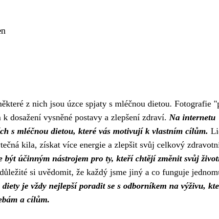
en
ěkteré z nich jsou úzce spjaty s mléčnou dietou. Fotografie "
m k dosažení vysněné postavy a zlepšení zdraví.
Na internetu
cích s mléčnou dietou, které vás motivují k vlastním cílům.
Li
tečná kila, získat více energie a zlepšit svůj celkový zdravotní
být účinným nástrojem pro ty, kteří chtějí změnit svůj životn
ůležité si uvědomit, že každý jsme jiný a co funguje jednom
diety je vždy nejlepší poradit se s odborníkem na výživu, kt
řebám a cílům.