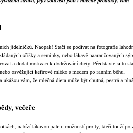
 vyvážená strava, jejíž součástí jsou i mléčné produkty, vám
.
l
dních jídelníčků. Naopak! Stačí se podívat na fotografie lahod
okládaných oříšky a semínky, nebo lákavě naaranžovaných sý
ovat a dodat motivaci k dodržování diety. Představte si tu sl
, nebo osvěžující kefírové mléko s medem po ranním běhu.
 a ukážou vám, že mléčná dieta může být chutná, pestrá a pln
bědy, večeře
fotkách, nabízí lákavou paletu možností pro ty, kteří touží po