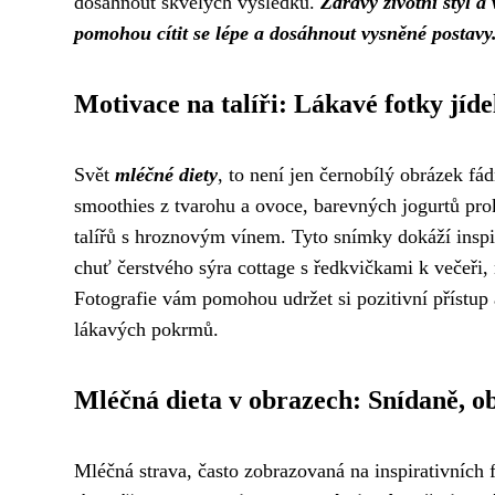
dosáhnout skvělých výsledků.
Zdravý životní styl a
pomohou cítit se lépe a dosáhnout vysněné postavy
Motivace na talíři: Lákavé fotky jíde
Svět
mléčné diety
, to není jen černobílý obrázek fá
smoothies z tvarohu a ovoce, barevných jogurtů pr
talířů s hroznovým vínem. Tyto snímky dokáží inspir
chuť čerstvého sýra cottage s ředkvičkami k večeři
Fotografie vám pomohou udržet si pozitivní přístup
lákavých pokrmů.
Mléčná dieta v obrazech: Snídaně, o
Mléčná strava, často zobrazovaná na inspirativních 