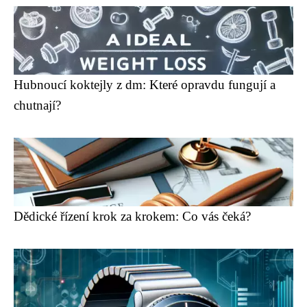
Hubnoucí koktejly z dm: Které opravdu fungují a
chutnají?
Dědické řízení krok za krokem: Co vás čeká?