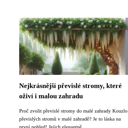
Nejkrásnější převislé stromy, které
oživí i malou zahradu
Proč zvolit převislé stromy do malé zahrady Kouzlo
převislých stromů v malé zahradě? Je to láska na
první pohled! Jejich elegantně...