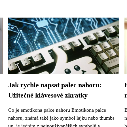
Jak rychle napsat palec nahoru:
Užitečné klávesové zkratky
Co je emotikona palce nahoru Emotikona palce
B
nahoru, známá také jako symbol lajku nebo thumbs
n
up, je jedním z nejpoužívanějších symbolů v...
b