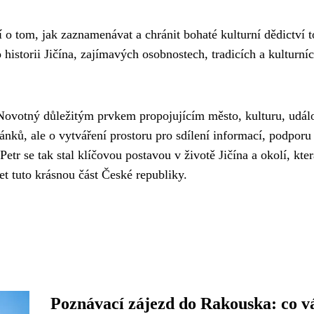
í o tom, jak zaznamenávat a chránit bohaté kulturní dědictví 
historii Jičína, zajímavých osobnostech, tradicích a kulturní
 Novotný důležitým prvkem propojujícím město, kulturu, událo
nků, ale o vytváření prostoru pro sdílení informací, podporu
etr se tak stal klíčovou postavou v životě Jičína a okolí, kter
t tuto krásnou část České republiky.
Poznávací zájezd do Rakouska: co v