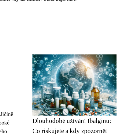
Jičíně
Dlouhodobé užívání Ibalginu:
uboké
Co riskujete a kdy zpozornět
eho