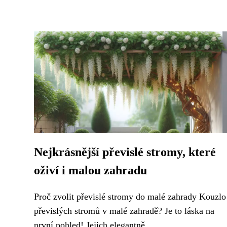
Nejkrásnější převislé stromy, které
oživí i malou zahradu
Proč zvolit převislé stromy do malé zahrady Kouzlo
převislých stromů v malé zahradě? Je to láska na
první pohled! Jejich elegantně...