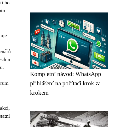
ti ho
oto
nuje
enářů
ech a
u.
Kompletní návod: WhatsApp
přihlášení na počítači krok za
ktrum
krokem
akcí,
tatní