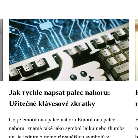
Jak rychle napsat palec nahoru:
Užitečné klávesové zkratky
Co je emotikona palce nahoru Emotikona palce
B
nahoru, známá také jako symbol lajku nebo thumbs
n
up, je jedním z nejpoužívanějších symbolů v...
b