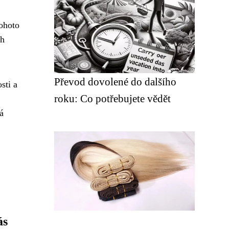
tohoto
ch
Převod dovolené do dalšího
sti a
roku: Co potřebujete vědět
á
ás