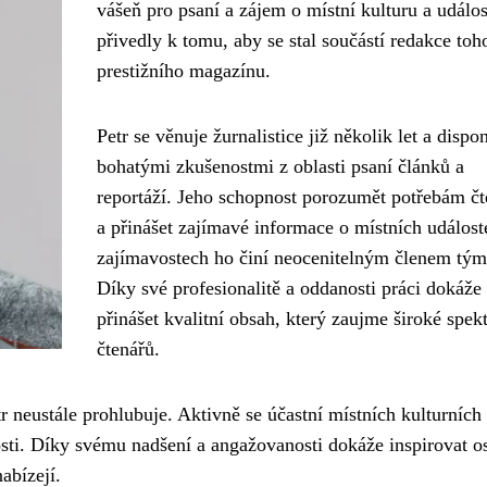
vášeň pro psaní a zájem o místní kulturu a událos
přivedly k tomu, aby se stal součástí redakce toh
prestižního magazínu.
Petr se věnuje žurnalistice již několik let a dispo
bohatými zkušenostmi z oblasti psaní článků a
reportáží. Jeho schopnost porozumět potřebám čt
a přinášet zajímavé informace o místních událost
zajímavostech ho činí neocenitelným členem tým
Díky své profesionalitě a oddanosti práci dokáže
přinášet kvalitní obsah, který zaujme široké spe
čtenářů.
tr neustále prohlubuje. Aktivně se účastní místních kulturních 
osti. Díky svému nadšení a angažovanosti dokáže inspirovat os
abízejí.