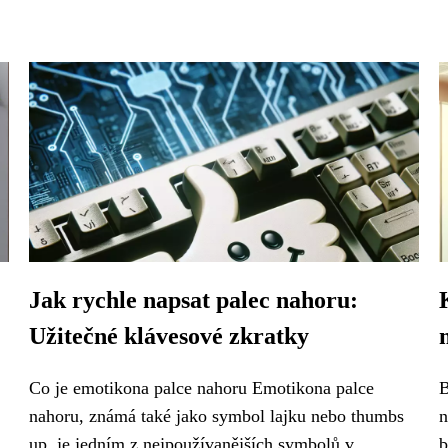
Jak rychle napsat palec nahoru:
Užitečné klávesové zkratky
Co je emotikona palce nahoru Emotikona palce
B
nahoru, známá také jako symbol lajku nebo thumbs
n
up, je jedním z nejpoužívanějších symbolů v...
b