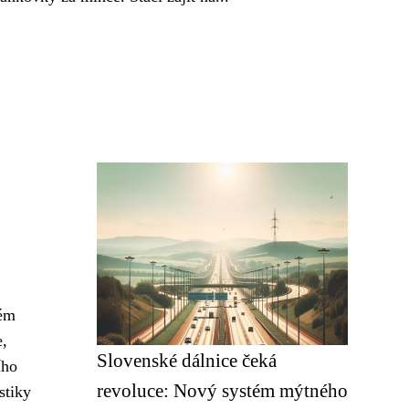
ném
e,
Slovenské dálnice čeká
ího
revoluce: Nový systém mýtného
stiky