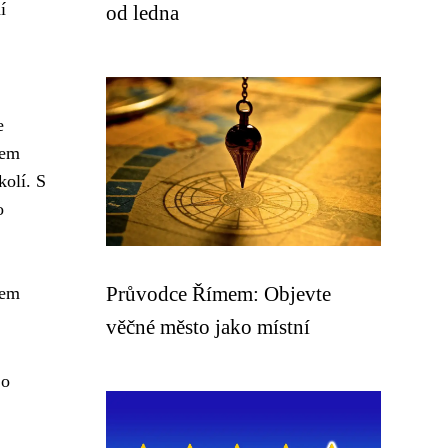
í
od ledna
e
rem
kolí. S
o
Průvodce Římem: Objevte
kem
věčné město jako místní
 o