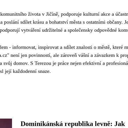
komunitního života v Jičíně, podporuje kulturní akce a účastn
 a poslání sdílet krásu a bohatství města s ostatními občany. Je
a podporují vytváření udržitelné a společensky odpovědné kom
m - informovat, inspirovat a sdílet znalosti o městě, které m
da.cz" není jen povinností, ale zároveň vášní a závazkem k pr
za svůj domov. S Terezou je práce nejen efektivní a profesioná
sl její každodenní snaze.
Dominikánská republika levně: Jak