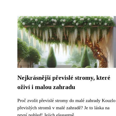
Nejkrásnější převislé stromy, které
oživí i malou zahradu
Proč zvolit převislé stromy do malé zahrady Kouzlo
převislých stromů v malé zahradě? Je to láska na
první pohled! Jejich elegantně...