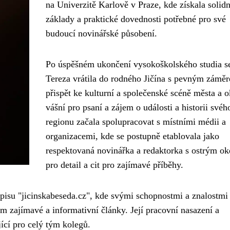
na Univerzitě Karlově v Praze, kde získala solidn
základy a praktické dovednosti potřebné pro své
budoucí novinářské působení.
Po úspěšném ukončení vysokoškolského studia s
Tereza vrátila do rodného Jičína s pevným zámě
přispět ke kulturní a společenské scéně města a o
vášní pro psaní a zájem o události a historii svéh
regionu začala spolupracovat s místními médii a
organizacemi, kde se postupně etablovala jako
respektovaná novinářka a redaktorka s ostrým o
pro detail a cit pro zajímavé příběhy.
pisu "jicinskabeseda.cz", kde svými schopnostmi a znalostmi
řům zajímavé a informativní články. Její pracovní nasazení a
ící pro celý tým kolegů.