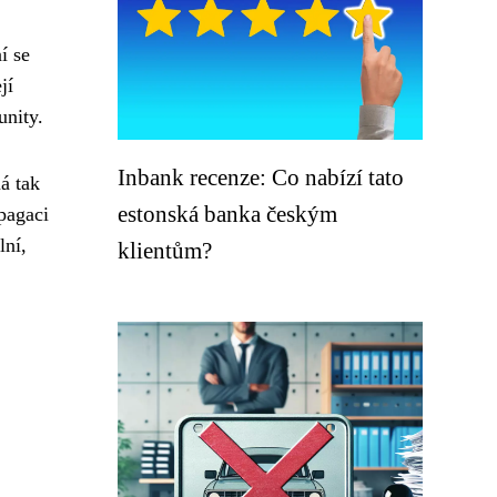
í se
jí
unity.
Inbank recenze: Co nabízí tato
á tak
estonská banka českým
opagaci
lní,
klientům?