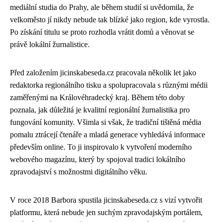
mediální studia do Prahy, ale během studií si uvědomila, že
velkoměsto jí nikdy nebude tak blízké jako region, kde vyrostla.
Po získání titulu se proto rozhodla vrátit domů a věnovat se
právě lokální žurnalistice.
Před založením jicinskabeseda.cz pracovala několik let jako
redaktorka regionálního tisku a spolupracovala s různými médii
zaměřenými na Královéhradecký kraj. Během této doby
poznala, jak důležitá je kvalitní regionální žurnalistika pro
fungování komunity. Všimla si však, že tradiční tištěná média
pomalu ztrácejí čtenáře a mladá generace vyhledává informace
především online. To ji inspirovalo k vytvoření moderního
webového magazínu, který by spojoval tradici lokálního
zpravodajství s možnostmi digitálního věku.
V roce 2018 Barbora spustila jicinskabeseda.cz s vizí vytvořit
platformu, která nebude jen suchým zpravodajským portálem,