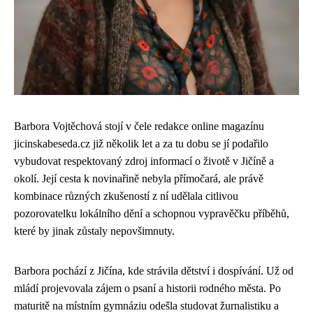
Barbora Vojtěchová stojí v čele redakce online magazínu
jicinskabeseda.cz již několik let a za tu dobu se jí podařilo
vybudovat respektovaný zdroj informací o životě v Jičíně a
okolí. Její cesta k novinařině nebyla přímočará, ale právě
kombinace různých zkušeností z ní udělala citlivou
pozorovatelku lokálního dění a schopnou vypravěčku příběhů,
které by jinak zůstaly nepovšimnuty.
Barbora pochází z Jičína, kde strávila dětství i dospívání. Už od
mládí projevovala zájem o psaní a historii rodného města. Po
maturitě na místním gymnáziu odešla studovat žurnalistiku a