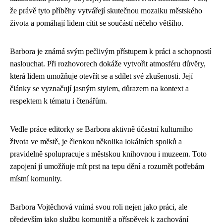
že právě tyto příběhy vytvářejí skutečnou mozaiku městského
života a pomáhají lidem cítit se součástí něčeho většího.
Barbora je známá svým pečlivým přístupem k práci a schopností
naslouchat. Při rozhovorech dokáže vytvořit atmosféru důvěry,
která lidem umožňuje otevřít se a sdílet své zkušenosti. Její
články se vyznačují jasným stylem, důrazem na kontext a
respektem k tématu i čtenářům.
Vedle práce editorky se Barbora aktivně účastní kulturního
života ve městě, je členkou několika lokálních spolků a
pravidelně spolupracuje s městskou knihovnou i muzeem. Toto
zapojení jí umožňuje mít prst na tepu dění a rozumět potřebám
místní komunity.
Barbora Vojtěchová vnímá svou roli nejen jako práci, ale
především jako službu komunitě a příspěvek k zachování