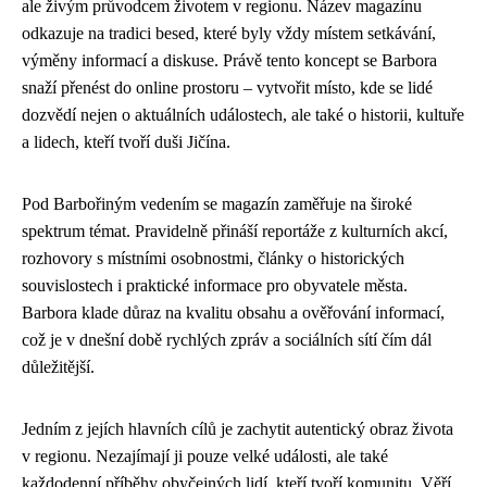
ale živým průvodcem životem v regionu. Název magazínu
odkazuje na tradici besed, které byly vždy místem setkávání,
výměny informací a diskuse. Právě tento koncept se Barbora
snaží přenést do online prostoru – vytvořit místo, kde se lidé
dozvědí nejen o aktuálních událostech, ale také o historii, kultuře
a lidech, kteří tvoří duši Jičína.
Pod Barbořiným vedením se magazín zaměřuje na široké
spektrum témat. Pravidelně přináší reportáže z kulturních akcí,
rozhovory s místními osobnostmi, články o historických
souvislostech i praktické informace pro obyvatele města.
Barbora klade důraz na kvalitu obsahu a ověřování informací,
což je v dnešní době rychlých zpráv a sociálních sítí čím dál
důležitější.
Jedním z jejích hlavních cílů je zachytit autentický obraz života
v regionu. Nezajímají ji pouze velké události, ale také
každodenní příběhy obyčejných lidí, kteří tvoří komunitu. Věří,